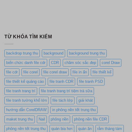
TỪ KHÓA TÌM KIẾM
backdrop trung thu
background
background trung thu
biển chức danh file cdr
CDR
chăm sóc sắc đẹp
corel Draw
file cdr
file corel
file corel draw
file in ấn
file thiết kế
file thiết kế quảng cáo
file tranh CDR
file tranh PSD
file tranh trang trí
file tranh trang trí tiệm trà sữa
file tranh tường khổ lớn
file tách lớp
giải khát
hướng dẫn CorelDRAW
in phông nền tết trung thu
maket trung thu
Nail
phông nền
phông nền file CDR
phông nền tết trung thu
quán bia hơi
quán ăn
rằm tháng tám