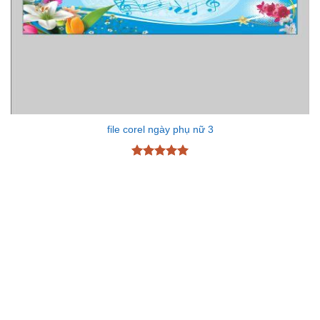
file corel ngày phụ nữ 3
Được xếp
hạng
5
5
sao