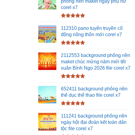
phông nền maket ngày phụ nữ
corel x7
Được xếp
hạng
5.00
112310 pano tuyên truyền cổ
5 sao
động nông thôn mới corel x7
Được xếp
hạng
5.00
2112553 background phông nền
5 sao
maket chúc mừng năm mới tết
xuân Bính Ngọ 2026 file corel x7
Được xếp
hạng
5.00
652411 background phông nền
5 sao
thể dục thể thao file corel x7
Được xếp
hạng
5.00
111241 background phông nền
5 sao
ngày hội đại đoàn kết toàn dân
tộc file corel x7