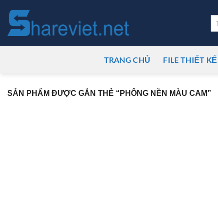
Bỏ
qua
Tì
ki
nội
dung
TRANG CHỦ
FILE THIẾT KẾ
SẢN PHẨM ĐƯỢC GẮN THẺ “PHÔNG NỀN MÀU CAM”