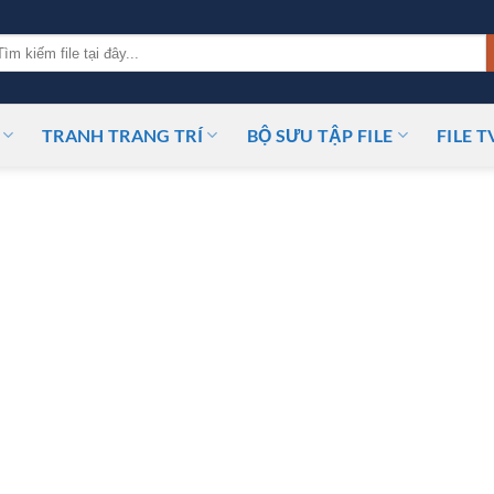
m
ếm:
TRANH TRANG TRÍ
BỘ SƯU TẬP FILE
FILE T