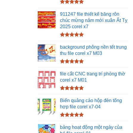
Được xếp
hạng
5.00
911247 file thiết kế băng rôn
5 sao
chúc mừng năm mới xuân Ất Tỵ
2025 corel x7
Được xếp
hạng
5.00
background phông nền tết trung
5 sao
thu file corel x7 M03
Được xếp
hạng
5.00
file cắt CNC trang trí phòng thờ
5 sao
corel x7 M01
Được xếp
hạng
5.00
Biển quảng cáo hộp đèn tổng
5 sao
hợp file corel x7-04
Được xếp
hạng
5.00
bảng hoạt động một ngày của
5 sao