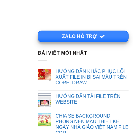
ZALO HỖ TRỢ
BÀI VIẾT MỚI NHẤT
HƯỚNG DẪN KHẮC PHỤC LỖI
XUẤT FILE IN BỊ SAI MÀU TRÊN
CORELDRAW
Không
có
HƯỚNG DẪN TẢI FILE TRÊN
bình
luận
WEBSITE
ở
HƯỚNG
Không
DẪN
có
CHIA SẺ BACKGROUND
KHẮC
bình
PHỤC
luận
PHÔNG NỀN MẪU THIẾT KẾ
LỖI
ở
NGÀY NHÀ GIÁO VIỆT NAM FILE
XUẤT
HƯỚNG
FILE
DẪN
CDR