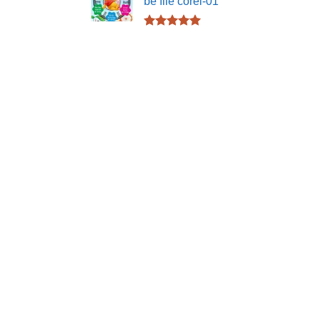
bé file corel-01
Được xếp
hạng
5.00
5 sao