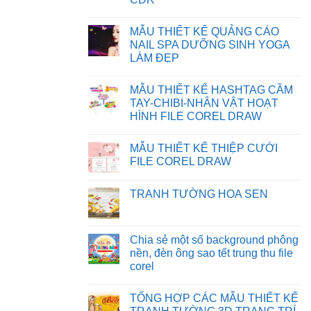
IN
TẢI
BỊ
FILE
Không
SAI
TRÊN
có
MẪU THIẾT KẾ QUẢNG CÁO
MÀU
WEBSITE
bình
TRÊN
luận
NAIL SPA DƯỠNG SINH YOGA
CORELDRAW
ở
LÀM ĐẸP
CHIA
SẺ
Không
BACKGROUND
có
PHÔNG
MẪU THIẾT KẾ HASHTAG CẦM
bình
NỀN
luận
TAY-CHIBI-NHÂN VẬT HOẠT
MẪU
ở
THIẾT
HÌNH FILE COREL DRAW
MẪU
KẾ
THIẾT
Không
NGÀY
KẾ
có
NHÀ
QUẢNG
MẪU THIẾT KẾ THIỆP CƯỚI
bình
GIÁO
CÁO
luận
VIỆT
FILE COREL DRAW
NAIL
ở
NAM
SPA
MẪU
Không
FILE
DƯỠNG
THIẾT
có
CDR
SINH
TRANH TƯỜNG HOA SEN
KẾ
bình
YOGA
HASHTAG
luận
LÀM
Không
CẦM
ở
ĐẸP
có
TAY-
MẪU
bình
CHIBI-
THIẾT
luận
Chia sẻ một số background phông
NHÂN
KẾ
ở
VẬT
THIỆP
nền, đèn ông sao tết trung thu file
TRANH
HOẠT
CƯỚI
TƯỜNG
corel
HÌNH
FILE
HOA
FILE
COREL
SEN
Không
COREL
DRAW
có
DRAW
TỔNG HỢP CÁC MẪU THIẾT KẾ
bình
luận