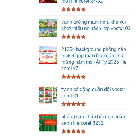
mới file corel x7-32
Được xếp
hạng
5.00
tranh tường mầm non, khu vui
5 sao
chơi thiếu nhi tách lớp vector 02
Được xếp
hạng
5.00
21254 background phông nền
5 sao
maket gặp mặt đầu xuân chúc
mừng năm mới Ất Tỵ 2025 file
corel x7
Được xếp
hạng
5.00
tranh cổ động quân đội vector
5 sao
corel-01
Được xếp
hạng
5.00
phông sân khấu hội nghị màu
5 sao
xanh file corel 3231