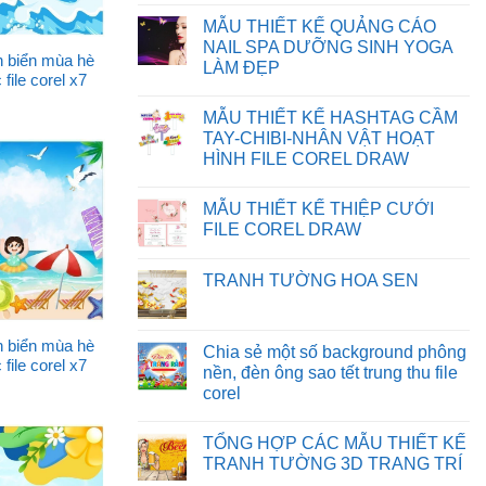
BỊ
FILE
Không
SAI
TRÊN
có
MẪU THIẾT KẾ QUẢNG CÁO
MÀU
WEBSITE
bình
TRÊN
luận
NAIL SPA DƯỠNG SINH YOGA
CORELDRAW
ở
 biển mùa hè
LÀM ĐẸP
CHIA
file corel x7
SẺ
Không
BACKGROUND
có
PHÔNG
MẪU THIẾT KẾ HASHTAG CẦM
bình
NỀN
luận
TAY-CHIBI-NHÂN VẬT HOẠT
MẪU
ở
THIẾT
HÌNH FILE COREL DRAW
MẪU
KẾ
THIẾT
Không
NGÀY
KẾ
có
NHÀ
QUẢNG
MẪU THIẾT KẾ THIỆP CƯỚI
bình
GIÁO
CÁO
luận
VIỆT
FILE COREL DRAW
NAIL
ở
NAM
SPA
MẪU
Không
FILE
DƯỠNG
THIẾT
có
CDR
SINH
TRANH TƯỜNG HOA SEN
KẾ
bình
YOGA
HASHTAG
luận
LÀM
Không
CẦM
ở
ĐẸP
có
TAY-
MẪU
bình
CHIBI-
THIẾT
 biển mùa hè
luận
Chia sẻ một số background phông
NHÂN
KẾ
ở
file corel x7
VẬT
THIỆP
nền, đèn ông sao tết trung thu file
TRANH
HOẠT
CƯỚI
TƯỜNG
corel
HÌNH
FILE
HOA
FILE
COREL
SEN
Không
COREL
DRAW
có
DRAW
TỔNG HỢP CÁC MẪU THIẾT KẾ
bình
luận
TRANH TƯỜNG 3D TRANG TRÍ
ở