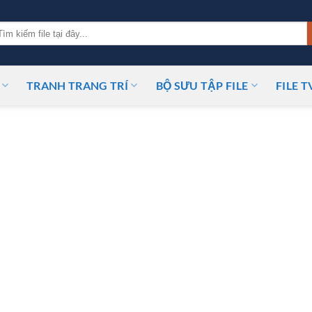
m
ếm:
TRANH TRANG TRÍ
BỘ SƯU TẬP FILE
FILE T