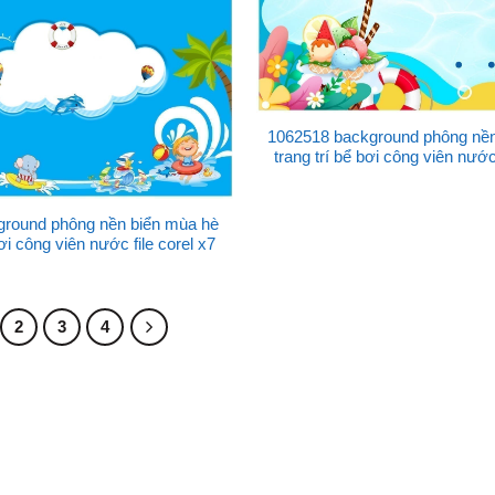
1062518 background phông nền
trang trí bể bơi công viên nước 
ground phông nền biển mùa hè
bơi công viên nước file corel x7
2
3
4