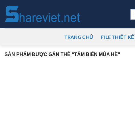
Bỏ
qua
Tì
ki
nội
dung
TRANG CHỦ
FILE THIẾT KẾ
SẢN PHẨM ĐƯỢC GẮN THẺ “TẮM BIỂN MÙA HÈ”