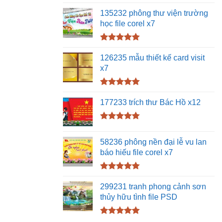
Được xếp
hạng
5.00
135232 phông thư viện trường
5 sao
học file corel x7
Được xếp
hạng
5.00
126235 mẫu thiết kế card visit
5 sao
x7
Được xếp
hạng
5.00
177233 trích thư Bác Hồ x12
5 sao
Được xếp
hạng
5.00
58236 phông nền đại lễ vu lan
5 sao
báo hiếu file corel x7
Được xếp
hạng
5.00
299231 tranh phong cảnh sơn
5 sao
thủy hữu tình file PSD
Được xếp