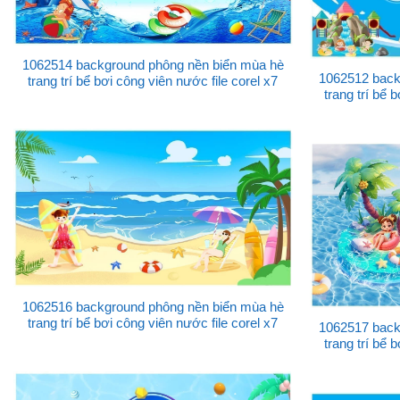
1062514 background phông nền biển mùa hè
1062512 back
trang trí bể bơi công viên nước file corel x7
trang trí bể 
1062516 background phông nền biển mùa hè
trang trí bể bơi công viên nước file corel x7
1062517 back
trang trí bể 