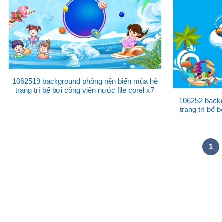
1062519 background phông nền biển mùa hè
trang trí bể bơi công viên nước file corel x7
106252 back
trang trí bể 
1