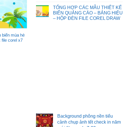
Chia
Không
sẻ
có
TỔNG HỢP CÁC MẪU THIẾT KẾ
một
bình
số
luận
BIỂN QUẢNG CÁO – BẢNG HIỆU
background
ở
– HỘP ĐÈN FILE COREL DRAW
phông
TỔNG
nền,
HỢP
Không
đèn
CÁC
có
ông
MẪU
bình
sao
THIẾT
 biển mùa hè
luận
tết
KẾ
ở
file corel x7
trung
TRANH
TỔNG
thu
TƯỜNG
HỢP
file
3D
CÁC
corel
TRANG
MẪU
TRÍ
THIẾT
KẾ
BIỂN
QUẢNG
CÁO
–
BẢNG
HIỆU
–
HỘP
ĐÈN
FILE
COREL
DRAW
Background phông nền tiểu
cảnh chụp ảnh tết check in năm