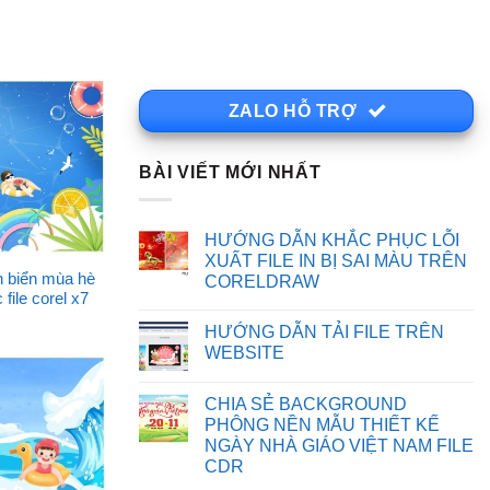
ZALO HỖ TRỢ
BÀI VIẾT MỚI NHẤT
HƯỚNG DẪN KHẮC PHỤC LỖI
XUẤT FILE IN BỊ SAI MÀU TRÊN
 biển mùa hè
CORELDRAW
file corel x7
Không
có
HƯỚNG DẪN TẢI FILE TRÊN
bình
luận
WEBSITE
ở
HƯỚNG
Không
DẪN
có
CHIA SẺ BACKGROUND
KHẮC
bình
PHỤC
luận
PHÔNG NỀN MẪU THIẾT KẾ
LỖI
ở
NGÀY NHÀ GIÁO VIỆT NAM FILE
XUẤT
HƯỚNG
FILE
DẪN
CDR
IN
TẢI