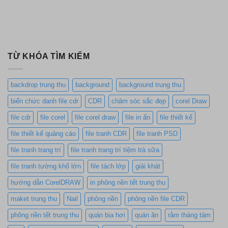
TỪ KHÓA TÌM KIẾM
backdrop trung thu
background
background trung thu
biển chức danh file cdr
CDR
chăm sóc sắc đẹp
corel Draw
file cdr
file corel
file corel draw
file in ấn
file thiết kế
file thiết kế quảng cáo
file tranh CDR
file tranh PSD
file tranh trang trí
file tranh trang trí tiệm trà sữa
file tranh tường khổ lớn
file tách lớp
giải khát
hướng dẫn CorelDRAW
in phông nền tết trung thu
maket trung thu
Nail
phông nền
phông nền file CDR
phông nền tết trung thu
quán bia hơi
quán ăn
rằm tháng tám