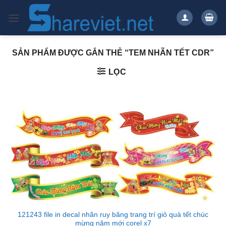
Bỏ
qua
nội
dung
SẢN PHẨM ĐƯỢC GẮN THẺ “TEM NHÃN TẾT CDR”
LỌC
121243 file in decal nhãn ruy băng trang trí giỏ quà tết chúc
mừng năm mới corel x7