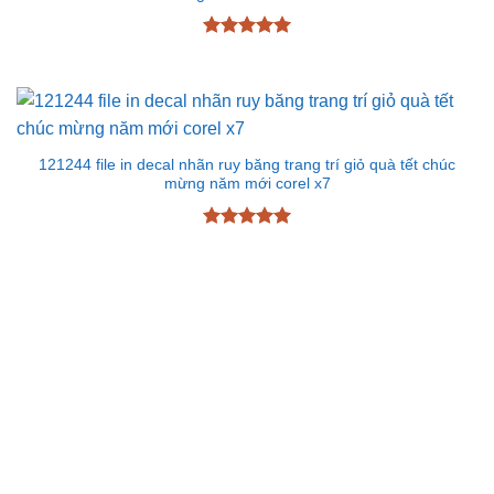
Được xếp
hạng
5
5
sao
121244 file in decal nhãn ruy băng trang trí giỏ quà tết chúc
mừng năm mới corel x7
Được xếp
hạng
5
5
sao