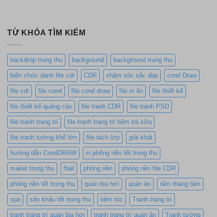
TỪ KHÓA TÌM KIẾM
backdrop trung thu
background
background trung thu
biển chức danh file cdr
CDR
chăm sóc sắc đẹp
corel Draw
file cdr
file corel
file corel draw
file in ấn
file thiết kế
file thiết kế quảng cáo
file tranh CDR
file tranh PSD
file tranh trang trí
file tranh trang trí tiệm trà sữa
file tranh tường khổ lớn
file tách lớp
giải khát
hướng dẫn CorelDRAW
in phông nền tết trung thu
maket trung thu
Nail
phông nền
phông nền file CDR
phông nền tết trung thu
quán bia hơi
quán ăn
rằm tháng tám
spa
sân khấu tết trung thu
tiệm tóc
Tranh trang trí
tranh trang trí quán bia hơi
tranh trang trí quán ăn
Tranh tường