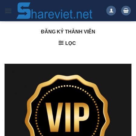
Bỏ
qua
nội
dung
ĐĂNG KÝ THÀNH VIÊN
LỌC