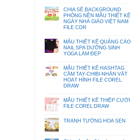
HƯỚNG
Không
DẪN
có
CHIA SẺ BACKGROUND
KHẮC
bình
PHỤC
luận
PHÔNG NỀN MẪU THIẾT KẾ
LỖI
ở
NGÀY NHÀ GIÁO VIỆT NAM
XUẤT
HƯỚNG
FILE
DẪN
FILE CDR
IN
TẢI
BỊ
FILE
Không
SAI
TRÊN
có
MẪU THIẾT KẾ QUẢNG CÁO
MÀU
WEBSITE
bình
TRÊN
luận
NAIL SPA DƯỠNG SINH
CORELDRAW
ở
YOGA LÀM ĐẸP
CHIA
SẺ
Không
BACKGROUND
có
PHÔNG
MẪU THIẾT KẾ HASHTAG
bình
NỀN
luận
CẦM TAY-CHIBI-NHÂN VẬT
MẪU
ở
THIẾT
HOẠT HÌNH FILE COREL
MẪU
KẾ
THIẾT
DRAW
NGÀY
KẾ
NHÀ
Không
QUẢNG
GIÁO
có
CÁO
VIỆT
MẪU THIẾT KẾ THIỆP CƯỚI
bình
NAIL
NAM
luận
SPA
FILE COREL DRAW
FILE
ở
DƯỠNG
CDR
MẪU
Không
SINH
THIẾT
có
YOGA
TRANH TƯỜNG HOA SEN
KẾ
bình
LÀM
HASHTAG
luận
ĐẸP
Không
CẦM
ở
có
TAY-
MẪU
bình
CHIBI-
THIẾT
luận