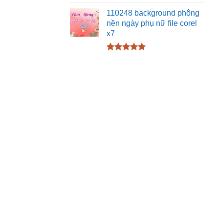
Được xếp
hạng
5.00
110248 background phông
5 sao
nền ngày phụ nữ file corel
x7
Được xếp
hạng
5.00
5 sao