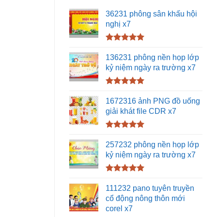
36231 phông sân khấu hội
nghị x7
Được xếp
hạng
5.00
136231 phông nền họp lớp
5 sao
kỷ niệm ngày ra trường x7
Được xếp
hạng
5.00
1672316 ảnh PNG đồ uống
5 sao
giải khát file CDR x7
Được xếp
hạng
5.00
257232 phông nền họp lớp
5 sao
kỷ niệm ngày ra trường x7
Được xếp
hạng
5.00
111232 pano tuyên truyền
5 sao
cổ động nông thôn mới
corel x7