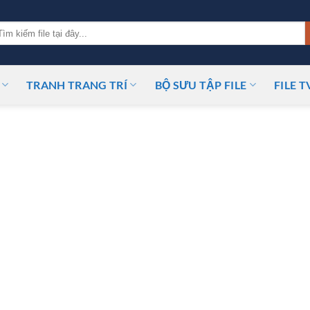
m
ếm:
TRANH TRANG TRÍ
BỘ SƯU TẬP FILE
FILE T