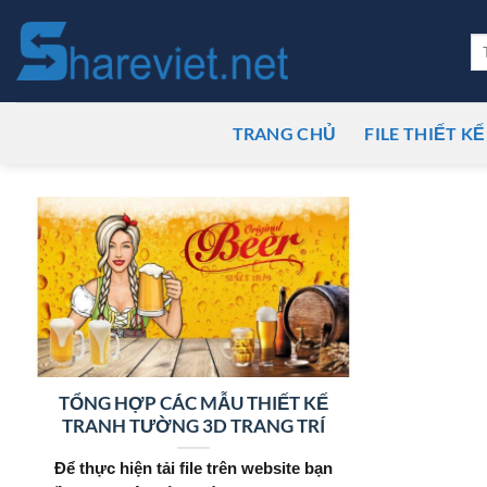
Bỏ
qua
Tì
ki
nội
dung
TRANG CHỦ
FILE THIẾT KẾ
TỔNG HỢP CÁC MẪU THIẾT KẾ
TRANH TƯỜNG 3D TRANG TRÍ
Để thực hiện tải file trên website bạn