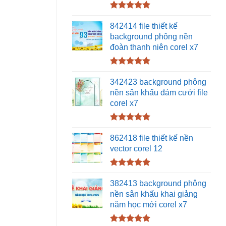
Được xếp
hạng
5.00
842414 file thiết kế
5 sao
background phông nền
đoàn thanh niên corel x7
Được xếp
hạng
5.00
342423 background phông
5 sao
nền sân khấu đám cưới file
corel x7
Được xếp
hạng
5.00
862418 file thiết kế nền
5 sao
vector corel 12
Được xếp
hạng
5.00
382413 background phông
5 sao
nền sân khấu khai giảng
năm học mới corel x7