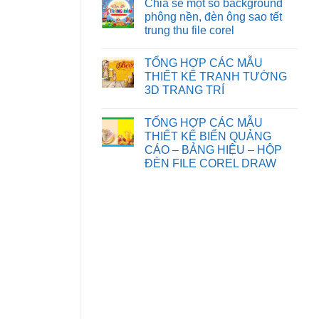
Chia sẻ một số background
NHÂN
KẾ
ở
VẬT
THIỆP
phông nền, đèn ông sao tết
TRANH
HOẠT
CƯỚI
TƯỜNG
trung thu file corel
HÌNH
FILE
HOA
FILE
COREL
SEN
Không
COREL
DRAW
có
DRAW
TỔNG HỢP CÁC MẪU
bình
luận
THIẾT KẾ TRANH TƯỜNG
ở
3D TRANG TRÍ
Chia
sẻ
Không
một
có
số
TỔNG HỢP CÁC MẪU
bình
background
luận
THIẾT KẾ BIỂN QUẢNG
phông
ở
nền,
CÁO – BẢNG HIỆU – HỘP
TỔNG
đèn
HỢP
ĐÈN FILE COREL DRAW
ông
CÁC
sao
Không
MẪU
tết
có
THIẾT
trung
bình
KẾ
thu
luận
TRANH
file
ở
TƯỜNG
corel
TỔNG
3D
HỢP
TRANG
CÁC
TRÍ
MẪU
THIẾT
KẾ
BIỂN
QUẢNG
CÁO
–
BẢNG