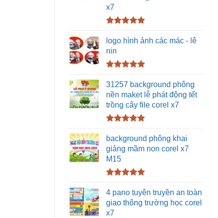
x7
Được xếp
hạng
5.00
logo hình ảnh các mác - lê
5 sao
nin
Được xếp
hạng
5.00
31257 background phông
5 sao
nền maket lễ phát động tết
trồng cây file corel x7
Được xếp
hạng
5.00
background phông khai
5 sao
giảng mầm non corel x7
M15
Được xếp
hạng
5.00
4 pano tuyên truyền an toàn
5 sao
giao thông trường học corel
x7