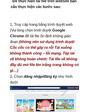
Để thực hiện tải file trên website bạn
cần thực hiện các bước sau:
1, Truy cập trang bằng trình duyệt web
(Vui lòng chọn trình duyệt
Google
Chrome
để tải file ổn định không gián
đoạn
(không nên sử dụng trình duyệt
Cốc cốc có thể gây ra rỗi Tải xuống
không thành công – lỗi mạng, Tệp tải
về không hoàn chỉnh: Tải file về không
đầy đủ mở file lên trắng trang không có
gì…)
2, Chọn
đăng nhập/đăng ký
như hình
dưới