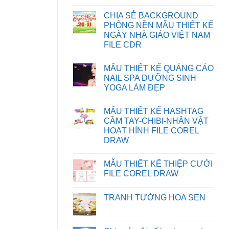
HƯỚNG
Không
DẪN
có
CHIA SẺ BACKGROUND
KHẮC
bình
PHỤC
luận
PHÔNG NỀN MẪU THIẾT KẾ
LỖI
ở
NGÀY NHÀ GIÁO VIỆT NAM
XUẤT
HƯỚNG
FILE
DẪN
FILE CDR
IN
TẢI
BỊ
FILE
Không
SAI
TRÊN
có
MẪU THIẾT KẾ QUẢNG CÁO
MÀU
WEBSITE
bình
TRÊN
luận
NAIL SPA DƯỠNG SINH
CORELDRAW
ở
YOGA LÀM ĐẸP
CHIA
SẺ
Không
BACKGROUND
có
PHÔNG
MẪU THIẾT KẾ HASHTAG
bình
NỀN
luận
CẦM TAY-CHIBI-NHÂN VẬT
MẪU
ở
THIẾT
HOẠT HÌNH FILE COREL
MẪU
KẾ
THIẾT
DRAW
NGÀY
KẾ
NHÀ
Không
QUẢNG
GIÁO
có
CÁO
VIỆT
MẪU THIẾT KẾ THIỆP CƯỚI
bình
NAIL
NAM
luận
SPA
FILE COREL DRAW
FILE
ở
DƯỠNG
CDR
MẪU
Không
SINH
THIẾT
có
YOGA
TRANH TƯỜNG HOA SEN
KẾ
bình
LÀM
HASHTAG
luận
ĐẸP
Không
CẦM
ở
có
TAY-
MẪU
bình
CHIBI-
THIẾT
luận