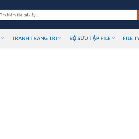
m
ếm:
TRANH TRANG TRÍ
BỘ SƯU TẬP FILE
FILE T