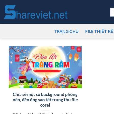
Bỏ
qua
Tì
ki
nội
dung
TRANG CHỦ
FILE THIẾT KẾ
Chia sẻ một số background phông
nền, đèn ông sao tết trung thu file
corel