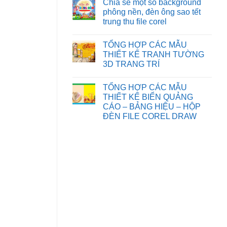
Chia sẻ một số background
NHÂN
KẾ
ở
VẬT
THIỆP
phông nền, đèn ông sao tết
TRANH
HOẠT
CƯỚI
TƯỜNG
trung thu file corel
HÌNH
FILE
HOA
FILE
COREL
SEN
Không
COREL
DRAW
có
DRAW
TỔNG HỢP CÁC MẪU
bình
luận
THIẾT KẾ TRANH TƯỜNG
ở
3D TRANG TRÍ
Chia
sẻ
Không
một
có
số
TỔNG HỢP CÁC MẪU
bình
background
luận
THIẾT KẾ BIỂN QUẢNG
phông
ở
nền,
CÁO – BẢNG HIỆU – HỘP
TỔNG
đèn
HỢP
ĐÈN FILE COREL DRAW
ông
CÁC
sao
Không
MẪU
tết
có
THIẾT
trung
bình
KẾ
thu
luận
TRANH
file
ở
TƯỜNG
corel
TỔNG
3D
HỢP
TRANG
CÁC
TRÍ
MẪU
THIẾT
KẾ
BIỂN
QUẢNG
CÁO
–
BẢNG