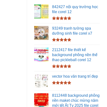
842427 nội quy trường học
file corel 12
Được xếp
hạng
5.00
93249 tranh tường spa
5 sao
dưỡng sinh file corel x7
Được xếp
hạng
5.00
2112417 file thiết kế
5 sao
background phông nền thể
thao pickleball corel 12
Được xếp
hạng
5.00
vector hoa văn trang trí đẹp
5 sao
Được xếp
hạng
5.00
8112448 background phông
5 sao
nền maket chúc mừng năm
mới tết Ất Tỵ 2025 file corel