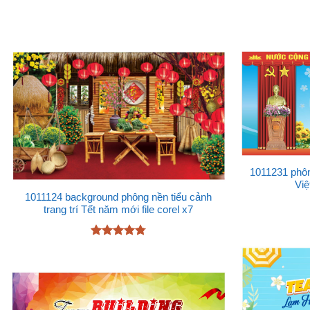
1011231 phôn
Việ
1011124 background phông nền tiểu cảnh
trang trí Tết năm mới file corel x7
Được xếp
hạng
4.75
5 sao