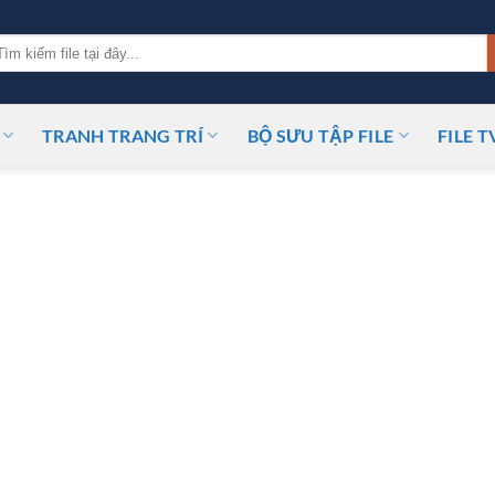
m
ếm:
TRANH TRANG TRÍ
BỘ SƯU TẬP FILE
FILE T