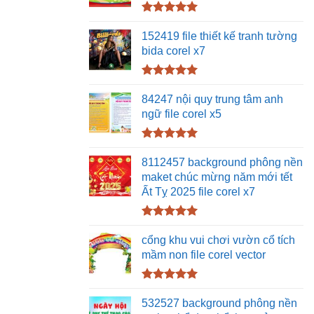
Được xếp
hạng
5.00
152419 file thiết kế tranh tường
5 sao
bida corel x7
Được xếp
hạng
5.00
84247 nội quy trung tâm anh
5 sao
ngữ file corel x5
Được xếp
hạng
5.00
8112457 background phông nền
5 sao
maket chúc mừng năm mới tết
Ất Tỵ 2025 file corel x7
Được xếp
hạng
5.00
cổng khu vui chơi vườn cổ tích
5 sao
mầm non file corel vector
Được xếp
hạng
5.00
532527 background phông nền
5 sao