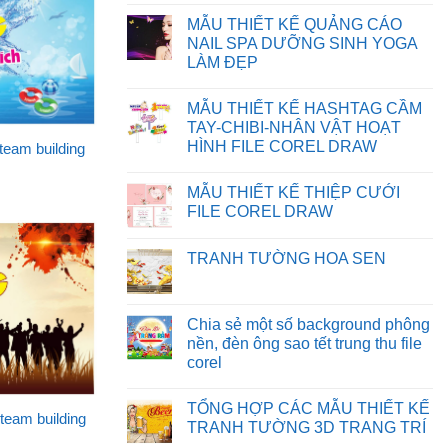
BỊ
FILE
Không
SAI
TRÊN
có
MẪU THIẾT KẾ QUẢNG CÁO
MÀU
WEBSITE
bình
TRÊN
luận
NAIL SPA DƯỠNG SINH YOGA
CORELDRAW
ở
LÀM ĐẸP
CHIA
SẺ
Không
BACKGROUND
có
PHÔNG
MẪU THIẾT KẾ HASHTAG CẦM
bình
NỀN
luận
TAY-CHIBI-NHÂN VẬT HOẠT
MẪU
ở
THIẾT
HÌNH FILE COREL DRAW
 team building
MẪU
KẾ
THIẾT
Không
NGÀY
KẾ
có
NHÀ
QUẢNG
MẪU THIẾT KẾ THIỆP CƯỚI
bình
GIÁO
CÁO
luận
VIỆT
FILE COREL DRAW
NAIL
ở
NAM
SPA
MẪU
Không
FILE
DƯỠNG
THIẾT
có
CDR
SINH
TRANH TƯỜNG HOA SEN
KẾ
bình
YOGA
HASHTAG
luận
LÀM
Không
CẦM
ở
ĐẸP
có
TAY-
MẪU
bình
CHIBI-
THIẾT
luận
Chia sẻ một số background phông
NHÂN
KẾ
ở
VẬT
THIỆP
nền, đèn ông sao tết trung thu file
TRANH
HOẠT
CƯỚI
TƯỜNG
corel
HÌNH
FILE
HOA
FILE
COREL
SEN
Không
COREL
DRAW
có
DRAW
TỔNG HỢP CÁC MẪU THIẾT KẾ
bình
 team building
luận
TRANH TƯỜNG 3D TRANG TRÍ
ở