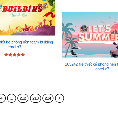
thiết kế phông nền team building
corel x7
Được xếp
105242 file thiết kế phông nền 
hạng
5
5
corel x7
sao
4
…
212
213
214