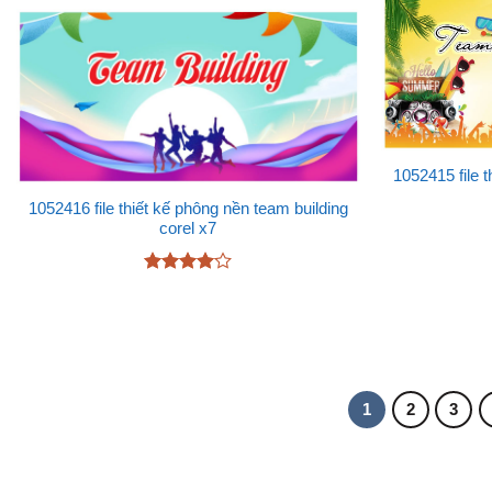
1052415 file 
1052416 file thiết kế phông nền team building
corel x7
Được
xếp hạng
4
5 sao
1
2
3