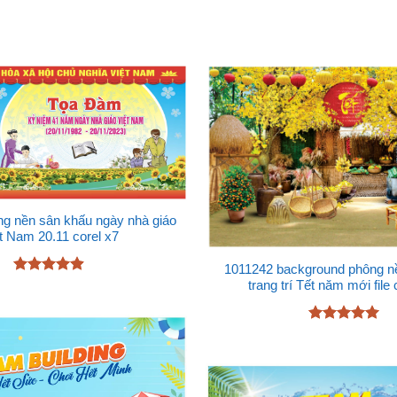
g nền sân khấu ngày nhà giáo
t Nam 20.11 corel x7
1011242 background phông nề
Được xếp
trang trí Tết năm mới file 
hạng
4.91
5 sao
Được xếp
hạng
5
5
sao