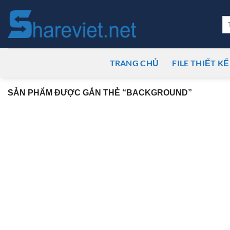
Bỏ
qua
Tì
ki
nội
dung
TRANG CHỦ
FILE THIẾT KẾ
SẢN PHẨM ĐƯỢC GẮN THẺ “BACKGROUND”