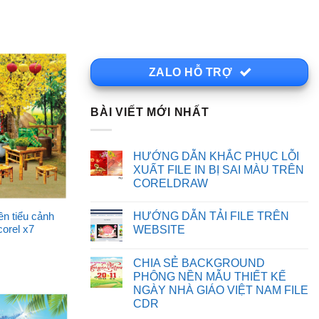
ZALO HỖ TRỢ
BÀI VIẾT MỚI NHẤT
HƯỚNG DẪN KHẮC PHỤC LỖI
XUẤT FILE IN BỊ SAI MÀU TRÊN
CORELDRAW
Không
có
HƯỚNG DẪN TẢI FILE TRÊN
n tiểu cảnh
bình
luận
WEBSITE
corel x7
ở
HƯỚNG
Không
DẪN
có
CHIA SẺ BACKGROUND
KHẮC
bình
PHỤC
luận
PHÔNG NỀN MẪU THIẾT KẾ
LỖI
ở
NGÀY NHÀ GIÁO VIỆT NAM FILE
XUẤT
HƯỚNG
FILE
DẪN
CDR
IN
TẢI