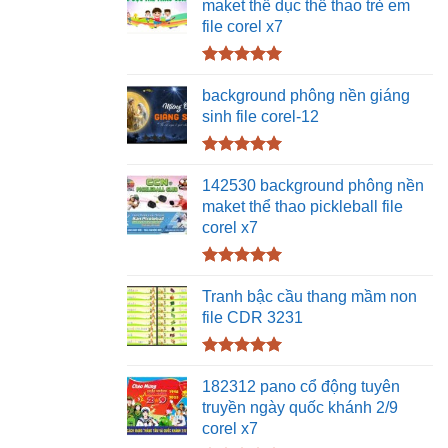
maket thể dục thể thao trẻ em
file corel x7
Được xếp
hạng
5.00
background phông nền giáng
5 sao
sinh file corel-12
Được xếp
hạng
5.00
142530 background phông nền
5 sao
maket thể thao pickleball file
corel x7
Được xếp
hạng
5.00
Tranh bậc cầu thang mầm non
5 sao
file CDR 3231
Được xếp
hạng
5.00
182312 pano cổ động tuyên
5 sao
truyền ngày quốc khánh 2/9
corel x7