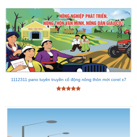
1112311 pano tuyên truyền cổ động nông thôn mới corel x7
Được xếp
hạng
5
5
sao