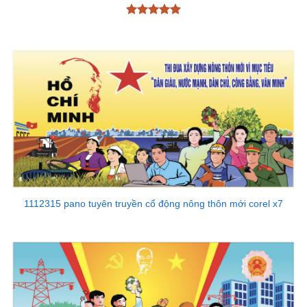
Được xếp
hạng
5
5
sao
1112315 pano tuyên truyền cổ động nông thôn mới corel x7