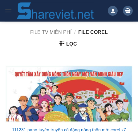
Bỏ
qua
nội
dung
FILE TV MIỄN PHÍ
/
FILE COREL
LỌC
111231 pano tuyên truyền cổ động nông thôn mới corel x7