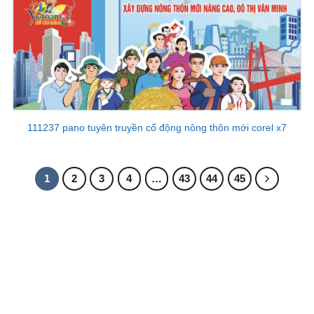
111237 pano tuyên truyền cổ động nông thôn mới corel x7
1
2
3
4
…
43
44
45