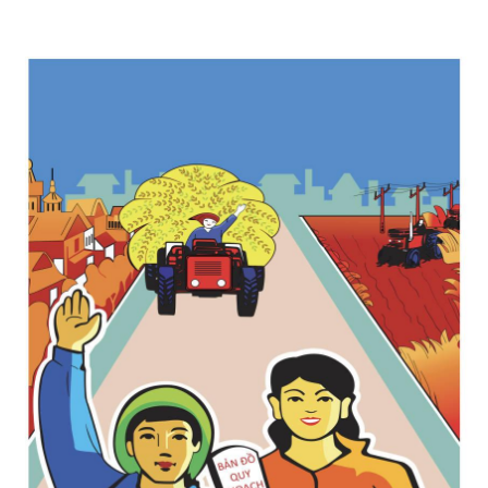
Được xếp
hạng
5
5
sao