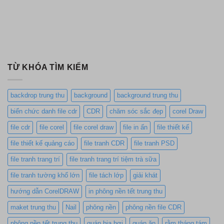
TỪ KHÓA TÌM KIẾM
backdrop trung thu
background
background trung thu
biển chức danh file cdr
CDR
chăm sóc sắc đẹp
corel Draw
file cdr
file corel
file corel draw
file in ấn
file thiết kế
file thiết kế quảng cáo
file tranh CDR
file tranh PSD
file tranh trang trí
file tranh trang trí tiệm trà sữa
file tranh tường khổ lớn
file tách lớp
giải khát
hướng dẫn CorelDRAW
in phông nền tết trung thu
maket trung thu
Nail
phông nền
phông nền file CDR
phông nền tết trung thu
quán bia hơi
quán ăn
rằm tháng tám