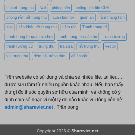
maket trung thu
Nail
phông nền
phông nền file CDR
phông nền tết trung thu
quán bia hơi
quán ăn
rằm tháng tám
spa
sân khấu tết trung thu
tiệm tóc
Tranh trang trí
tranh trang trí quán bia hơi
tranh trang trí quán ăn
Tranh tường
tranh tường 3D
trung thu
trà sữa
tết trung thu
vector
vui trung thu
đêm hội trăng rằm
đồ ăn vặt
Trên website có sử dụng và chia sẻ nhiều file, tài liệu…
được sưu tầm từ nhiều nguồn khác nhau. Nếu bạn thấy
thứ gì đó thuộc quyền sở hữu của mình và không có ý
định chia sẻ hoặc vì một lý do nào khác vui lòng liên hệ:
admin@shareviet.net
. Trân trọng!
Copyright 2026 ©
Shareviet.net