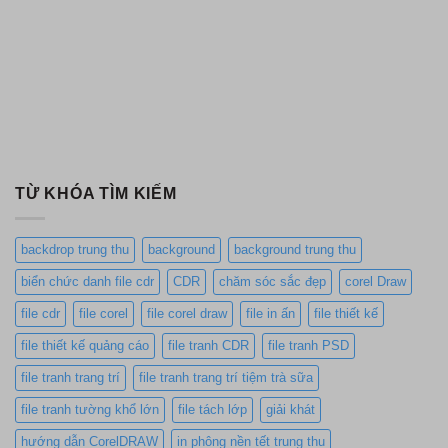
TỪ KHÓA TÌM KIẾM
backdrop trung thu
background
background trung thu
biển chức danh file cdr
CDR
chăm sóc sắc đẹp
corel Draw
file cdr
file corel
file corel draw
file in ấn
file thiết kế
file thiết kế quảng cáo
file tranh CDR
file tranh PSD
file tranh trang trí
file tranh trang trí tiệm trà sữa
file tranh tường khổ lớn
file tách lớp
giải khát
hướng dẫn CorelDRAW
in phông nền tết trung thu