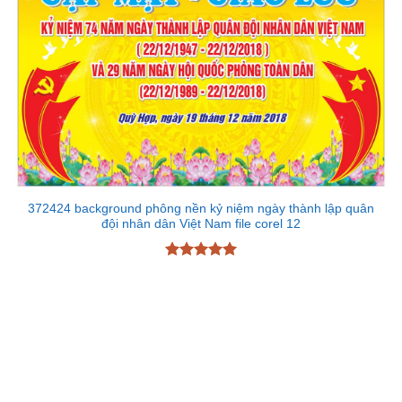
372424 background phông nền kỷ niệm ngày thành lập quân
đội nhân dân Việt Nam file corel 12
Được xếp
hạng
5
5
sao