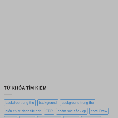
TỪ KHÓA TÌM KIẾM
backdrop trung thu
background
background trung thu
biển chức danh file cdr
CDR
chăm sóc sắc đẹp
corel Draw