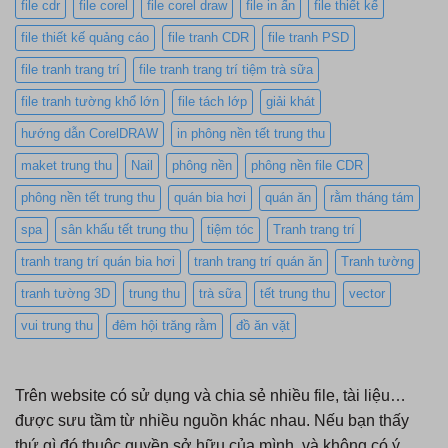
file cdr
file corel
file corel draw
file in ấn
file thiết kế
file thiết kế quảng cáo
file tranh CDR
file tranh PSD
file tranh trang trí
file tranh trang trí tiệm trà sữa
file tranh tường khổ lớn
file tách lớp
giải khát
hướng dẫn CorelDRAW
in phông nền tết trung thu
maket trung thu
Nail
phông nền
phông nền file CDR
phông nền tết trung thu
quán bia hơi
quán ăn
rằm tháng tám
spa
sân khấu tết trung thu
tiệm tóc
Tranh trang trí
tranh trang trí quán bia hơi
tranh trang trí quán ăn
Tranh tường
tranh tường 3D
trung thu
trà sữa
tết trung thu
vector
vui trung thu
đêm hội trăng rằm
đồ ăn vặt
Trên website có sử dụng và chia sẻ nhiều file, tài liệu…
được sưu tầm từ nhiều nguồn khác nhau. Nếu bạn thấy
thứ gì đó thuộc quyền sở hữu của mình và không có ý