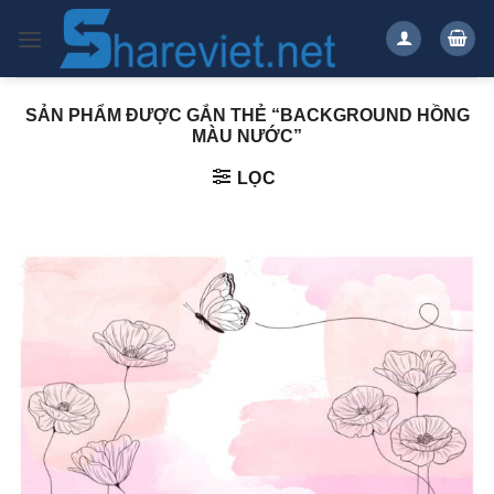
Bỏ
qua
nội
dung
SẢN PHẨM ĐƯỢC GẮN THẺ “BACKGROUND HỒNG
MÀU NƯỚC”
LỌC