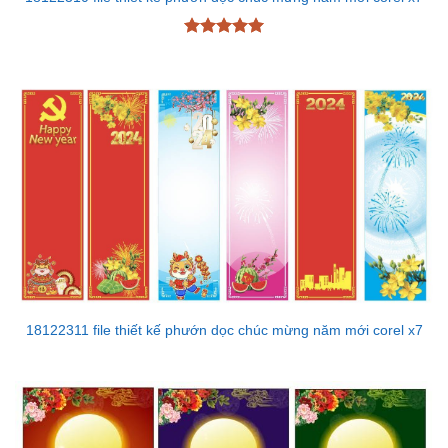
Được xếp
hạng
5
5
sao
18122311 file thiết kế phướn dọc chúc mừng năm mới corel x7