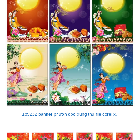
189232 banner phướn dọc trung thu file corel x7