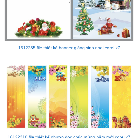
1512235 file thiết kế banner giáng sinh noel corel x7
18122310 file thiết kế phướn dọc chúc mừng năm mới corel x7