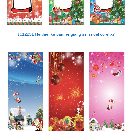
1512231 file thiết kế banner giáng sinh noel corel x7