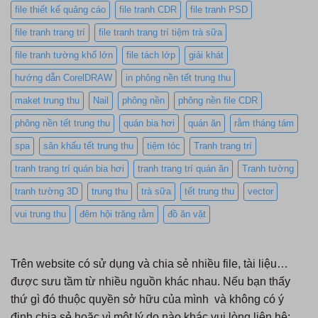
file thiết kế quảng cáo
file tranh CDR
file tranh PSD
file tranh trang trí
file tranh trang trí tiệm trà sữa
file tranh tường khổ lớn
file tách lớp
giải khát
hướng dẫn CorelDRAW
in phông nền tết trung thu
maket trung thu
Nail
phông nền
phông nền file CDR
phông nền tết trung thu
quán bia hơi
quán ăn
rằm tháng tám
spa
sân khấu tết trung thu
tiệm tóc
Tranh trang trí
tranh trang trí quán bia hơi
tranh trang trí quán ăn
Tranh tường
tranh tường 3D
trung thu
trà sữa
tết trung thu
vector
vui trung thu
đêm hội trăng rằm
đồ ăn vặt
Trên website có sử dụng và chia sẻ nhiều file, tài liệu…
được sưu tầm từ nhiều nguồn khác nhau. Nếu bạn thấy
thứ gì đó thuộc quyền sở hữu của mình và không có ý
định chia sẻ hoặc vì một lý do nào khác vui lòng liên hệ: