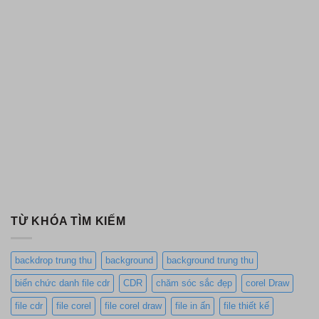
TỪ KHÓA TÌM KIẾM
backdrop trung thu
background
background trung thu
biển chức danh file cdr
CDR
chăm sóc sắc đẹp
corel Draw
file cdr
file corel
file corel draw
file in ấn
file thiết kế