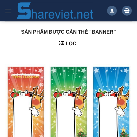
Bỏ
qua
nội
dung
SẢN PHẨM ĐƯỢC GẮN THẺ “BANNER”
LỌC