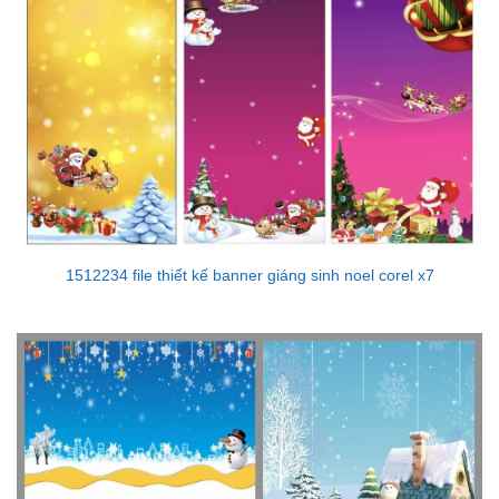
1512234 file thiết kế banner giáng sinh noel corel x7