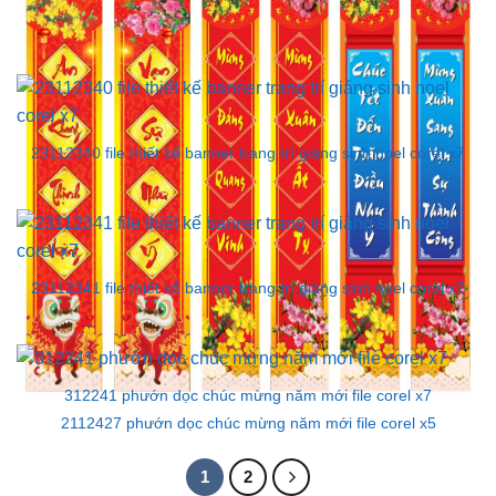
23112340 file thiết kế banner trang trí giáng sinh noel corel x7
23112341 file thiết kế banner trang trí giáng sinh noel corel x7
312241 phướn dọc chúc mừng năm mới file corel x7
2112427 phướn dọc chúc mừng năm mới file corel x5
1
2