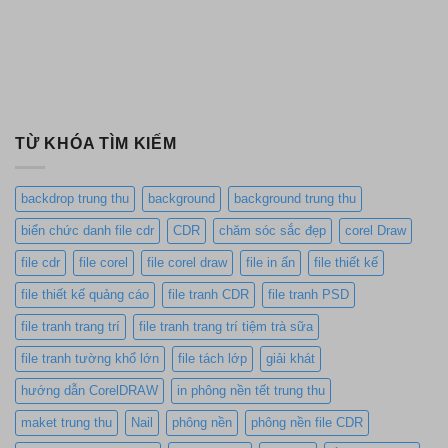
TỪ KHÓA TÌM KIẾM
backdrop trung thu
background
background trung thu
biển chức danh file cdr
CDR
chăm sóc sắc đẹp
corel Draw
file cdr
file corel
file corel draw
file in ấn
file thiết kế
file thiết kế quảng cáo
file tranh CDR
file tranh PSD
file tranh trang trí
file tranh trang trí tiệm trà sữa
file tranh tường khổ lớn
file tách lớp
giải khát
hướng dẫn CorelDRAW
in phông nền tết trung thu
maket trung thu
Nail
phông nền
phông nền file CDR