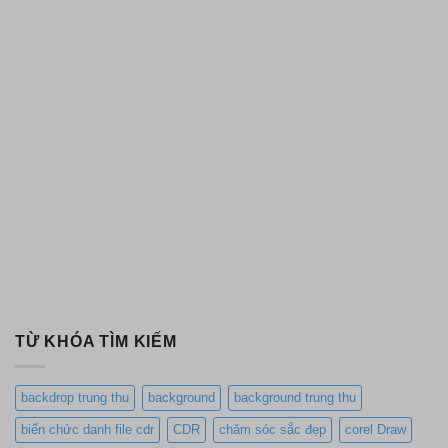
TỪ KHÓA TÌM KIẾM
backdrop trung thu
background
background trung thu
biển chức danh file cdr
CDR
chăm sóc sắc đẹp
corel Draw