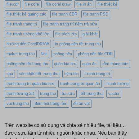
file cdr
file corel
file corel draw
file in ấn
file thiết kế
file thiết kế quảng cáo
file tranh CDR
file tranh PSD
file tranh trang trí
file tranh trang trí tiệm trà sữa
file tranh tường khổ lớn
file tách lớp
giải khát
hướng dẫn CorelDRAW
in phông nền tết trung thu
maket trung thu
Nail
phông nền
phông nền file CDR
phông nền tết trung thu
quán bia hơi
quán ăn
rằm tháng tám
spa
sân khấu tết trung thu
tiệm tóc
Tranh trang trí
tranh trang trí quán bia hơi
tranh trang trí quán ăn
Tranh tường
tranh tường 3D
trung thu
trà sữa
tết trung thu
vector
vui trung thu
đêm hội trăng rằm
đồ ăn vặt
Trên website có sử dụng và chia sẻ nhiều file, tài liệu…
được sưu tầm từ nhiều nguồn khác nhau. Nếu bạn thấy