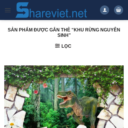
Bỏ
qua
nội
dung
SẢN PHẨM ĐƯỢC GẮN THẺ “KHU RỪNG NGUYÊN
SINH”
LỌC