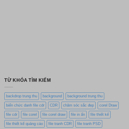
TỪ KHÓA TÌM KIẾM
backdrop trung thu
background
background trung thu
biển chức danh file cdr
CDR
chăm sóc sắc đẹp
corel Draw
file cdr
file corel
file corel draw
file in ấn
file thiết kế
file thiết kế quảng cáo
file tranh CDR
file tranh PSD