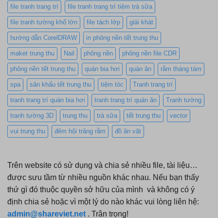
file tranh trang trí
file tranh trang trí tiệm trà sữa
file tranh tường khổ lớn
file tách lớp
giải khát
hướng dẫn CorelDRAW
in phông nền tết trung thu
maket trung thu
Nail
phông nền
phông nền file CDR
phông nền tết trung thu
quán bia hơi
quán ăn
rằm tháng tám
spa
sân khấu tết trung thu
tiệm tóc
Tranh trang trí
tranh trang trí quán bia hơi
tranh trang trí quán ăn
Tranh tường
tranh tường 3D
trung thu
trà sữa
tết trung thu
vector
vui trung thu
đêm hội trăng rằm
đồ ăn vặt
Trên website có sử dụng và chia sẻ nhiều file, tài liệu…
được sưu tầm từ nhiều nguồn khác nhau. Nếu bạn thấy
thứ gì đó thuộc quyền sở hữu của mình và không có ý
định chia sẻ hoặc vì một lý do nào khác vui lòng liên hệ:
admin@shareviet.net
. Trân trọng!