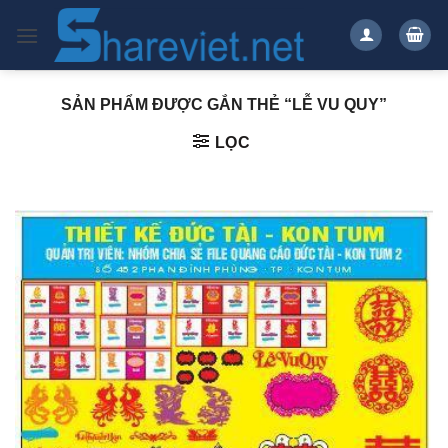
Bỏ
qua
nội
dung
SẢN PHẨM ĐƯỢC GẮN THẺ “LỄ VU QUY”
LỌC