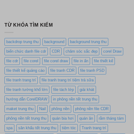
TỪ KHÓA TÌM KIẾM
backdrop trung thu
background
background trung thu
biển chức danh file cdr
CDR
chăm sóc sắc đẹp
corel Draw
file cdr
file corel
file corel draw
file in ấn
file thiết kế
file thiết kế quảng cáo
file tranh CDR
file tranh PSD
file tranh trang trí
file tranh trang trí tiệm trà sữa
file tranh tường khổ lớn
file tách lớp
giải khát
hướng dẫn CorelDRAW
in phông nền tết trung thu
maket trung thu
Nail
phông nền
phông nền file CDR
phông nền tết trung thu
quán bia hơi
quán ăn
rằm tháng tám
spa
sân khấu tết trung thu
tiệm tóc
Tranh trang trí