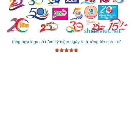
tổng hợp logo số năm kỷ niệm ngày ra trường file corel x7
Được xếp
hạng
4.8
5
sao