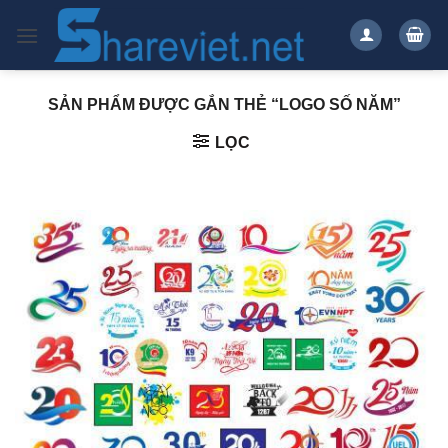
Bỏ
qua
nội
dung
SẢN PHẨM ĐƯỢC GẮN THẺ “LOGO SỐ NĂM”
LỌC