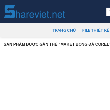
Bỏ
qua
Tì
ki
nội
dung
TRANG CHỦ
FILE THIẾT KẾ
SẢN PHẨM ĐƯỢC GẮN THẺ “MAKET BÓNG ĐÁ COREL