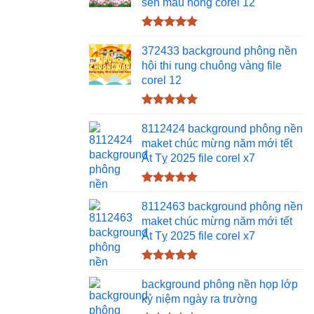
sen màu hồng corel 12
Được xếp
hạng
5.00
372433 background phông nền
5 sao
hội thi rung chuông vàng file
corel 12
Được xếp
hạng
5.00
8112424 background phông nền
5 sao
maket chúc mừng năm mới tết
Ất Tỵ 2025 file corel x7
Được xếp
hạng
5.00
8112463 background phông nền
5 sao
maket chúc mừng năm mới tết
Ất Tỵ 2025 file corel x7
Được xếp
hạng
5.00
background phông nền họp lớp
5 sao
kỷ niệm ngày ra trường