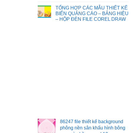
Chia
Không
sẻ
có
TỔNG HỢP CÁC MẪU THIẾT KẾ
một
bình
số
luận
BIỂN QUẢNG CÁO – BẢNG HIỆU
background
ở
– HỘP ĐÈN FILE COREL DRAW
phông
TỔNG
nền,
HỢP
Không
đèn
CÁC
có
ông
MẪU
bình
sao
THIẾT
luận
tết
KẾ
ở
trung
TRANH
TỔNG
thu
TƯỜNG
HỢP
file
3D
CÁC
corel
TRANG
MẪU
TRÍ
THIẾT
KẾ
BIỂN
QUẢNG
CÁO
–
BẢNG
HIỆU
–
HỘP
ĐÈN
FILE
COREL
DRAW
86247 file thiết kế background
phông nền sân khấu hình bông