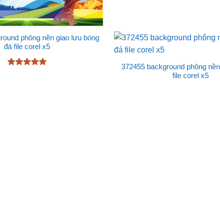
round phông nền giao lưu bóng
đá file corel x5
372455 background phông nền 
Được xếp
file corel x5
hạng
5
5
sao