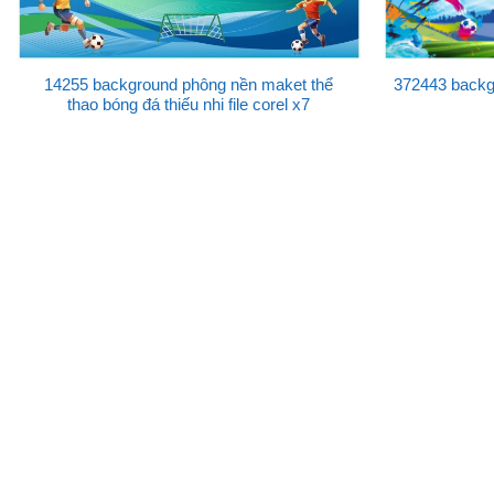
14255 background phông nền maket thể
372443 backg
thao bóng đá thiếu nhi file corel x7