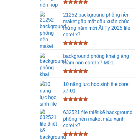
Được xếp
hạng
5.00
21252 background phông nền
5 sao
maket gặp mặt đầu xuân chúc
mừng năm mới Ất Tỵ 2025 file
corel x7
Được xếp
hạng
5.00
background phông khai giảng
5 sao
mầm non corel x7 M01
Được xếp
hạng
5.00
10 năng lực học sinh file corel
5 sao
x7-01
Được xếp
hạng
5.00
632521 file thiết kế background
5 sao
phông nền maket màu xanh
corel x7