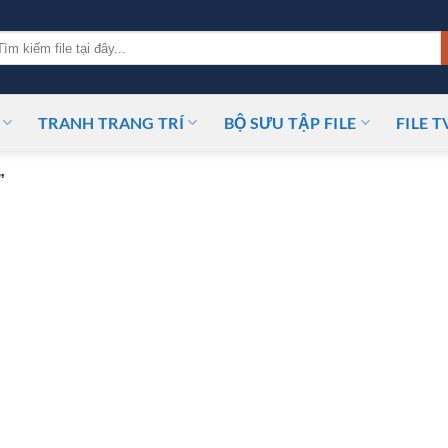
m
ếm:
TRANH TRANG TRÍ
BỘ SƯU TẬP FILE
FILE T
”