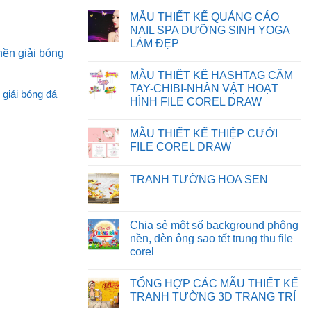
BỊ
FILE
Không
SAI
TRÊN
có
MẪU THIẾT KẾ QUẢNG CÁO
MÀU
WEBSITE
bình
TRÊN
luận
NAIL SPA DƯỠNG SINH YOGA
CORELDRAW
ở
LÀM ĐẸP
CHIA
SẺ
Không
BACKGROUND
có
PHÔNG
MẪU THIẾT KẾ HASHTAG CẦM
bình
NỀN
luận
TAY-CHIBI-NHÂN VẬT HOẠT
MẪU
giải bóng đá
ở
THIẾT
HÌNH FILE COREL DRAW
MẪU
KẾ
THIẾT
Không
NGÀY
KẾ
có
NHÀ
QUẢNG
MẪU THIẾT KẾ THIỆP CƯỚI
bình
GIÁO
CÁO
luận
VIỆT
FILE COREL DRAW
NAIL
ở
NAM
SPA
MẪU
Không
FILE
DƯỠNG
THIẾT
có
CDR
SINH
TRANH TƯỜNG HOA SEN
KẾ
bình
YOGA
HASHTAG
luận
LÀM
Không
CẦM
ở
ĐẸP
có
TAY-
MẪU
bình
CHIBI-
THIẾT
luận
Chia sẻ một số background phông
NHÂN
KẾ
ở
VẬT
THIỆP
nền, đèn ông sao tết trung thu file
TRANH
HOẠT
CƯỚI
TƯỜNG
corel
HÌNH
FILE
HOA
FILE
COREL
SEN
Không
COREL
DRAW
có
DRAW
TỔNG HỢP CÁC MẪU THIẾT KẾ
bình
luận
TRANH TƯỜNG 3D TRANG TRÍ
ở