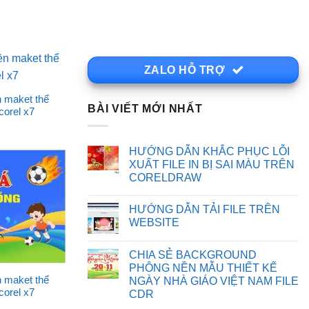
ZALO HỖ TRỢ
 maket thể
BÀI VIẾT MỚI NHẤT
 corel x7
HƯỚNG DẪN KHẮC PHỤC LỖI
XUẤT FILE IN BỊ SAI MÀU TRÊN
CORELDRAW
Không
có
HƯỚNG DẪN TẢI FILE TRÊN
bình
luận
WEBSITE
ở
HƯỚNG
Không
DẪN
có
CHIA SẺ BACKGROUND
KHẮC
bình
PHỤC
luận
PHÔNG NỀN MẪU THIẾT KẾ
LỖI
ở
 maket thể
NGÀY NHÀ GIÁO VIỆT NAM FILE
XUẤT
HƯỚNG
 corel x7
FILE
DẪN
CDR
IN
TẢI