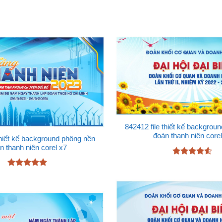
842412 file thiết kế backgrou
đoàn thanh niên corel
thiết kế background phông nền
n thanh niên corel x7
Được xếp
hạng
4.5
Được xếp
5 sao
hạng
5
5
sao