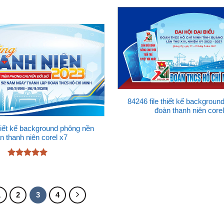
84246 file thiết kế backgrou
đoàn thanh niên corel
thiết kế background phông nền
n thanh niên corel x7
Được xếp
hạng
5
5
sao
1
2
3
4