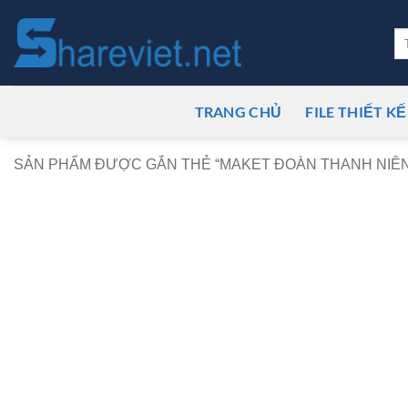
Bỏ
qua
Tì
ki
nội
dung
TRANG CHỦ
FILE THIẾT KẾ
SẢN PHẨM ĐƯỢC GẮN THẺ “MAKET ĐOÀN THANH NIÊN