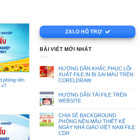
ZALO HỖ TRỢ
BÀI VIẾT MỚI NHẤT
HƯỚNG DẪN KHẮC PHỤC LỖI
XUẤT FILE IN BỊ SAI MÀU TRÊN
nd phông nền
CORELDRAW
 x7
Không
có
HƯỚNG DẪN TẢI FILE TRÊN
bình
luận
WEBSITE
ở
HƯỚNG
Không
DẪN
có
CHIA SẺ BACKGROUND
KHẮC
bình
PHỤC
luận
PHÔNG NỀN MẪU THIẾT KẾ
LỖI
ở
NGÀY NHÀ GIÁO VIỆT NAM FILE
XUẤT
HƯỚNG
FILE
DẪN
CDR
IN
TẢI