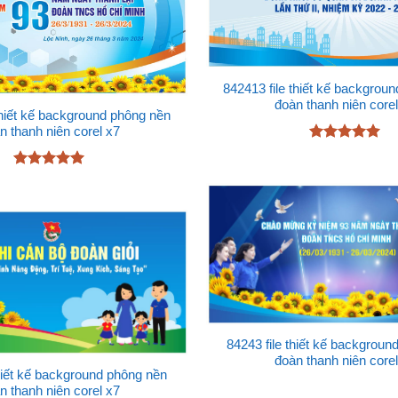
842413 file thiết kế backgrou
đoàn thanh niên corel
thiết kế background phông nền
n thanh niên corel x7
Được xếp
hạng
5
5
Được xếp
sao
hạng
5
5
sao
84243 file thiết kế backgrou
đoàn thanh niên corel
thiết kế background phông nền
n thanh niên corel x7