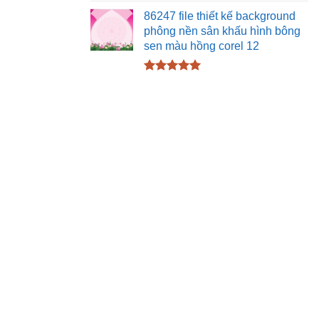
Được xếp
hạng
5.00
86247 file thiết kế background
5 sao
phông nền sân khấu hình bông
sen màu hồng corel 12
Được xếp
hạng
5.00
5 sao