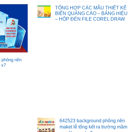
Chia
Không
sẻ
có
TỔNG HỢP CÁC MẪU THIẾT KẾ
một
bình
số
luận
BIỂN QUẢNG CÁO – BẢNG HIỆU
background
ở
– HỘP ĐÈN FILE COREL DRAW
phông
TỔNG
nền,
HỢP
Không
đèn
CÁC
có
ông
MẪU
bình
sao
THIẾT
luận
tết
KẾ
ở
trung
TRANH
TỔNG
thu
TƯỜNG
HỢP
file
3D
CÁC
corel
TRANG
MẪU
TRÍ
nd phông nền
THIẾT
KẾ
 x7
BIỂN
QUẢNG
CÁO
–
BẢNG
HIỆU
–
HỘP
ĐÈN
FILE
COREL
DRAW
642523 background phông nền
maket lễ tổng kết ra trường mầm