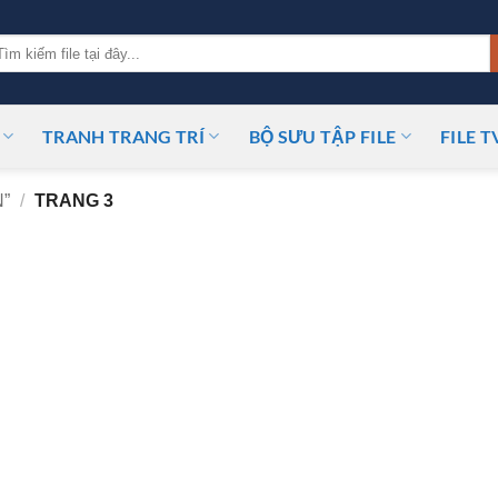
m
ếm:
TRANH TRANG TRÍ
BỘ SƯU TẬP FILE
FILE T
”
/
TRANG 3