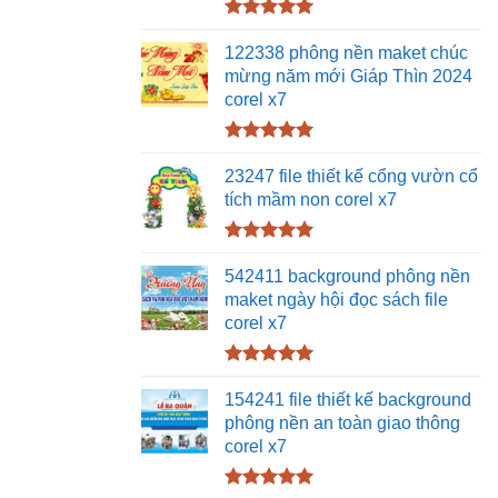
Được xếp
hạng
5.00
122338 phông nền maket chúc
5 sao
mừng năm mới Giáp Thìn 2024
corel x7
Được xếp
hạng
5.00
23247 file thiết kế cổng vườn cổ
5 sao
tích mầm non corel x7
Được xếp
hạng
5.00
542411 background phông nền
5 sao
maket ngày hội đọc sách file
corel x7
Được xếp
hạng
5.00
154241 file thiết kế background
5 sao
phông nền an toàn giao thông
corel x7