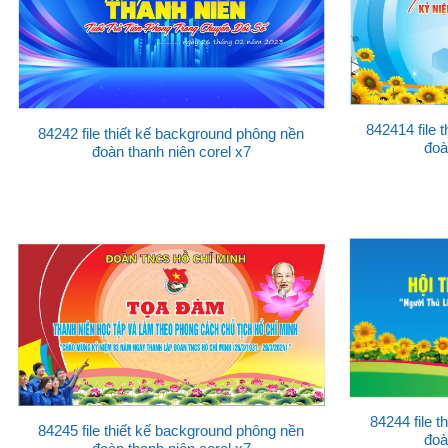
842414 file 
84242 file thiết kế background phông nền
đoà
đoàn thanh niên corel x7
84244 file 
84245 file thiết kế background phông nền
đoà