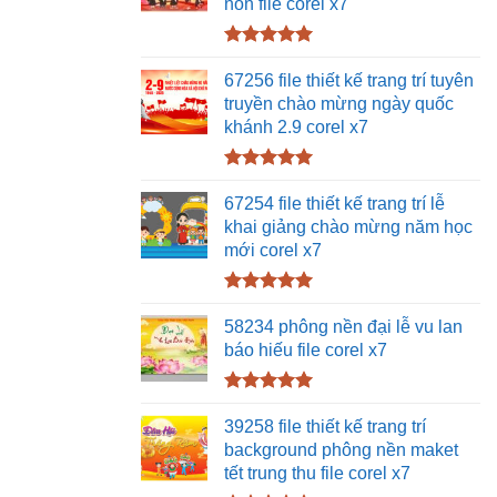
non file corel x7
Được xếp
hạng
5.00
67256 file thiết kế trang trí tuyên
5 sao
truyền chào mừng ngày quốc
khánh 2.9 corel x7
Được xếp
hạng
5.00
67254 file thiết kế trang trí lễ
5 sao
khai giảng chào mừng năm học
mới corel x7
Được xếp
hạng
5.00
58234 phông nền đại lễ vu lan
5 sao
báo hiếu file corel x7
Được xếp
hạng
5.00
39258 file thiết kế trang trí
5 sao
background phông nền maket
tết trung thu file corel x7