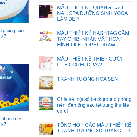
BỊ
FILE
Không
SAI
TRÊN
có
MẪU THIẾT KẾ QUẢNG CÁO
MÀU
WEBSITE
bình
TRÊN
luận
NAIL SPA DƯỠNG SINH YOGA
CORELDRAW
ở
LÀM ĐẸP
CHIA
SẺ
Không
BACKGROUND
có
nd phông nền
PHÔNG
MẪU THIẾT KẾ HASHTAG CẦM
bình
 x7
NỀN
luận
TAY-CHIBI-NHÂN VẬT HOẠT
MẪU
ở
THIẾT
HÌNH FILE COREL DRAW
MẪU
KẾ
THIẾT
Không
NGÀY
KẾ
có
NHÀ
QUẢNG
MẪU THIẾT KẾ THIỆP CƯỚI
bình
GIÁO
CÁO
luận
VIỆT
FILE COREL DRAW
NAIL
ở
NAM
SPA
MẪU
Không
FILE
DƯỠNG
THIẾT
có
CDR
SINH
TRANH TƯỜNG HOA SEN
KẾ
bình
YOGA
HASHTAG
luận
LÀM
Không
CẦM
ở
ĐẸP
có
TAY-
MẪU
bình
CHIBI-
THIẾT
luận
Chia sẻ một số background phông
NHÂN
KẾ
ở
VẬT
THIỆP
nền, đèn ông sao tết trung thu file
TRANH
HOẠT
CƯỚI
TƯỜNG
corel
HÌNH
FILE
HOA
FILE
COREL
SEN
Không
nd phông nền
COREL
DRAW
có
DRAW
 x7
TỔNG HỢP CÁC MẪU THIẾT KẾ
bình
luận
TRANH TƯỜNG 3D TRANG TRÍ
ở