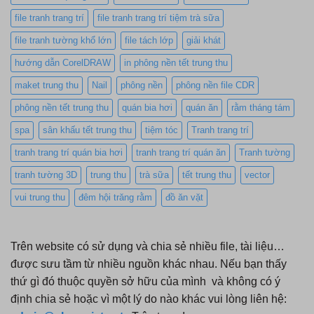
file tranh trang trí
file tranh trang trí tiệm trà sữa
file tranh tường khổ lớn
file tách lớp
giải khát
hướng dẫn CorelDRAW
in phông nền tết trung thu
maket trung thu
Nail
phông nền
phông nền file CDR
phông nền tết trung thu
quán bia hơi
quán ăn
rằm tháng tám
spa
sân khấu tết trung thu
tiệm tóc
Tranh trang trí
tranh trang trí quán bia hơi
tranh trang trí quán ăn
Tranh tường
tranh tường 3D
trung thu
trà sữa
tết trung thu
vector
vui trung thu
đêm hội trăng rằm
đồ ăn vặt
Trên website có sử dụng và chia sẻ nhiều file, tài liệu…
được sưu tầm từ nhiều nguồn khác nhau. Nếu bạn thấy
thứ gì đó thuộc quyền sở hữu của mình và không có ý
định chia sẻ hoặc vì một lý do nào khác vui lòng liên hệ: