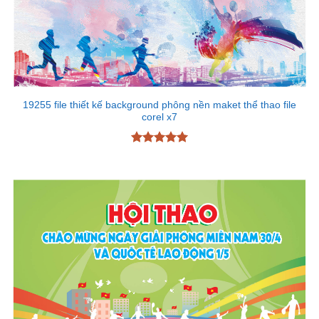
19255 file thiết kế background phông nền maket thể thao file
corel x7
Được xếp
hạng
5
5
sao