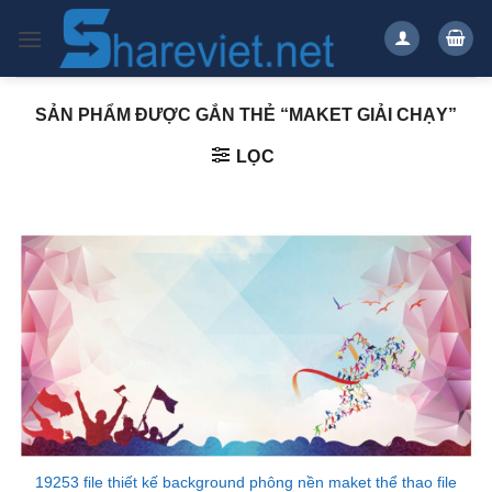
Bỏ
qua
nội
dung
SẢN PHẨM ĐƯỢC GẮN THẺ “MAKET GIẢI CHẠY”
LỌC
19253 file thiết kế background phông nền maket thể thao file