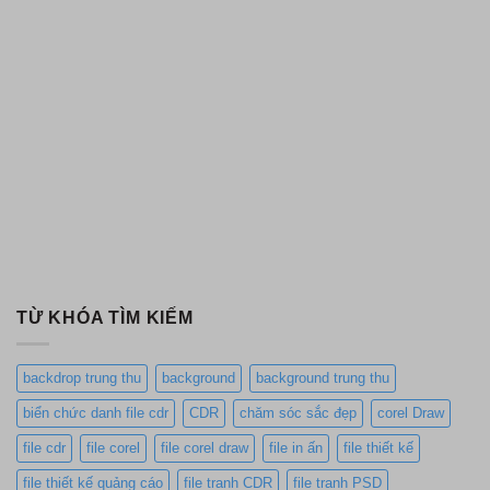
TỪ KHÓA TÌM KIẾM
backdrop trung thu
background
background trung thu
biển chức danh file cdr
CDR
chăm sóc sắc đẹp
corel Draw
file cdr
file corel
file corel draw
file in ấn
file thiết kế
file thiết kế quảng cáo
file tranh CDR
file tranh PSD