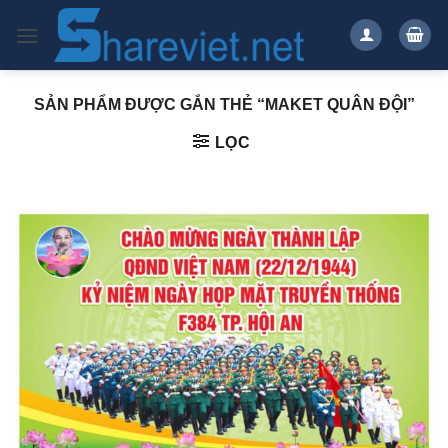
Bỏ
qua
nội
dung
SẢN PHẨM ĐƯỢC GẮN THẺ “MAKET QUÂN ĐỘI”
LỌC