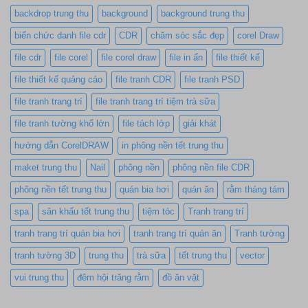
backdrop trung thu
background
background trung thu
biển chức danh file cdr
CDR
chăm sóc sắc đẹp
corel Draw
file cdr
file corel
file corel draw
file in ấn
file thiết kế
file thiết kế quảng cáo
file tranh CDR
file tranh PSD
file tranh trang trí
file tranh trang trí tiệm trà sữa
file tranh tường khổ lớn
file tách lớp
giải khát
hướng dẫn CorelDRAW
in phông nền tết trung thu
maket trung thu
Nail
phông nền
phông nền file CDR
phông nền tết trung thu
quán bia hơi
quán ăn
rằm tháng tám
spa
sân khấu tết trung thu
tiệm tóc
Tranh trang trí
tranh trang trí quán bia hơi
tranh trang trí quán ăn
Tranh tường
tranh tường 3D
trung thu
trà sữa
tết trung thu
vector
vui trung thu
đêm hội trăng rằm
đồ ăn vặt