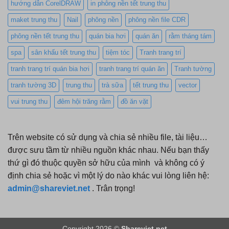
hướng dẫn CorelDRAW
in phông nền tết trung thu
maket trung thu
Nail
phông nền
phông nền file CDR
phông nền tết trung thu
quán bia hơi
quán ăn
rằm tháng tám
spa
sân khấu tết trung thu
tiệm tóc
Tranh trang trí
tranh trang trí quán bia hơi
tranh trang trí quán ăn
Tranh tường
tranh tường 3D
trung thu
trà sữa
tết trung thu
vector
vui trung thu
đêm hội trăng rằm
đồ ăn vặt
Trên website có sử dụng và chia sẻ nhiều file, tài liệu…
được sưu tầm từ nhiều nguồn khác nhau. Nếu bạn thấy
thứ gì đó thuộc quyền sở hữu của mình và không có ý
định chia sẻ hoặc vì một lý do nào khác vui lòng liên hệ:
admin@shareviet.net
. Trân trọng!
Copyright 2026 ©
Shareviet.net