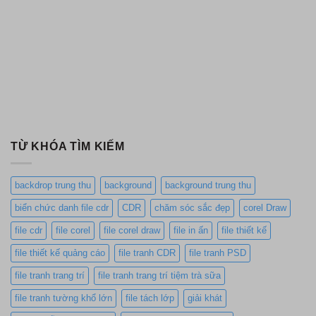
TỪ KHÓA TÌM KIẾM
backdrop trung thu
background
background trung thu
biển chức danh file cdr
CDR
chăm sóc sắc đẹp
corel Draw
file cdr
file corel
file corel draw
file in ấn
file thiết kế
file thiết kế quảng cáo
file tranh CDR
file tranh PSD
file tranh trang trí
file tranh trang trí tiệm trà sữa
file tranh tường khổ lớn
file tách lớp
giải khát