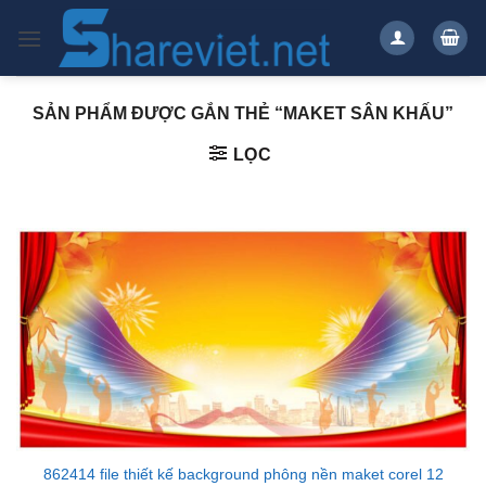
Bỏ
qua
nội
dung
SẢN PHẨM ĐƯỢC GẮN THẺ “MAKET SÂN KHẤU”
LỌC
862414 file thiết kế background phông nền maket corel 12