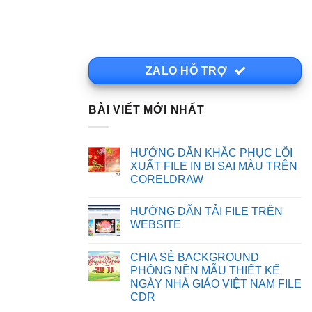
ZALO HỖ TRỢ
BÀI VIẾT MỚI NHẤT
HƯỚNG DẪN KHẮC PHỤC LỖI
XUẤT FILE IN BỊ SAI MÀU TRÊN
CORELDRAW
Không
có
HƯỚNG DẪN TẢI FILE TRÊN
bình
luận
WEBSITE
ở
HƯỚNG
Không
DẪN
có
CHIA SẺ BACKGROUND
KHẮC
bình
PHỤC
luận
PHÔNG NỀN MẪU THIẾT KẾ
LỖI
ở
NGÀY NHÀ GIÁO VIỆT NAM FILE
XUẤT
HƯỚNG
FILE
DẪN
CDR
IN
TẢI