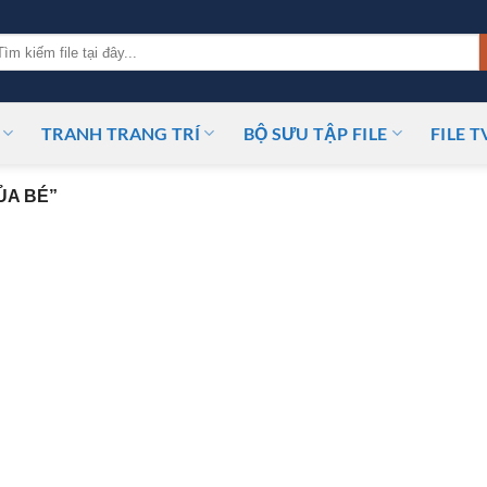
m
ếm:
TRANH TRANG TRÍ
BỘ SƯU TẬP FILE
FILE T
ỦA BÉ”