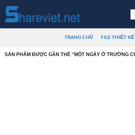
Bỏ
qua
Tì
ki
nội
dung
TRANG CHỦ
FILE THIẾT KẾ
SẢN PHẨM ĐƯỢC GẮN THẺ “MỘT NGÀY Ở TRƯỜNG C