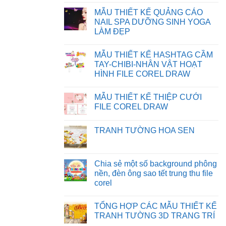
BỊ
FILE
Không
SAI
TRÊN
có
MẪU THIẾT KẾ QUẢNG CÁO
MÀU
WEBSITE
bình
TRÊN
luận
NAIL SPA DƯỠNG SINH YOGA
CORELDRAW
ở
LÀM ĐẸP
CHIA
SẺ
Không
BACKGROUND
có
PHÔNG
MẪU THIẾT KẾ HASHTAG CẦM
bình
NỀN
luận
TAY-CHIBI-NHÂN VẬT HOẠT
MẪU
ở
THIẾT
HÌNH FILE COREL DRAW
MẪU
KẾ
THIẾT
Không
NGÀY
KẾ
có
NHÀ
QUẢNG
MẪU THIẾT KẾ THIỆP CƯỚI
bình
GIÁO
CÁO
luận
VIỆT
FILE COREL DRAW
NAIL
ở
NAM
SPA
MẪU
Không
FILE
DƯỠNG
THIẾT
có
CDR
SINH
TRANH TƯỜNG HOA SEN
KẾ
bình
YOGA
HASHTAG
luận
LÀM
Không
CẦM
ở
ĐẸP
có
TAY-
MẪU
bình
CHIBI-
THIẾT
luận
Chia sẻ một số background phông
NHÂN
KẾ
ở
VẬT
THIỆP
nền, đèn ông sao tết trung thu file
TRANH
HOẠT
CƯỚI
TƯỜNG
corel
HÌNH
FILE
HOA
FILE
COREL
SEN
Không
COREL
DRAW
có
DRAW
TỔNG HỢP CÁC MẪU THIẾT KẾ
bình
luận
TRANH TƯỜNG 3D TRANG TRÍ
ở