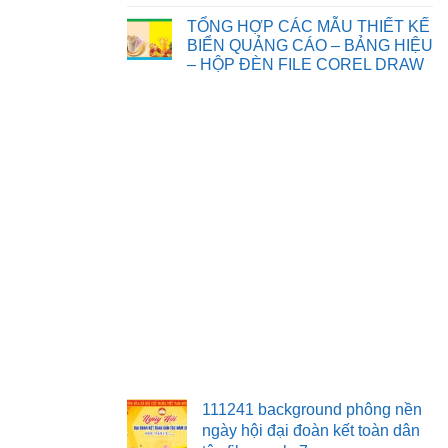
Chia
Không
sẻ
có
TỔNG HỢP CÁC MẪU THIẾT KẾ
một
bình
số
luận
BIỂN QUẢNG CÁO – BẢNG HIỆU
background
ở
– HỘP ĐÈN FILE COREL DRAW
phông
TỔNG
nền,
HỢP
Không
đèn
CÁC
có
ông
MẪU
bình
sao
THIẾT
luận
tết
KẾ
ở
trung
TRANH
TỔNG
thu
TƯỜNG
HỢP
file
3D
CÁC
corel
TRANG
MẪU
TRÍ
THIẾT
KẾ
BIỂN
QUẢNG
CÁO
–
BẢNG
HIỆU
–
HỘP
ĐÈN
FILE
COREL
DRAW
111241 background phông nền
ngày hội đại đoàn kết toàn dân