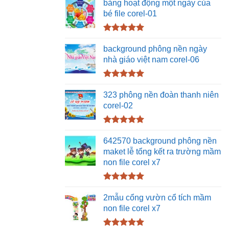
hạng
5.00
bảng hoạt động một ngày của
5 sao
bé file corel-01
Được xếp
hạng
5.00
background phông nền ngày
5 sao
nhà giáo việt nam corel-06
Được xếp
hạng
5.00
323 phông nền đoàn thanh niên
5 sao
corel-02
Được xếp
hạng
5.00
642570 background phông nền
5 sao
maket lễ tổng kết ra trường mầm
non file corel x7
Được xếp
hạng
5.00
2mẫu cổng vườn cổ tích mầm
5 sao
non file corel x7