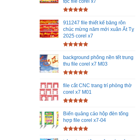
tộc file corel x7
Được xếp
hạng
5.00
911247 file thiết kế băng rôn
5 sao
chúc mừng năm mới xuân Ất Tỵ
2025 corel x7
Được xếp
hạng
5.00
background phông nền tết trung
5 sao
thu file corel x7 M03
Được xếp
hạng
5.00
file cắt CNC trang trí phòng thờ
5 sao
corel x7 M01
Được xếp
hạng
5.00
Biển quảng cáo hộp đèn tổng
5 sao
hợp file corel x7-04
Được xếp