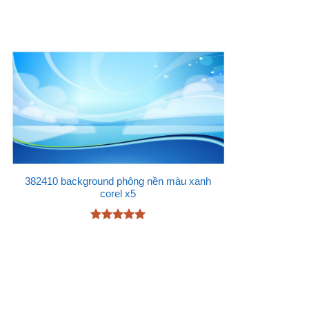
382410 background phông nền màu xanh
corel x5
Được xếp
hạng
5
5
sao