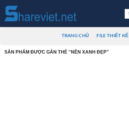
Bỏ
qua
Tì
ki
nội
dung
TRANG CHỦ
FILE THIẾT KẾ
SẢN PHẨM ĐƯỢC GẮN THẺ “NỀN XANH ĐẸP”