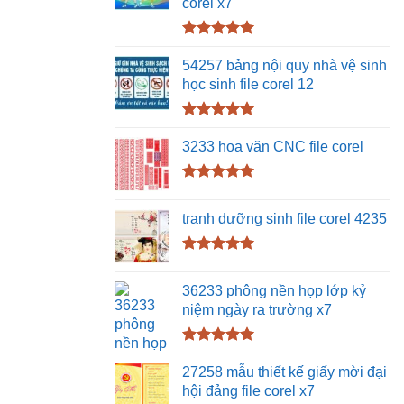
corel x7
Được xếp
hạng
5.00
54257 bảng nội quy nhà vệ sinh
5 sao
học sinh file corel 12
Được xếp
hạng
5.00
3233 hoa văn CNC file corel
5 sao
Được xếp
hạng
5.00
tranh dưỡng sinh file corel 4235
5 sao
Được xếp
hạng
5.00
36233 phông nền họp lớp kỷ
5 sao
niệm ngày ra trường x7
Được xếp
hạng
5.00
27258 mẫu thiết kế giấy mời đại
5 sao
hội đảng file corel x7