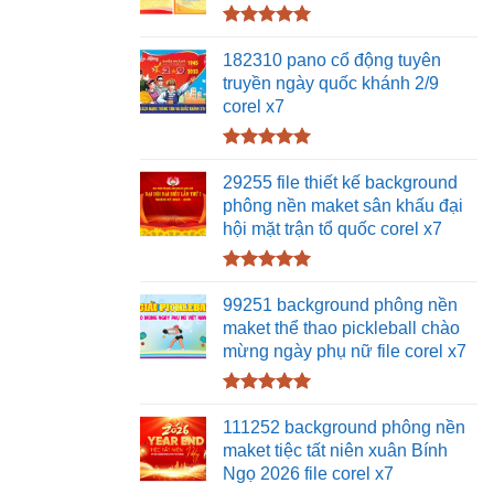
Được xếp
hạng
5.00
182310 pano cổ động tuyên
5 sao
truyền ngày quốc khánh 2/9
corel x7
Được xếp
hạng
5.00
29255 file thiết kế background
5 sao
phông nền maket sân khấu đại
hội mặt trận tổ quốc corel x7
Được xếp
hạng
5.00
99251 background phông nền
5 sao
maket thể thao pickleball chào
mừng ngày phụ nữ file corel x7
Được xếp
hạng
5.00
111252 background phông nền
5 sao
maket tiệc tất niên xuân Bính
Ngọ 2026 file corel x7