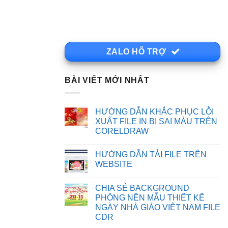
ZALO HỖ TRỢ
BÀI VIẾT MỚI NHẤT
HƯỚNG DẪN KHẮC PHỤC LỖI
XUẤT FILE IN BỊ SAI MÀU TRÊN
CORELDRAW
Không
có
HƯỚNG DẪN TẢI FILE TRÊN
bình
luận
WEBSITE
ở
HƯỚNG
Không
DẪN
có
CHIA SẺ BACKGROUND
KHẮC
bình
PHỤC
luận
PHÔNG NỀN MẪU THIẾT KẾ
LỖI
ở
NGÀY NHÀ GIÁO VIỆT NAM FILE
XUẤT
HƯỚNG
FILE
DẪN
CDR
IN
TẢI