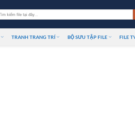
m
ếm:
TRANH TRANG TRÍ
BỘ SƯU TẬP FILE
FILE T