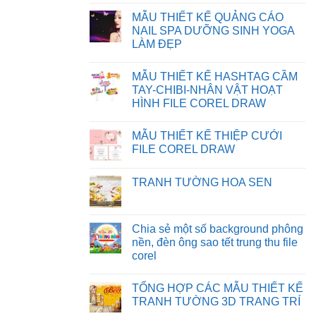
BỊ
FILE
Không
SAI
TRÊN
có
MẪU THIẾT KẾ QUẢNG CÁO
MÀU
WEBSITE
bình
TRÊN
luận
NAIL SPA DƯỠNG SINH YOGA
CORELDRAW
ở
LÀM ĐẸP
CHIA
SẺ
Không
BACKGROUND
có
PHÔNG
MẪU THIẾT KẾ HASHTAG CẦM
bình
NỀN
luận
TAY-CHIBI-NHÂN VẬT HOẠT
MẪU
ở
THIẾT
HÌNH FILE COREL DRAW
MẪU
KẾ
THIẾT
Không
NGÀY
KẾ
có
NHÀ
QUẢNG
MẪU THIẾT KẾ THIỆP CƯỚI
bình
GIÁO
CÁO
luận
VIỆT
FILE COREL DRAW
NAIL
ở
NAM
SPA
MẪU
Không
FILE
DƯỠNG
THIẾT
có
CDR
SINH
TRANH TƯỜNG HOA SEN
KẾ
bình
YOGA
HASHTAG
luận
LÀM
Không
CẦM
ở
ĐẸP
có
TAY-
MẪU
bình
CHIBI-
THIẾT
luận
Chia sẻ một số background phông
NHÂN
KẾ
ở
VẬT
THIỆP
nền, đèn ông sao tết trung thu file
TRANH
HOẠT
CƯỚI
TƯỜNG
corel
HÌNH
FILE
HOA
FILE
COREL
SEN
Không
COREL
DRAW
có
DRAW
TỔNG HỢP CÁC MẪU THIẾT KẾ
bình
luận
TRANH TƯỜNG 3D TRANG TRÍ
ở