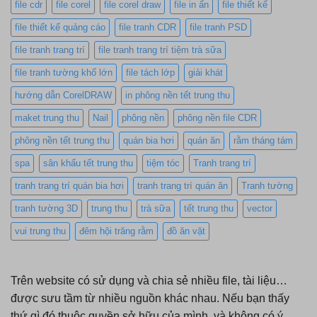
file cdr
file corel
file corel draw
file in ấn
file thiết kế
file thiết kế quảng cáo
file tranh CDR
file tranh PSD
file tranh trang trí
file tranh trang trí tiệm trà sữa
file tranh tường khổ lớn
file tách lớp
giải khát
hướng dẫn CorelDRAW
in phông nền tết trung thu
maket trung thu
Nail
phông nền
phông nền file CDR
phông nền tết trung thu
quán bia hơi
quán ăn
rằm tháng tám
spa
sân khấu tết trung thu
tiệm tóc
Tranh trang trí
tranh trang trí quán bia hơi
tranh trang trí quán ăn
Tranh tường
tranh tường 3D
trung thu
trà sữa
tết trung thu
vector
vui trung thu
đêm hội trăng rằm
đồ ăn vặt
Trên website có sử dụng và chia sẻ nhiều file, tài liệu…
được sưu tầm từ nhiều nguồn khác nhau. Nếu bạn thấy
thứ gì đó thuộc quyền sở hữu của mình và không có ý