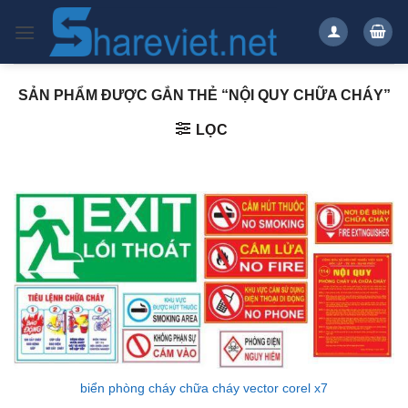
Bỏ
qua
nội
dung
SẢN PHẨM ĐƯỢC GẮN THẺ “NỘI QUY CHỮA CHÁY”
LỌC
biển phòng cháy chữa cháy vector corel x7