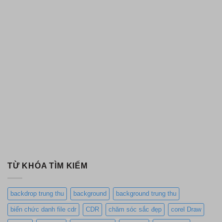
TỪ KHÓA TÌM KIẾM
backdrop trung thu
background
background trung thu
biển chức danh file cdr
CDR
chăm sóc sắc đẹp
corel Draw