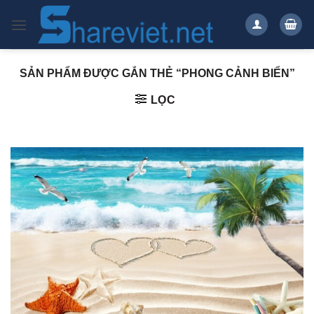
Bỏ
qua
nội
dung
SẢN PHẨM ĐƯỢC GẮN THẺ “PHONG CẢNH BIỂN”
LỌC