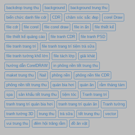
backdrop trung thu
background
background trung thu
biển chức danh file cdr
CDR
chăm sóc sắc đẹp
corel Draw
file cdr
file corel
file corel draw
file in ấn
file thiết kế
file thiết kế quảng cáo
file tranh CDR
file tranh PSD
file tranh trang trí
file tranh trang trí tiệm trà sữa
file tranh tường khổ lớn
file tách lớp
giải khát
hướng dẫn CorelDRAW
in phông nền tết trung thu
maket trung thu
Nail
phông nền
phông nền file CDR
phông nền tết trung thu
quán bia hơi
quán ăn
rằm tháng tám
spa
sân khấu tết trung thu
tiệm tóc
Tranh trang trí
tranh trang trí quán bia hơi
tranh trang trí quán ăn
Tranh tường
tranh tường 3D
trung thu
trà sữa
tết trung thu
vector
vui trung thu
đêm hội trăng rằm
đồ ăn vặt