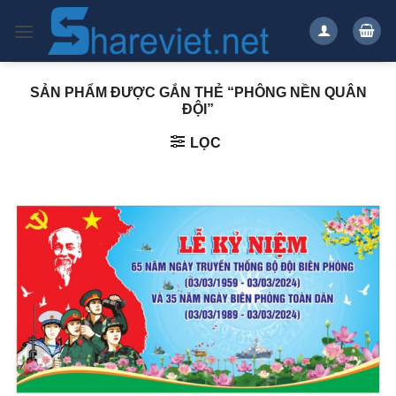
Bỏ
qua
nội
dung
SẢN PHẨM ĐƯỢC GẮN THẺ “PHÔNG NỀN QUÂN
ĐỘI”
LỌC