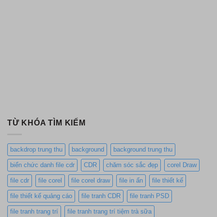
TỪ KHÓA TÌM KIẾM
backdrop trung thu
background
background trung thu
biển chức danh file cdr
CDR
chăm sóc sắc đẹp
corel Draw
file cdr
file corel
file corel draw
file in ấn
file thiết kế
file thiết kế quảng cáo
file tranh CDR
file tranh PSD
file tranh trang trí
file tranh trang trí tiệm trà sữa