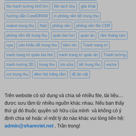
file tranh tường khổ lớn
file tách lớp
giải khát
hướng dẫn CorelDRAW
in phông nền tết trung thu
maket trung thu
Nail
phông nền
phông nền file CDR
phông nền tết trung thu
quán bia hơi
quán ăn
rằm tháng tám
spa
sân khấu tết trung thu
tiệm tóc
Tranh trang trí
tranh trang trí quán bia hơi
tranh trang trí quán ăn
Tranh tường
tranh tường 3D
trung thu
trà sữa
tết trung thu
vector
vui trung thu
đêm hội trăng rằm
đồ ăn vặt
Trên website có sử dụng và chia sẻ nhiều file, tài liệu…
được sưu tầm từ nhiều nguồn khác nhau. Nếu bạn thấy
thứ gì đó thuộc quyền sở hữu của mình và không có ý
định chia sẻ hoặc vì một lý do nào khác vui lòng liên hệ:
admin@shareviet.net
. Trân trọng!