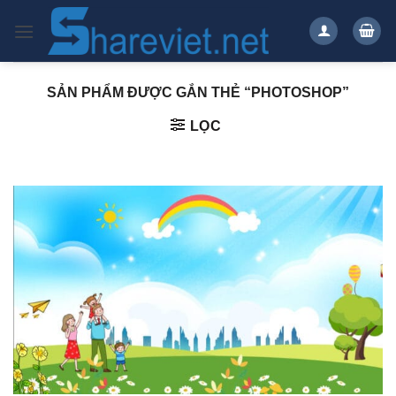
Bỏ
qua
nội
dung
SẢN PHẨM ĐƯỢC GẮN THẺ “PHOTOSHOP”
LỌC