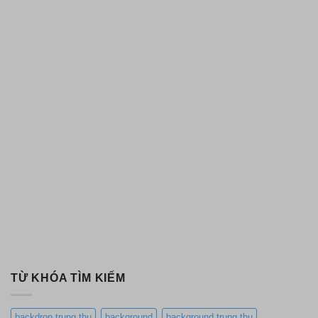
TỪ KHÓA TÌM KIẾM
backdrop trung thu
background
background trung thu