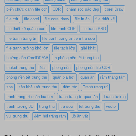
biển chức danh file cdr
CDR
chăm sóc sắc đẹp
corel Draw
file cdr
file corel
file corel draw
file in ấn
file thiết kế
file thiết kế quảng cáo
file tranh CDR
file tranh PSD
file tranh trang trí
file tranh trang trí tiệm trà sữa
file tranh tường khổ lớn
file tách lớp
giải khát
hướng dẫn CorelDRAW
in phông nền tết trung thu
maket trung thu
Nail
phông nền
phông nền file CDR
phông nền tết trung thu
quán bia hơi
quán ăn
rằm tháng tám
spa
sân khấu tết trung thu
tiệm tóc
Tranh trang trí
tranh trang trí quán bia hơi
tranh trang trí quán ăn
Tranh tường
tranh tường 3D
trung thu
trà sữa
tết trung thu
vector
vui trung thu
đêm hội trăng rằm
đồ ăn vặt