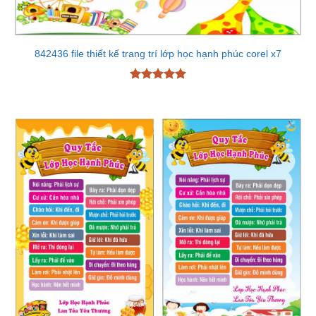
842436 file thiết kế trang trí lớp học hạnh phúc corel x7
Được xếp
hạng
5
5
sao