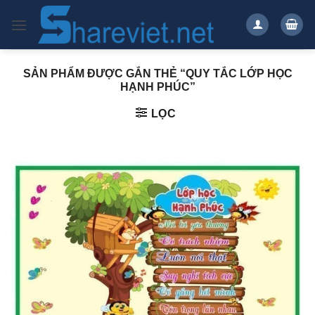
Bỏ
qua
nội
dung
SẢN PHẨM ĐƯỢC GẮN THẺ “QUY TẮC LỚP HỌC
HẠNH PHÚC”
LỌC