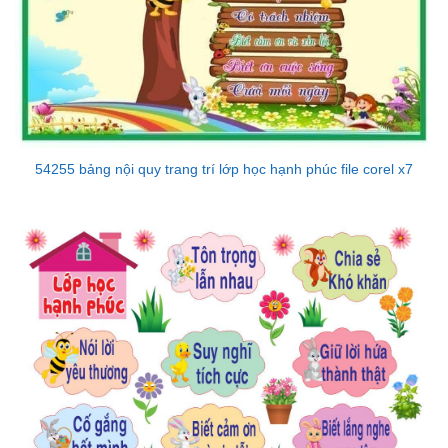
54255 bảng nội quy trang trí lớp học hạnh phúc file corel x7