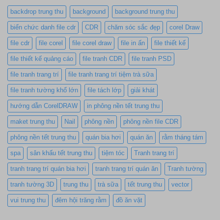
backdrop trung thu
background
background trung thu
biển chức danh file cdr
CDR
chăm sóc sắc đẹp
corel Draw
file cdr
file corel
file corel draw
file in ấn
file thiết kế
file thiết kế quảng cáo
file tranh CDR
file tranh PSD
file tranh trang trí
file tranh trang trí tiệm trà sữa
file tranh tường khổ lớn
file tách lớp
giải khát
hướng dẫn CorelDRAW
in phông nền tết trung thu
maket trung thu
Nail
phông nền
phông nền file CDR
phông nền tết trung thu
quán bia hơi
quán ăn
rằm tháng tám
spa
sân khấu tết trung thu
tiệm tóc
Tranh trang trí
tranh trang trí quán bia hơi
tranh trang trí quán ăn
Tranh tường
tranh tường 3D
trung thu
trà sữa
tết trung thu
vector
vui trung thu
đêm hội trăng rằm
đồ ăn vặt