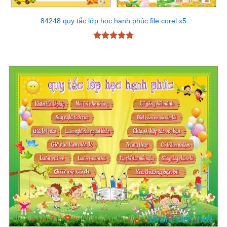
84248 quy tắc lớp học hạnh phúc file corel x5
Được xếp
hạng
4.8
5
sao