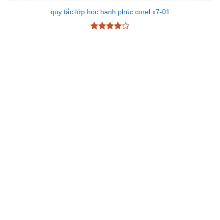
quy tắc lớp học hạnh phúc corel x7-01
Được
xếp hạng
4
5 sao