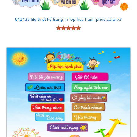
842433 file thiết kế trang trí lớp học hạnh phúc corel x7
Được xếp
hạng
5
5
sao