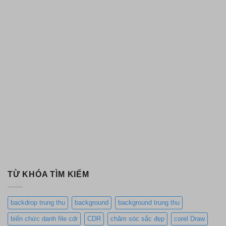
TỪ KHÓA TÌM KIẾM
backdrop trung thu
background
background trung thu
biển chức danh file cdr
CDR
chăm sóc sắc đẹp
corel Draw