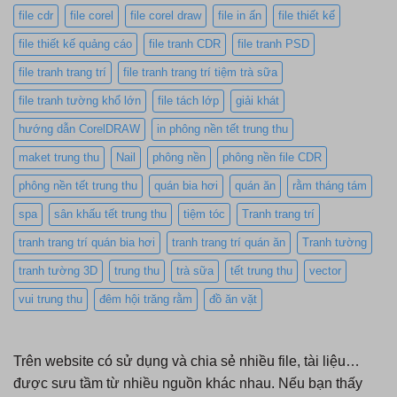
file cdr
file corel
file corel draw
file in ấn
file thiết kế
file thiết kế quảng cáo
file tranh CDR
file tranh PSD
file tranh trang trí
file tranh trang trí tiệm trà sữa
file tranh tường khổ lớn
file tách lớp
giải khát
hướng dẫn CorelDRAW
in phông nền tết trung thu
maket trung thu
Nail
phông nền
phông nền file CDR
phông nền tết trung thu
quán bia hơi
quán ăn
rằm tháng tám
spa
sân khấu tết trung thu
tiệm tóc
Tranh trang trí
tranh trang trí quán bia hơi
tranh trang trí quán ăn
Tranh tường
tranh tường 3D
trung thu
trà sữa
tết trung thu
vector
vui trung thu
đêm hội trăng rằm
đồ ăn vặt
Trên website có sử dụng và chia sẻ nhiều file, tài liệu…
được sưu tầm từ nhiều nguồn khác nhau. Nếu bạn thấy