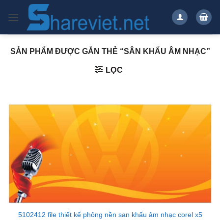
Bỏ
qua
nội
dung
SẢN PHẨM ĐƯỢC GẮN THẺ “SÂN KHẤU ÂM NHẠC”
LỌC
5102412 file thiết kế phông nền san khấu âm nhạc corel x5