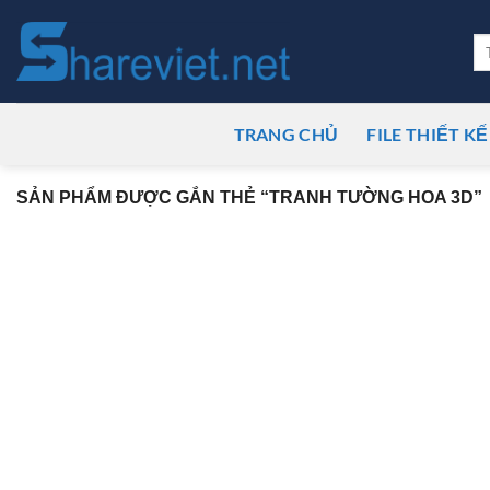
Bỏ
qua
Tì
ki
nội
dung
TRANG CHỦ
FILE THIẾT KẾ
SẢN PHẨM ĐƯỢC GẮN THẺ “TRANH TƯỜNG HOA 3D”