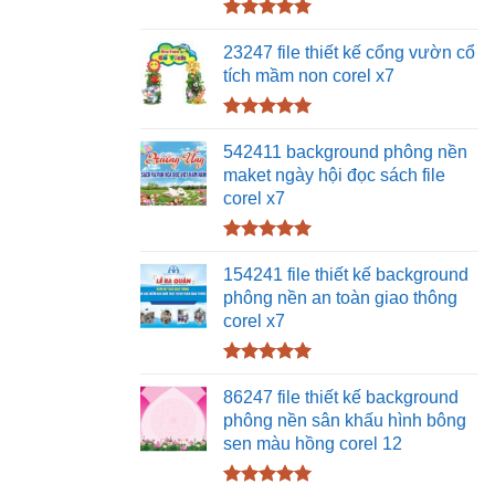
Được xếp
hạng
5.00
23247 file thiết kế cổng vườn cổ
5 sao
tích mầm non corel x7
Được xếp
hạng
5.00
542411 background phông nền
5 sao
maket ngày hội đọc sách file
corel x7
Được xếp
hạng
5.00
154241 file thiết kế background
5 sao
phông nền an toàn giao thông
corel x7
Được xếp
hạng
5.00
86247 file thiết kế background
5 sao
phông nền sân khấu hình bông
sen màu hồng corel 12