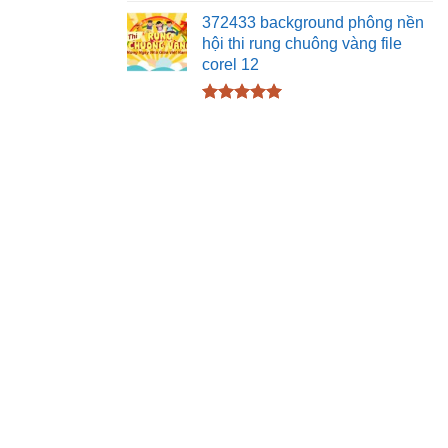
Được xếp
hạng
5.00
372433 background phông nền
5 sao
hội thi rung chuông vàng file
corel 12
Được xếp
hạng
5.00
5 sao