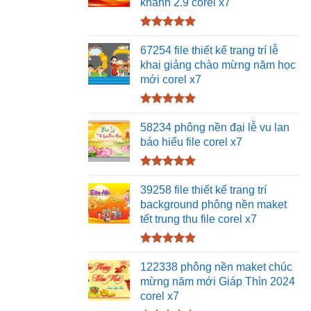
khánh 2.9 corel x7
Được xếp
hạng
5.00
67254 file thiết kế trang trí lễ
5 sao
khai giảng chào mừng năm học
mới corel x7
Được xếp
hạng
5.00
58234 phông nền đại lễ vu lan
5 sao
báo hiếu file corel x7
Được xếp
hạng
5.00
39258 file thiết kế trang trí
5 sao
background phông nền maket
tết trung thu file corel x7
Được xếp
hạng
5.00
122338 phông nền maket chúc
5 sao
mừng năm mới Giáp Thìn 2024
corel x7