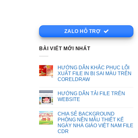
ZALO HỖ TRỢ
BÀI VIẾT MỚI NHẤT
HƯỚNG DẪN KHẮC PHỤC LỖI
XUẤT FILE IN BỊ SAI MÀU TRÊN
CORELDRAW
Không
có
HƯỚNG DẪN TẢI FILE TRÊN
bình
luận
WEBSITE
ở
HƯỚNG
Không
DẪN
có
CHIA SẺ BACKGROUND
KHẮC
bình
PHỤC
luận
PHÔNG NỀN MẪU THIẾT KẾ
LỖI
ở
NGÀY NHÀ GIÁO VIỆT NAM FILE
XUẤT
HƯỚNG
FILE
DẪN
CDR
IN
TẢI