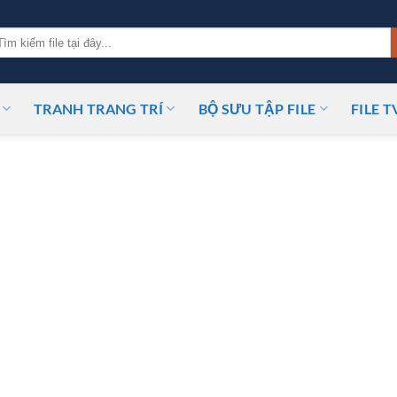
m
ếm:
TRANH TRANG TRÍ
BỘ SƯU TẬP FILE
FILE T