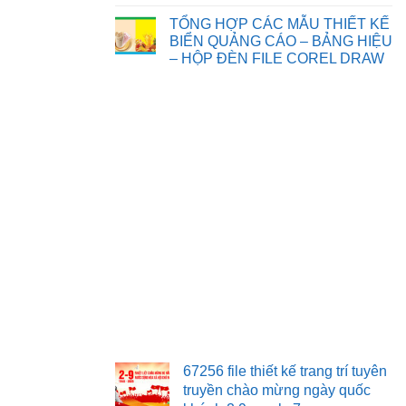
Chia
Không
sẻ
có
TỔNG HỢP CÁC MẪU THIẾT KẾ
một
bình
số
luận
BIỂN QUẢNG CÁO – BẢNG HIỆU
background
ở
– HỘP ĐÈN FILE COREL DRAW
phông
TỔNG
nền,
HỢP
Không
đèn
CÁC
có
ông
MẪU
bình
sao
THIẾT
luận
tết
KẾ
ở
trung
TRANH
TỔNG
thu
TƯỜNG
HỢP
file
3D
CÁC
corel
TRANG
MẪU
TRÍ
THIẾT
KẾ
BIỂN
QUẢNG
CÁO
–
BẢNG
HIỆU
–
HỘP
ĐÈN
FILE
COREL
DRAW
67256 file thiết kế trang trí tuyên
truyền chào mừng ngày quốc