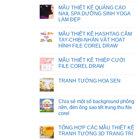
BỊ
FILE
Không
SAI
TRÊN
có
MẪU THIẾT KẾ QUẢNG CÁO
MÀU
WEBSITE
bình
TRÊN
luận
NAIL SPA DƯỠNG SINH YOGA
CORELDRAW
ở
LÀM ĐẸP
CHIA
SẺ
Không
BACKGROUND
có
PHÔNG
MẪU THIẾT KẾ HASHTAG CẦM
bình
NỀN
luận
TAY-CHIBI-NHÂN VẬT HOẠT
MẪU
ở
THIẾT
HÌNH FILE COREL DRAW
MẪU
KẾ
THIẾT
Không
NGÀY
KẾ
có
NHÀ
QUẢNG
MẪU THIẾT KẾ THIỆP CƯỚI
bình
GIÁO
CÁO
luận
VIỆT
FILE COREL DRAW
NAIL
ở
NAM
SPA
MẪU
Không
FILE
DƯỠNG
THIẾT
có
CDR
SINH
TRANH TƯỜNG HOA SEN
KẾ
bình
YOGA
HASHTAG
luận
LÀM
Không
CẦM
ở
ĐẸP
có
TAY-
MẪU
bình
CHIBI-
THIẾT
luận
Chia sẻ một số background phông
NHÂN
KẾ
ở
VẬT
THIỆP
nền, đèn ông sao tết trung thu file
TRANH
HOẠT
CƯỚI
TƯỜNG
corel
HÌNH
FILE
HOA
FILE
COREL
SEN
Không
COREL
DRAW
có
DRAW
TỔNG HỢP CÁC MẪU THIẾT KẾ
bình
luận
TRANH TƯỜNG 3D TRANG TRÍ
ở