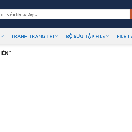
m
ếm:
TRANH TRANG TRÍ
BỘ SƯU TẬP FILE
FILE T
IÊN”