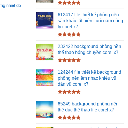
ng nhiệt đới
Được xếp
hạng
5.00
612417 file thiết kế phông nền
5 sao
sân khấu tất niên cuối năm công
ty corel x7
Được xếp
hạng
5.00
232422 background phông nền
5 sao
thể thao bóng chuyền corel x7
Được xếp
hạng
5.00
124244 file thiết kế background
5 sao
phông nền âm nhạc khiêu vũ
dân vũ corel x7
Được xếp
hạng
5.00
65249 background phông nền
5 sao
thể dục thể thao file corel x7
Được xếp