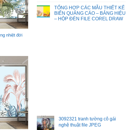
Chia
Không
sẻ
có
TỔNG HỢP CÁC MẪU THIẾT KẾ
một
bình
số
luận
BIỂN QUẢNG CÁO – BẢNG HIỆU
background
ở
– HỘP ĐÈN FILE COREL DRAW
phông
TỔNG
nền,
HỢP
Không
đèn
CÁC
có
ông
MẪU
bình
sao
THIẾT
ng nhiệt đới
luận
tết
KẾ
ở
trung
TRANH
TỔNG
thu
TƯỜNG
HỢP
file
3D
CÁC
corel
TRANG
MẪU
TRÍ
THIẾT
KẾ
BIỂN
QUẢNG
CÁO
–
BẢNG
HIỆU
–
HỘP
ĐÈN
FILE
COREL
DRAW
3092321 tranh tường cô gái
nghệ thuật file JPEG