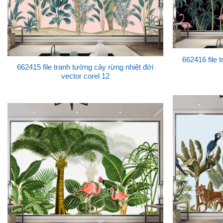
662416 file 
662415 file tranh tường cây rừng nhiệt đới
vector corel 12