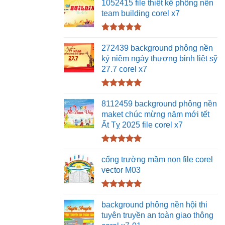
hạng
5.00
1052415 file thiết kế phông nền
5 sao
team building corel x7
Được xếp
hạng
5.00
272439 background phông nền
5 sao
kỷ niệm ngày thương binh liệt sỹ
27.7 corel x7
Được xếp
hạng
5.00
8112459 background phông nền
5 sao
maket chúc mừng năm mới tết
Ất Tỵ 2025 file corel x7
Được xếp
hạng
5.00
cổng trường mầm non file corel
5 sao
vector M03
Được xếp
hạng
5.00
background phông nền hội thi
5 sao
tuyên truyền an toàn giao thông