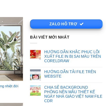
ZALO HỖ TRỢ
BÀI VIẾT MỚI NHẤT
HƯỚNG DẪN KHẮC PHỤC LỖI
XUẤT FILE IN BỊ SAI MÀU TRÊN
CORELDRAW
Không
có
HƯỚNG DẪN TẢI FILE TRÊN
bình
luận
WEBSITE
ở
HƯỚNG
Không
DẪN
có
ng nhiệt đới
CHIA SẺ BACKGROUND
KHẮC
bình
PHỤC
luận
PHÔNG NỀN MẪU THIẾT KẾ
LỖI
ở
NGÀY NHÀ GIÁO VIỆT NAM FILE
XUẤT
HƯỚNG
FILE
DẪN
CDR
IN
TẢI