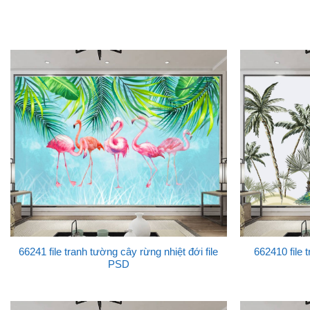
66241 file tranh tường cây rừng nhiệt đới file
662410 file 
PSD