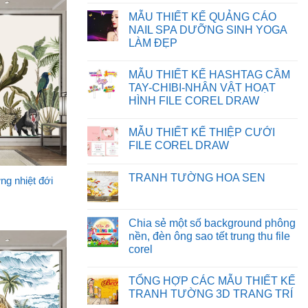
BỊ
FILE
Không
SAI
TRÊN
có
MẪU THIẾT KẾ QUẢNG CÁO
MÀU
WEBSITE
bình
TRÊN
luận
NAIL SPA DƯỠNG SINH YOGA
CORELDRAW
ở
LÀM ĐẸP
CHIA
SẺ
Không
BACKGROUND
có
PHÔNG
MẪU THIẾT KẾ HASHTAG CẦM
bình
NỀN
luận
TAY-CHIBI-NHÂN VẬT HOẠT
MẪU
ở
THIẾT
HÌNH FILE COREL DRAW
MẪU
KẾ
THIẾT
Không
NGÀY
KẾ
có
NHÀ
QUẢNG
MẪU THIẾT KẾ THIỆP CƯỚI
bình
GIÁO
CÁO
luận
VIỆT
FILE COREL DRAW
NAIL
ở
NAM
SPA
MẪU
Không
FILE
DƯỠNG
THIẾT
có
CDR
SINH
TRANH TƯỜNG HOA SEN
KẾ
bình
ng nhiệt đới
YOGA
HASHTAG
luận
LÀM
Không
CẦM
ở
ĐẸP
có
TAY-
MẪU
bình
CHIBI-
THIẾT
luận
Chia sẻ một số background phông
NHÂN
KẾ
ở
VẬT
THIỆP
nền, đèn ông sao tết trung thu file
TRANH
HOẠT
CƯỚI
TƯỜNG
corel
HÌNH
FILE
HOA
FILE
COREL
SEN
Không
COREL
DRAW
có
DRAW
TỔNG HỢP CÁC MẪU THIẾT KẾ
bình
luận
TRANH TƯỜNG 3D TRANG TRÍ
ở