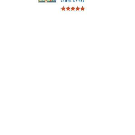
corel x7-01
Được xếp
hạng
5.00
5 sao