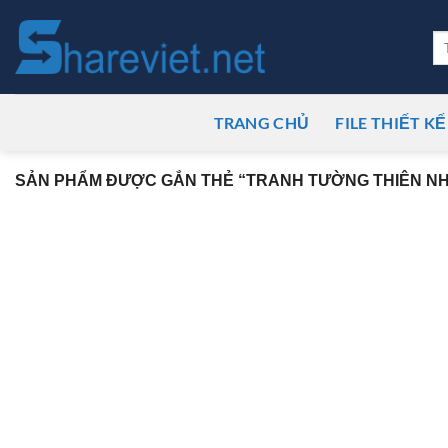
Bỏ
qua
Tì
ki
nội
dung
TRANG CHỦ
FILE THIẾT KẾ
SẢN PHẨM ĐƯỢC GẮN THẺ “TRANH TƯỜNG THIÊN NH