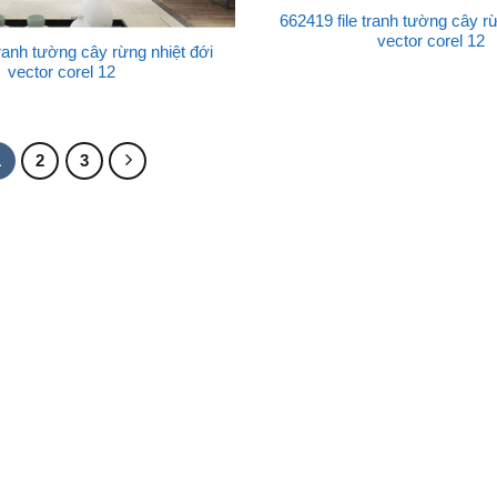
662419 file tranh tường cây rừ
vector corel 12
tranh tường cây rừng nhiệt đới
vector corel 12
1
2
3