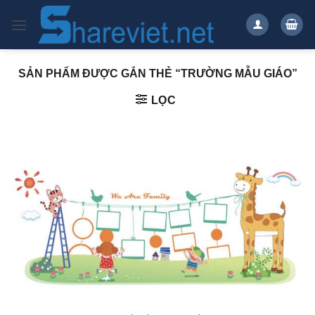
Bỏ
qua
nội
dung
SẢN PHẨM ĐƯỢC GẮN THẺ “TRƯỜNG MẪU GIÁO”
LỌC