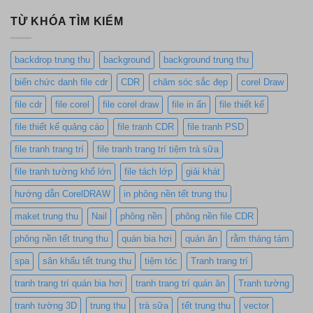
TỪ KHÓA TÌM KIẾM
backdrop trung thu
background
background trung thu
biển chức danh file cdr
CDR
chăm sóc sắc đẹp
corel Draw
file cdr
file corel
file corel draw
file in ấn
file thiết kế
file thiết kế quảng cáo
file tranh CDR
file tranh PSD
file tranh trang trí
file tranh trang trí tiệm trà sữa
file tranh tường khổ lớn
file tách lớp
giải khát
hướng dẫn CorelDRAW
in phông nền tết trung thu
maket trung thu
Nail
phông nền
phông nền file CDR
phông nền tết trung thu
quán bia hơi
quán ăn
rằm tháng tám
spa
sân khấu tết trung thu
tiệm tóc
Tranh trang trí
tranh trang trí quán bia hơi
tranh trang trí quán ăn
Tranh tường
tranh tường 3D
trung thu
trà sữa
tết trung thu
vector