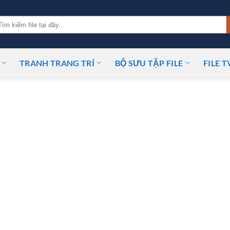
m
ếm:
TRANH TRANG TRÍ
BỘ SƯU TẬP FILE
FILE T