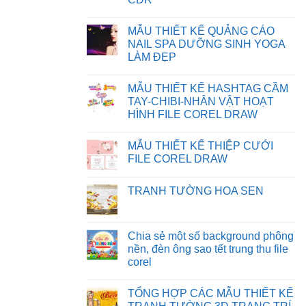
IN
TẢI
BỊ
FILE
Không
SAI
TRÊN
có
MẪU THIẾT KẾ QUẢNG CÁO
MÀU
WEBSITE
bình
TRÊN
luận
NAIL SPA DƯỠNG SINH YOGA
CORELDRAW
ở
LÀM ĐẸP
CHIA
SẺ
Không
BACKGROUND
có
PHÔNG
MẪU THIẾT KẾ HASHTAG CẦM
bình
NỀN
luận
TAY-CHIBI-NHÂN VẬT HOẠT
MẪU
ở
THIẾT
HÌNH FILE COREL DRAW
MẪU
KẾ
THIẾT
Không
NGÀY
KẾ
có
NHÀ
QUẢNG
MẪU THIẾT KẾ THIỆP CƯỚI
bình
GIÁO
CÁO
luận
VIỆT
FILE COREL DRAW
NAIL
ở
NAM
SPA
MẪU
Không
FILE
DƯỠNG
THIẾT
có
CDR
SINH
TRANH TƯỜNG HOA SEN
KẾ
bình
YOGA
HASHTAG
luận
LÀM
Không
CẦM
ở
ĐẸP
có
TAY-
MẪU
bình
CHIBI-
THIẾT
luận
Chia sẻ một số background phông
NHÂN
KẾ
ở
VẬT
THIỆP
nền, đèn ông sao tết trung thu file
TRANH
HOẠT
CƯỚI
TƯỜNG
corel
HÌNH
FILE
HOA
FILE
COREL
SEN
Không
COREL
DRAW
có
DRAW
TỔNG HỢP CÁC MẪU THIẾT KẾ
bình
luận