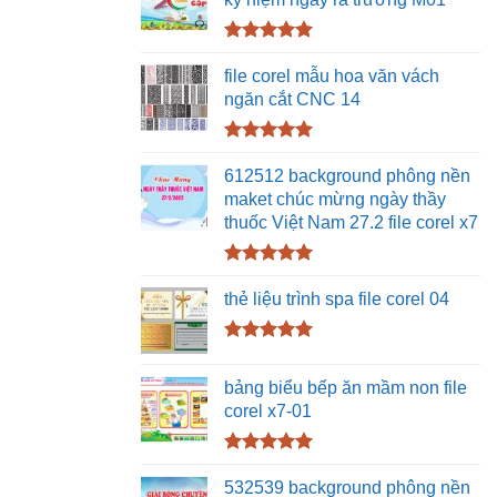
Được xếp
hạng
5.00
file corel mẫu hoa văn vách
5 sao
ngăn cắt CNC 14
Được xếp
hạng
5.00
612512 background phông nền
5 sao
maket chúc mừng ngày thầy
thuốc Việt Nam 27.2 file corel x7
Được xếp
hạng
5.00
thẻ liệu trình spa file corel 04
5 sao
Được xếp
hạng
5.00
bảng biểu bếp ăn mầm non file
5 sao
corel x7-01
Được xếp
hạng
5.00
532539 background phông nền