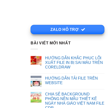
ZALO HỖ TRỢ
BÀI VIẾT MỚI NHẤT
HƯỚNG DẪN KHẮC PHỤC LỖI
XUẤT FILE IN BỊ SAI MÀU TRÊN
CORELDRAW
Không
có
HƯỚNG DẪN TẢI FILE TRÊN
bình
luận
WEBSITE
ở
HƯỚNG
Không
DẪN
có
CHIA SẺ BACKGROUND
KHẮC
bình
PHỤC
luận
PHÔNG NỀN MẪU THIẾT KẾ
LỖI
ở
NGÀY NHÀ GIÁO VIỆT NAM FILE
XUẤT
HƯỚNG
FILE
DẪN
CDR