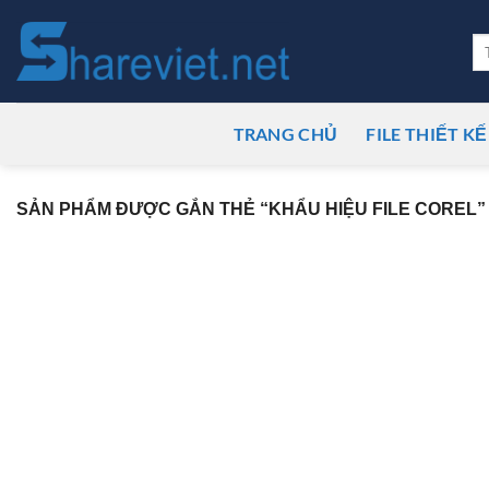
Bỏ
qua
Tì
ki
nội
dung
TRANG CHỦ
FILE THIẾT KẾ
SẢN PHẨM ĐƯỢC GẮN THẺ “KHẨU HIỆU FILE COREL”