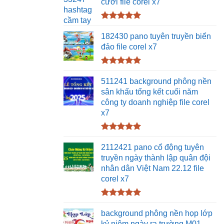
cưới file corel x7
Được xếp
hạng
5.00
182430 pano tuyên truyền biển
5 sao
đảo file corel x7
Được xếp
hạng
5.00
511241 background phông nền
5 sao
sân khấu tổng kết cuối năm
công ty doanh nghiệp file corel
x7
Được xếp
hạng
5.00
2112421 pano cổ động tuyên
5 sao
truyền ngày thành lập quân đội
nhân dân Việt Nam 22.12 file
corel x7
Được xếp
hạng
5.00
background phông nền họp lớp
5 sao
kỷ niệm ngày ra trường M01