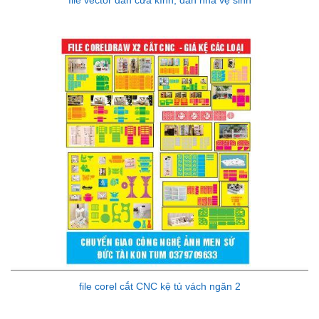
file vector dán cửa kính, dán nhà vệ sinh
file corel cắt CNC kệ tủ vách ngăn 2