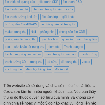
file thiết kế quảng cáo
file tranh CDR
file tranh PSD
file tranh trang trí
file tranh trang trí tiệm trà sữa
file tranh tường khổ lớn
file tách lớp
giải khát
hướng dẫn CorelDRAW
in phông nền tết trung thu
maket trung thu
Nail
phông nền
phông nền file CDR
phông nền tết trung thu
quán bia hơi
quán ăn
rằm tháng tám
spa
sân khấu tết trung thu
tiệm tóc
Tranh trang trí
tranh trang trí quán bia hơi
tranh trang trí quán ăn
Tranh tường
tranh tường 3D
trung thu
trà sữa
tết trung thu
vector
vui trung thu
đêm hội trăng rằm
đồ ăn vặt
Trên website có sử dụng và chia sẻ nhiều file, tài liệu…
được sưu tầm từ nhiều nguồn khác nhau. Nếu bạn thấy
thứ gì đó thuộc quyền sở hữu của mình và không có ý
định chia sẻ hoặc vì một lý do nào khác vui lòng liên hệ: