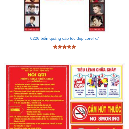
6226 biển quảng cáo tóc đẹp corel x7
Được xếp
hạng
5
5
sao