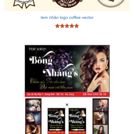
tem nhãn logo coffee vector
Được xếp
hạng
5
5
sao