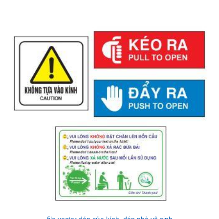
Được xếp
hạng
5
5
sao