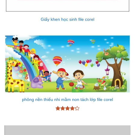
Giấy khen học sinh file corel
phông nền thiếu nhi mầm non tách lớp file corel
Được xếp
hạng
4.25
5 sao