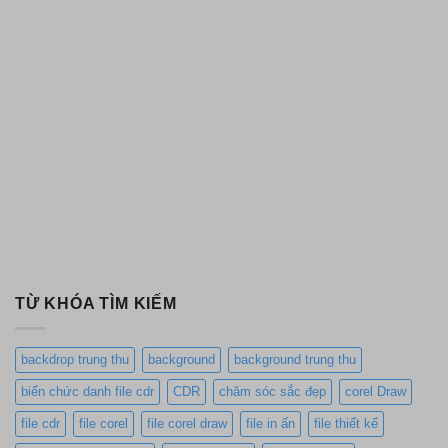
TỪ KHÓA TÌM KIẾM
backdrop trung thu
background
background trung thu
biển chức danh file cdr
CDR
chăm sóc sắc đẹp
corel Draw
file cdr
file corel
file corel draw
file in ấn
file thiết kế