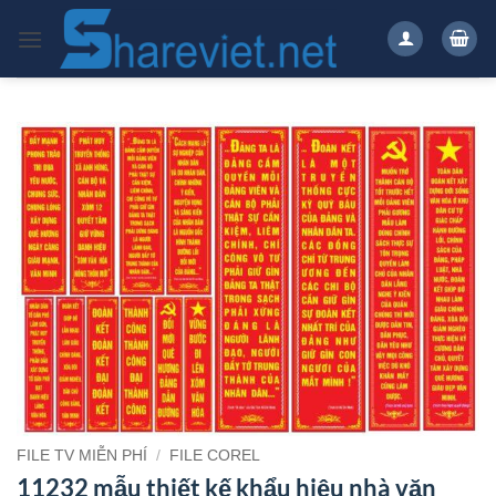
Bỏ
qua
nội
dung
FILE TV MIỄN PHÍ
/
FILE COREL
11232 mẫu thiết kế khẩu hiệu nhà văn