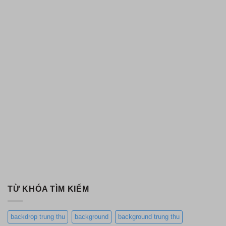
TỪ KHÓA TÌM KIẾM
backdrop trung thu
background
background trung thu