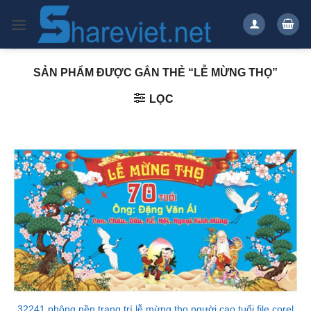
Bỏ
qua
nội
dung
SẢN PHẨM ĐƯỢC GẮN THẺ “LỄ MỪNG THỌ”
LỌC
32241 phông nền trang trí lễ mừng thọ người cao tuổi file corel