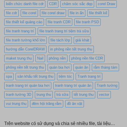
biển chức danh file cdr
CDR
chăm sóc sắc đẹp
corel Draw
file cdr
file corel
file corel draw
file in ấn
file thiết kế
file thiết kế quảng cáo
file tranh CDR
file tranh PSD
file tranh trang trí
file tranh trang trí tiệm trà sữa
file tranh tường khổ lớn
file tách lớp
giải khát
hướng dẫn CorelDRAW
in phông nền tết trung thu
maket trung thu
Nail
phông nền
phông nền file CDR
phông nền tết trung thu
quán bia hơi
quán ăn
rằm tháng tám
spa
sân khấu tết trung thu
tiệm tóc
Tranh trang trí
tranh trang trí quán bia hơi
tranh trang trí quán ăn
Tranh tường
tranh tường 3D
trung thu
trà sữa
tết trung thu
vector
vui trung thu
đêm hội trăng rằm
đồ ăn vặt
Trên website có sử dụng và chia sẻ nhiều file, tài liệu…