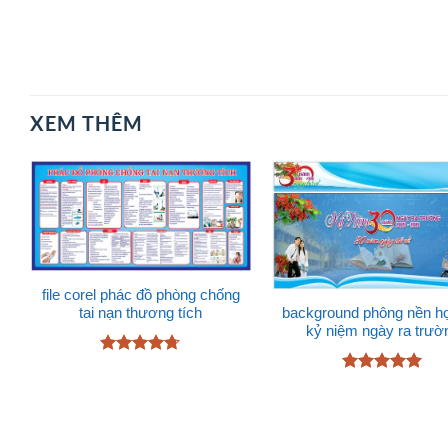
XEM THÊM
file corel phác đồ phòng chống
background phông nền họ
tai nạn thương tích
kỷ niệm ngày ra trườ
Được xếp
hạng
4.67
Được xếp
5 sao
hạng
5
5
sao