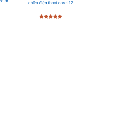
ector
chữa điện thoại corel 12
Được xếp
hạng
5
5
sao
Được xếp
hạng
5
5
sao