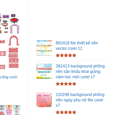
862418 file thiết kế nền
vector corel 12
Được xếp
hạng
5.00
382413 background phông
5 sao
nền sân khấu khai giảng
năm học mới corel x7
i cổng cưới
Được xếp
hạng
5.00
110248 background phông
5 sao
nền ngày phụ nữ file corel
x7