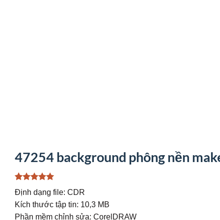
47254 background phông nền maket 
5
1
trên 5
Định dạng file: CDR
dựa trên
đánh giá
Kích thước tập tin: 10,3 MB
Phần mềm chỉnh sửa: CorelDRAW