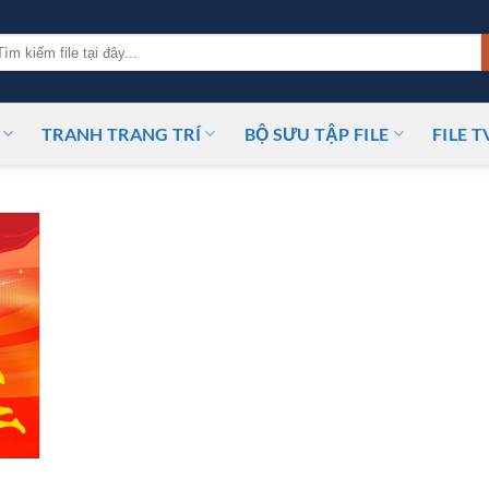
m
ếm:
TRANH TRANG TRÍ
BỘ SƯU TẬP FILE
FILE T
T