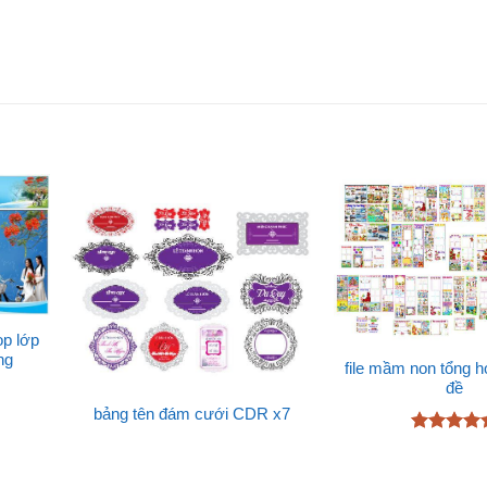
p lớp
ng
file mầm non tổng 
đề
bảng tên đám cưới CDR x7
Được xếp
hạng
4.6
5 sao