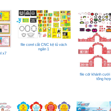
file corel cắt CNC kệ tủ vách
ngăn 1
l x7
file cdr khánh cướ
tổng hợp