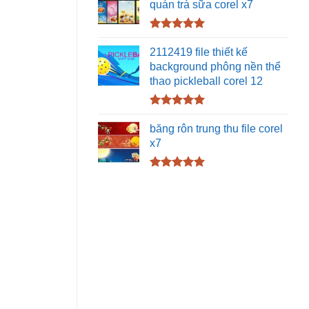
quán trà sữa corel x7
Được xếp
hạng
5.00
2112419 file thiết kế
5 sao
background phông nền thể
thao pickleball corel 12
Được xếp
hạng
5.00
băng rôn trung thu file corel
5 sao
x7
Được xếp
hạng
5.00
5 sao