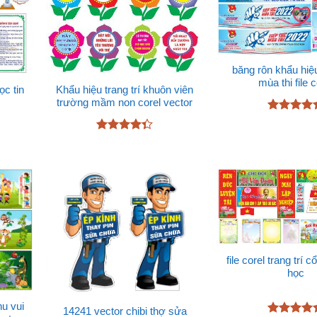
băng rôn khẩu hiệ
mùa thi file c
ọc tin
Khẩu hiệu trang trí khuôn viên
trường mầm non corel vector
Được xếp
hạng
5
5
Được xếp
sao
hạng
4.33
5 sao
file corel trang trí c
học
u vui
14241 vector chibi thợ sửa