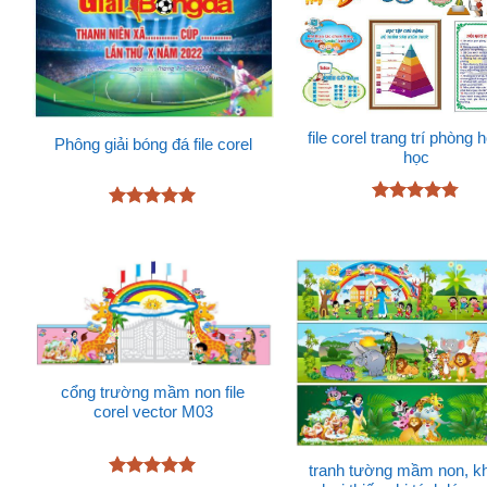
file corel trang trí phòng h
Phông giải bóng đá file corel
học
Được xếp
Được xếp
hạng
4.72
hạng
5
5
5 sao
sao
cổng trường mầm non file
corel vector M03
tranh tường mầm non, kh