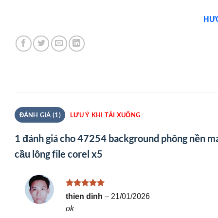
HƯỚ
ĐÁNH GIÁ (1)
LƯU Ý KHI TẢI XUỐNG
1 đánh giá cho
47254 background phông nền ma
cầu lông file corel x5
Được xếp
thien dinh
–
21/01/2026
hạng
5
5
ok
sao