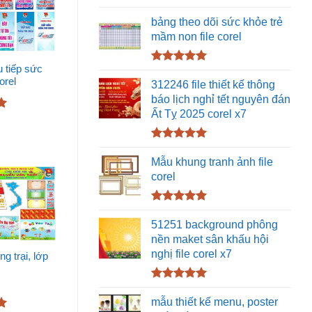
Được xếp
hạng
5.00
bảng theo dõi sức khỏe trẻ
5 sao
mầm non file corel
u tiếp sức
Được xếp
orel
hạng
5.00
312246 file thiết kế thông
5 sao
báo lịch nghỉ tết nguyên đán
Ất Tỵ 2025 corel x7
Được xếp
hạng
5.00
Mẫu khung tranh ảnh file
5 sao
corel
Được xếp
hạng
5.00
51251 background phông
5 sao
nền maket sân khấu hội
nghị file corel x7
ổng trại, lớp
Được xếp
hạng
5.00
mẫu thiết kế menu, poster
5 sao