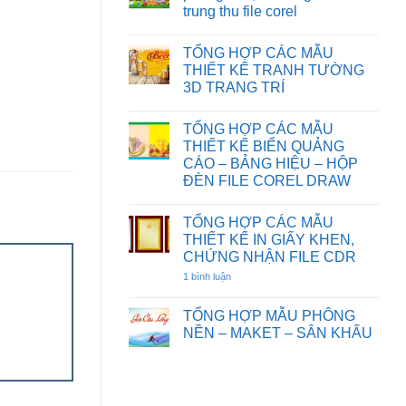
HOẠT
CƯỚI
TƯỜNG
trung thu file corel
HÌNH
FILE
HOA
FILE
COREL
SEN
Không
COREL
DRAW
có
DRAW
TỔNG HỢP CÁC MẪU
bình
luận
THIẾT KẾ TRANH TƯỜNG
ở
3D TRANG TRÍ
Chia
sẻ
Không
một
có
số
TỔNG HỢP CÁC MẪU
bình
background
luận
THIẾT KẾ BIỂN QUẢNG
phông
ở
nền,
CÁO – BẢNG HIỆU – HỘP
TỔNG
đèn
HỢP
ĐÈN FILE COREL DRAW
ông
CÁC
sao
Không
MẪU
tết
có
THIẾT
trung
TỔNG HỢP CÁC MẪU
bình
KẾ
thu
luận
TRANH
THIẾT KẾ IN GIẤY KHEN,
file
ở
TƯỜNG
CHỨNG NHẬN FILE CDR
corel
TỔNG
3D
HỢP
TRANG
1 bình luận
ở
CÁC
TRÍ
TỔNG
MẪU
HỢP
THIẾT
CÁC
TỔNG HỢP MẪU PHÔNG
KẾ
MẪU
BIỂN
NỀN – MAKET – SÂN KHẤU
THIẾT
QUẢNG
KẾ
Không
CÁO
IN
có
–
GIẤY
bình
BẢNG
KHEN,
luận
HIỆU
CHỨNG
ở
–