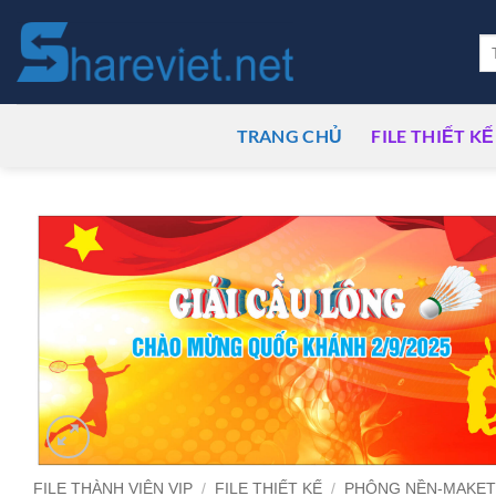
Bỏ
qua
Tì
ki
nội
dung
TRANG CHỦ
FILE THIẾT KẾ
FILE THÀNH VIÊN VIP
/
FILE THIẾT KẾ
/
PHÔNG NỀN-MAKE