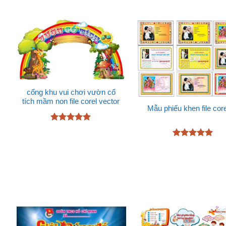
cổng khu vui chơi vườn cổ
tích mầm non file corel vector
Mẫu phiếu khen file core
Được xếp
hạng
5
5
Được xếp
sao
hạng
5
5
sao