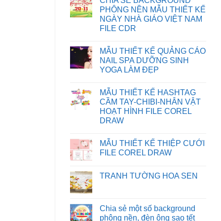
CHIA SẺ BACKGROUND
KHẮC
bình
PHỤC
luận
PHÔNG NỀN MẪU THIẾT KẾ
LỖI
ở
NGÀY NHÀ GIÁO VIỆT NAM
XUẤT
HƯỚNG
FILE
DẪN
FILE CDR
IN
TẢI
BỊ
FILE
Không
SAI
TRÊN
có
MẪU THIẾT KẾ QUẢNG CÁO
MÀU
WEBSITE
bình
TRÊN
luận
NAIL SPA DƯỠNG SINH
CORELDRAW
ở
YOGA LÀM ĐẸP
CHIA
SẺ
Không
BACKGROUND
có
PHÔNG
MẪU THIẾT KẾ HASHTAG
bình
NỀN
luận
CẦM TAY-CHIBI-NHÂN VẬT
MẪU
ở
THIẾT
HOẠT HÌNH FILE COREL
MẪU
KẾ
THIẾT
DRAW
NGÀY
KẾ
NHÀ
Không
QUẢNG
GIÁO
có
CÁO
VIỆT
MẪU THIẾT KẾ THIỆP CƯỚI
bình
NAIL
NAM
luận
SPA
FILE COREL DRAW
FILE
ở
DƯỠNG
CDR
MẪU
Không
SINH
THIẾT
có
YOGA
TRANH TƯỜNG HOA SEN
KẾ
bình
LÀM
HASHTAG
luận
ĐẸP
Không
CẦM
ở
có
TAY-
MẪU
bình
CHIBI-
THIẾT
luận
Chia sẻ một số background
NHÂN
KẾ
ở
VẬT
THIỆP
phông nền, đèn ông sao tết
TRANH