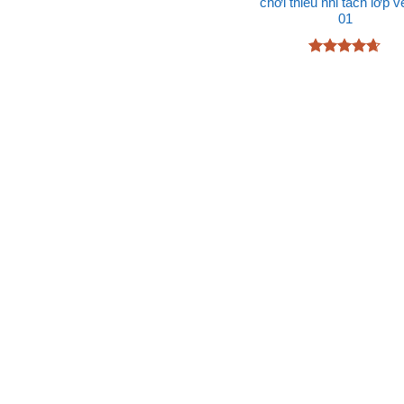
Được xếp
chơi thiếu nhi tách lớp v
hạng
5
5
01
sao
Được xếp
hạng
4.6
5 sao