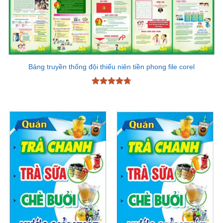
Bảng truyền thống đội thiếu niên tiền phong file corel
Được xếp
hạng
4.7
5
sao