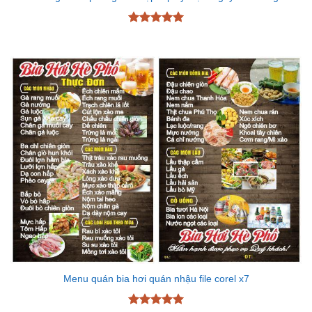
Được xếp
hạng
5
5
sao
Menu quán bia hơi quán nhậu file corel x7