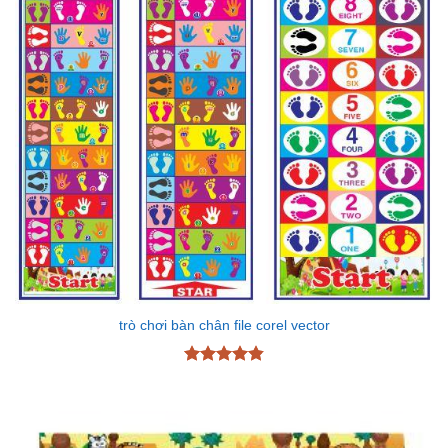
trò chơi bàn chân file corel vector
Được xếp
hạng
4.87
5 sao