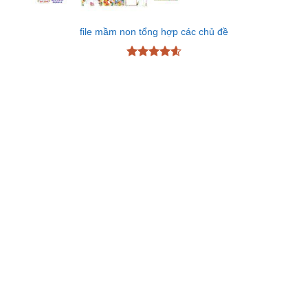
file mầm non tổng hợp các chủ đề
Được xếp
hạng
4.6
5 sao