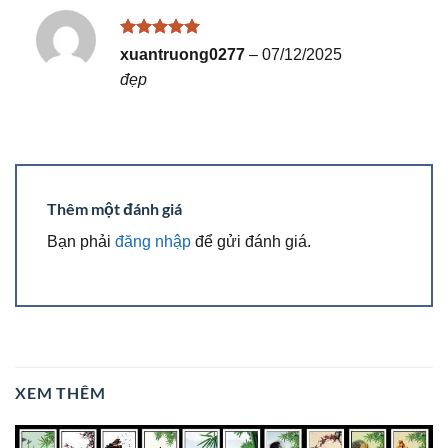
Được xếp
xuantruong0277
–
07/12/2025
hạng
5
5
đẹp
sao
Thêm một đánh giá
Bạn phải
đăng nhập
để gửi đánh giá.
XEM THÊM