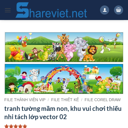
Bỏ
qua
nội
dung
FILE THÀNH VIÊN VIP
/
FILE THIẾT KẾ
/
FILE COREL DRAW
tranh tường mầm non, khu vui chơi thiếu
nhi tách lớp vector 02