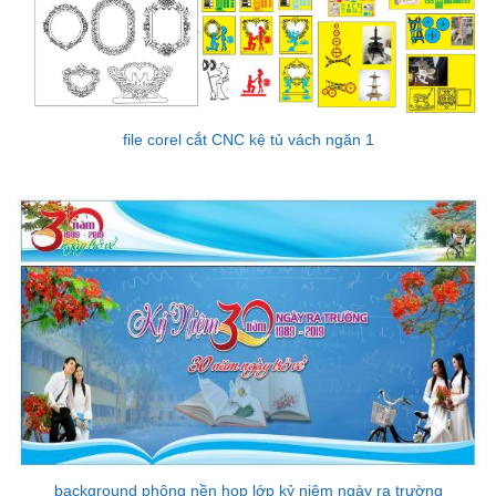
file corel cắt CNC kệ tủ vách ngăn 1
background phông nền họp lớp kỷ niệm ngày ra trường