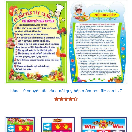
bảng 10 nguyên tắc vàng nội quy bếp mầm non file corel x7
Được xếp
hạng
4.43
5 sao