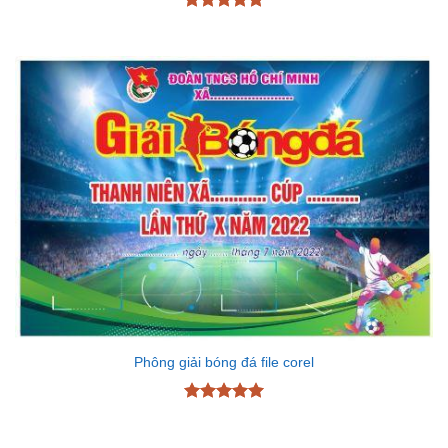
Được xếp
hạng
5
5
sao
Phông giải bóng đá file corel
Được xếp
hạng
5
5
sao