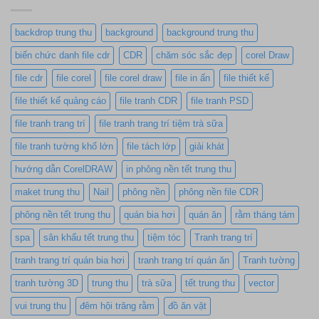
backdrop trung thu
background
background trung thu
biển chức danh file cdr
CDR
chăm sóc sắc đẹp
corel Draw
file cdr
file corel
file corel draw
file in ấn
file thiết kế
file thiết kế quảng cáo
file tranh CDR
file tranh PSD
file tranh trang trí
file tranh trang trí tiệm trà sữa
file tranh tường khổ lớn
file tách lớp
giải khát
hướng dẫn CorelDRAW
in phông nền tết trung thu
maket trung thu
Nail
phông nền
phông nền file CDR
phông nền tết trung thu
quán bia hơi
quán ăn
rằm tháng tám
spa
sân khấu tết trung thu
tiệm tóc
Tranh trang trí
tranh trang trí quán bia hơi
tranh trang trí quán ăn
Tranh tường
tranh tường 3D
trung thu
trà sữa
tết trung thu
vector
vui trung thu
đêm hội trăng rằm
đồ ăn vặt