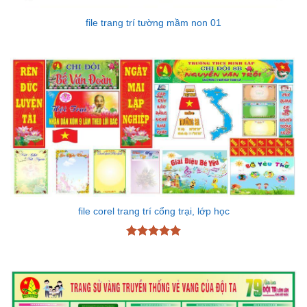
file trang trí tường mầm non 01
file corel trang trí cổng trại, lớp học
Được xếp
hạng
5
5
sao