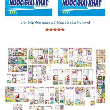
Biển hộp đèn quán giải khát trà sữa file corel
Được xếp
hạng
4.89
5 sao