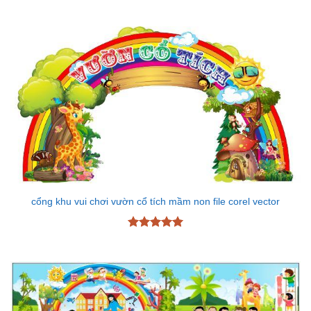
Được xếp
hạng
5
5
sao
cổng khu vui chơi vườn cổ tích mầm non file corel vector
Được xếp
hạng
5
5
sao