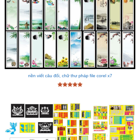
nền viết câu đối, chữ thư pháp file corel x7
Được xếp
hạng
5
5
sao