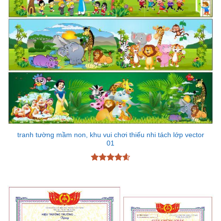
tranh tường mầm non, khu vui chơi thiếu nhi tách lớp vector
01
Được xếp
hạng
4.6
5 sao