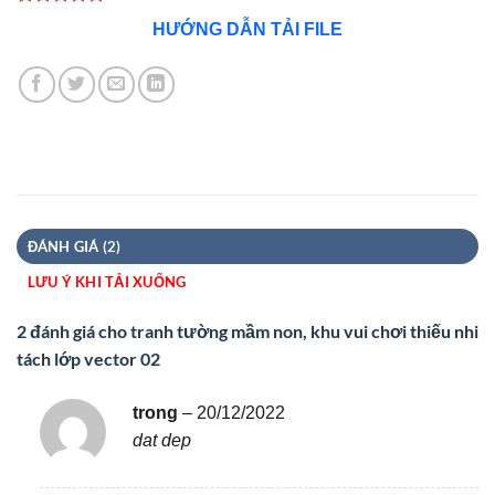
5
1
trên 5
HƯỚNG DẪN TẢI FILE
dựa trên
đánh giá
ĐÁNH GIÁ (2)
LƯU Ý KHI TẢI XUỐNG
2 đánh giá cho
tranh tường mầm non, khu vui chơi thiếu nhi
tách lớp vector 02
trong
–
20/12/2022
dat dep