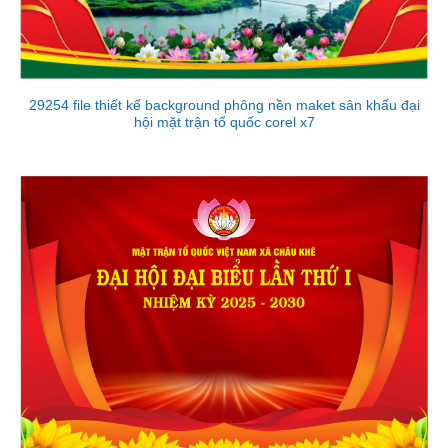
29254 file thiết kế background phông nền maket sân khấu đại
hội mặt trận tổ quốc corel x7