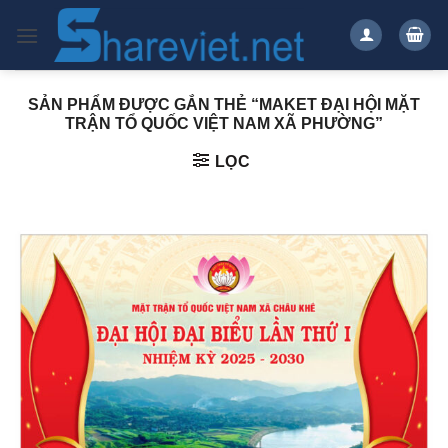
Bỏ
qua
nội
dung
SẢN PHẨM ĐƯỢC GẮN THẺ “MAKET ĐẠI HỘI MẶT
TRẬN TỔ QUỐC VIỆT NAM XÃ PHƯỜNG”
LỌC