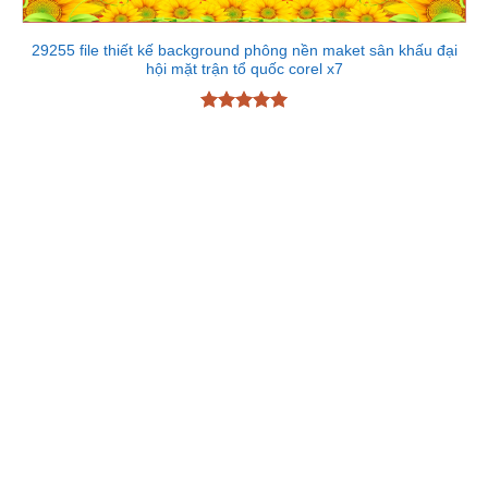
29255 file thiết kế background phông nền maket sân khấu đại
hội mặt trận tổ quốc corel x7
Được xếp
hạng
5
5
sao