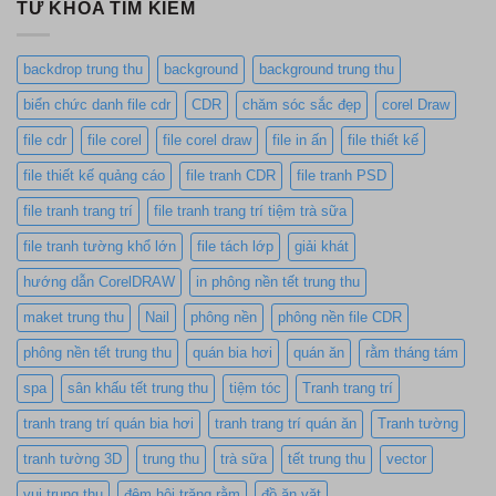
TỪ KHÓA TÌM KIẾM
backdrop trung thu
background
background trung thu
biển chức danh file cdr
CDR
chăm sóc sắc đẹp
corel Draw
file cdr
file corel
file corel draw
file in ấn
file thiết kế
file thiết kế quảng cáo
file tranh CDR
file tranh PSD
file tranh trang trí
file tranh trang trí tiệm trà sữa
file tranh tường khổ lớn
file tách lớp
giải khát
hướng dẫn CorelDRAW
in phông nền tết trung thu
maket trung thu
Nail
phông nền
phông nền file CDR
phông nền tết trung thu
quán bia hơi
quán ăn
rằm tháng tám
spa
sân khấu tết trung thu
tiệm tóc
Tranh trang trí
tranh trang trí quán bia hơi
tranh trang trí quán ăn
Tranh tường
tranh tường 3D
trung thu
trà sữa
tết trung thu
vector
vui trung thu
đêm hội trăng rằm
đồ ăn vặt