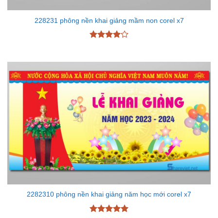
228231 phông nền khai giảng mầm non corel x7
Được
xếp hạng
4
5 sao
2282310 phông nền khai giảng năm học mới corel x7