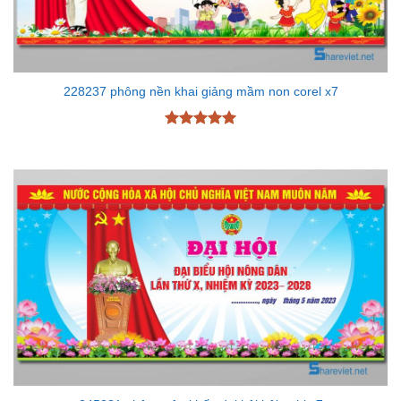
228237 phông nền khai giảng mầm non corel x7
Được xếp
hạng
5
5
sao