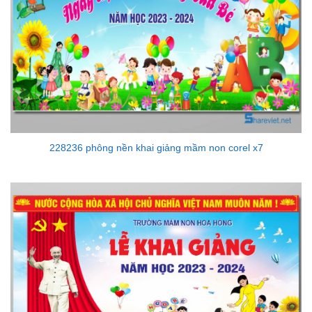
228236 phông nền khai giảng mầm non corel x7