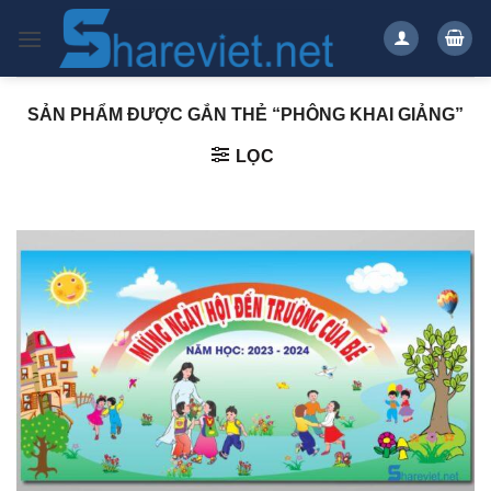
Bỏ
qua
nội
dung
SẢN PHẨM ĐƯỢC GẮN THẺ “PHÔNG KHAI GIẢNG”
LỌC