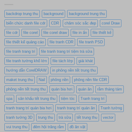
backdrop trung thu
background
background trung thu
biển chức danh file cdr
CDR
chăm sóc sắc đẹp
corel Draw
file cdr
file corel
file corel draw
file in ấn
file thiết kế
file thiết kế quảng cáo
file tranh CDR
file tranh PSD
file tranh trang trí
file tranh trang trí tiệm trà sữa
file tranh tường khổ lớn
file tách lớp
giải khát
hướng dẫn CorelDRAW
in phông nền tết trung thu
maket trung thu
Nail
phông nền
phông nền file CDR
phông nền tết trung thu
quán bia hơi
quán ăn
rằm tháng tám
spa
sân khấu tết trung thu
tiệm tóc
Tranh trang trí
tranh trang trí quán bia hơi
tranh trang trí quán ăn
Tranh tường
tranh tường 3D
trung thu
trà sữa
tết trung thu
vector
vui trung thu
đêm hội trăng rằm
đồ ăn vặt