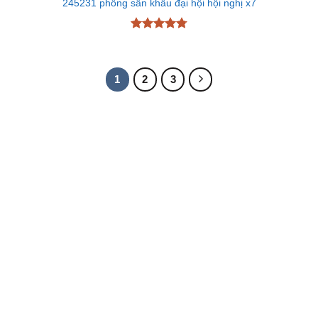
245231 phông sân khấu đại hội hội nghị x7
Được xếp
hạng
4.8
5
sao
1
2
3