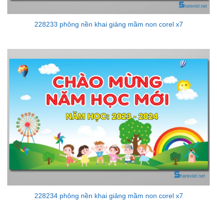
228233 phông nền khai giảng mầm non corel x7
228234 phông nền khai giảng mầm non corel x7