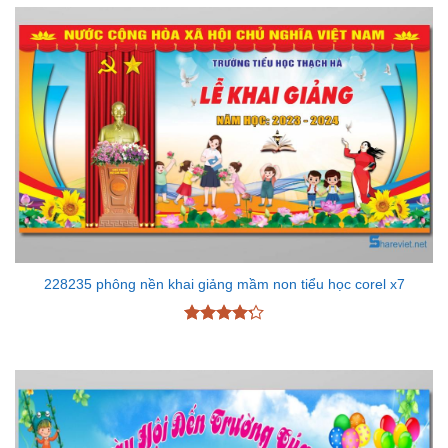
228235 phông nền khai giảng mầm non tiểu học corel x7
Được xếp
hạng
4.2
5 sao