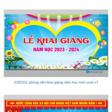
Được xếp
hạng
5
5
sao
2282311 phông nền khai giảng năm học mới corel x7