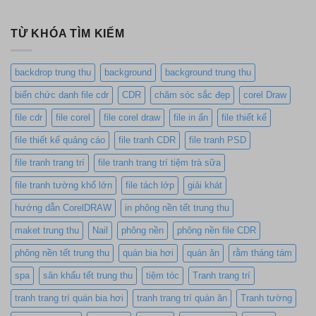
TỪ KHÓA TÌM KIẾM
backdrop trung thu
background
background trung thu
biển chức danh file cdr
CDR
chăm sóc sắc đẹp
corel Draw
file cdr
file corel
file corel draw
file in ấn
file thiết kế
file thiết kế quảng cáo
file tranh CDR
file tranh PSD
file tranh trang trí
file tranh trang trí tiệm trà sữa
file tranh tường khổ lớn
file tách lớp
giải khát
hướng dẫn CorelDRAW
in phông nền tết trung thu
maket trung thu
Nail
phông nền
phông nền file CDR
phông nền tết trung thu
quán bia hơi
quán ăn
rằm tháng tám
spa
sân khấu tết trung thu
tiệm tóc
Tranh trang trí
tranh trang trí quán bia hơi
tranh trang trí quán ăn
Tranh tường