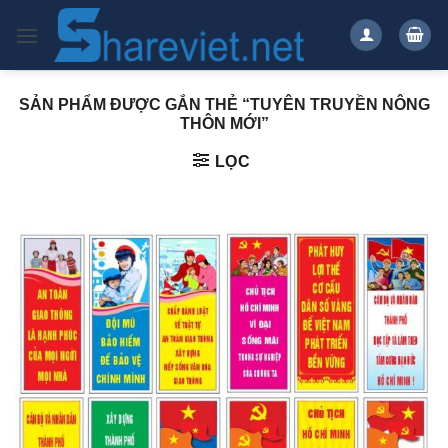
Bỏ
qua
nội
dung
SẢN PHẨM ĐƯỢC GẮN THẺ “TUYÊN TRUYỀN NÔNG
THÔN MỚI”
LỌC