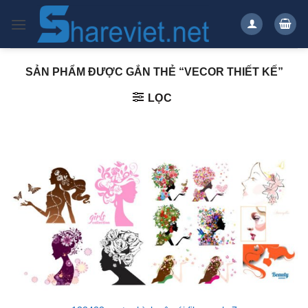
Bỏ
qua
nội
dung
SẢN PHẨM ĐƯỢC GẮN THẺ “VECOR THIẾT KẾ”
LỌC