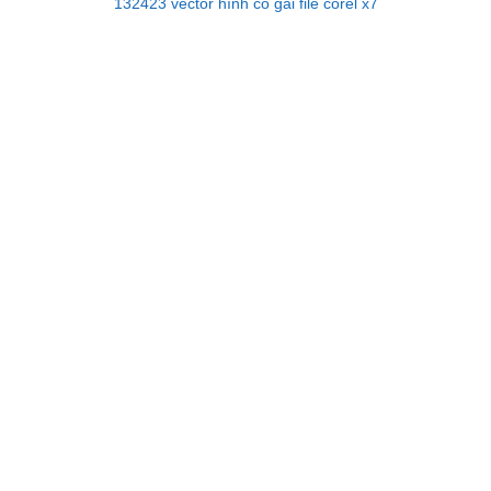
132423 vector hình cô gái file corel x7