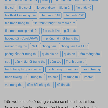
file cdr
file corel
file corel draw
file in ấn
file thiết kế
file thiết kế quảng cáo
file tranh CDR
file tranh PSD
file tranh trang trí
file tranh trang trí tiệm trà sữa
file tranh tường khổ lớn
file tách lớp
giải khát
hướng dẫn CorelDRAW
in phông nền tết trung thu
maket trung thu
Nail
phông nền
phông nền file CDR
phông nền tết trung thu
quán bia hơi
quán ăn
rằm tháng tám
spa
sân khấu tết trung thu
tiệm tóc
Tranh trang trí
tranh trang trí quán bia hơi
tranh trang trí quán ăn
Tranh tường
tranh tường 3D
trung thu
trà sữa
tết trung thu
vector
vui trung thu
đêm hội trăng rằm
đồ ăn vặt
Trên website có sử dụng và chia sẻ nhiều file, tài liệu…
được sưu tầm từ nhiều nguồn khác nhau. Nếu bạn thấy