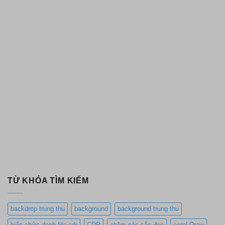
TỪ KHÓA TÌM KIẾM
backdrop trung thu
background
background trung thu
biển chức danh file cdr
CDR
chăm sóc sắc đẹp
corel Draw