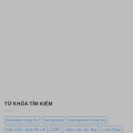
TỪ KHÓA TÌM KIẾM
backdrop trung thu
background
background trung thu
biển chức danh file cdr
CDR
chăm sóc sắc đẹp
corel Draw