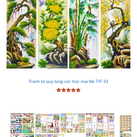
Tranh tứ quý tùng cúc trúc mai file TIF 01
Được xếp
hạng
5
5
sao