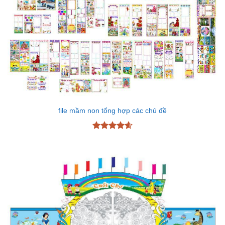
file mầm non tổng hợp các chủ đề
Được xếp
hạng
4.6
5 sao