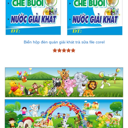
Biển hộp đèn quán giải khát trà sữa file corel
Được xếp
hạng
4.89
5 sao