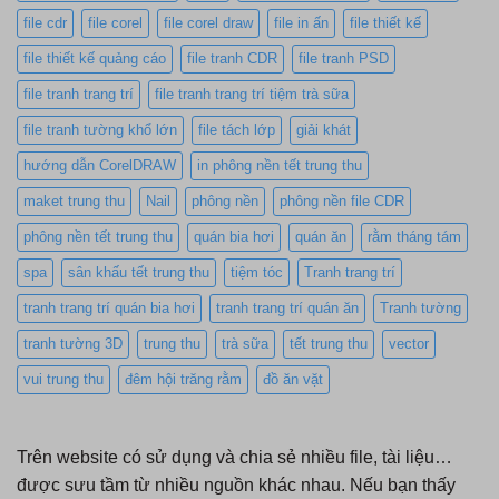
file cdr
file corel
file corel draw
file in ấn
file thiết kế
file thiết kế quảng cáo
file tranh CDR
file tranh PSD
file tranh trang trí
file tranh trang trí tiệm trà sữa
file tranh tường khổ lớn
file tách lớp
giải khát
hướng dẫn CorelDRAW
in phông nền tết trung thu
maket trung thu
Nail
phông nền
phông nền file CDR
phông nền tết trung thu
quán bia hơi
quán ăn
rằm tháng tám
spa
sân khấu tết trung thu
tiệm tóc
Tranh trang trí
tranh trang trí quán bia hơi
tranh trang trí quán ăn
Tranh tường
tranh tường 3D
trung thu
trà sữa
tết trung thu
vector
vui trung thu
đêm hội trăng rằm
đồ ăn vặt
Trên website có sử dụng và chia sẻ nhiều file, tài liệu…
được sưu tầm từ nhiều nguồn khác nhau. Nếu bạn thấy