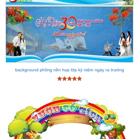
background phông nền họp lớp kỷ niệm ngày ra trường
Được xếp
hạng
5
5
sao