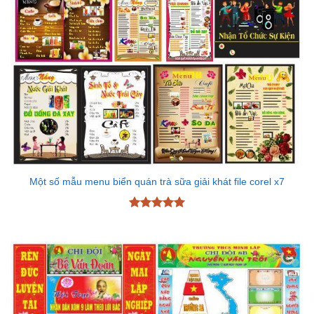
Một số mẫu menu biển quán trà sữa giải khát file corel x7
Được xếp
hạng
5
5
sao