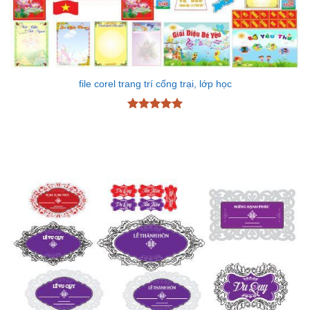
file corel trang trí cổng trại, lớp học
Được xếp
hạng
5
5
sao