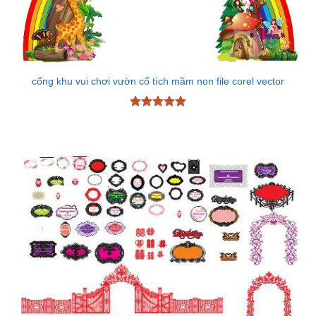
cổng khu vui chơi vườn cổ tích mầm non file corel vector
Được xếp
hạng
5
5
sao