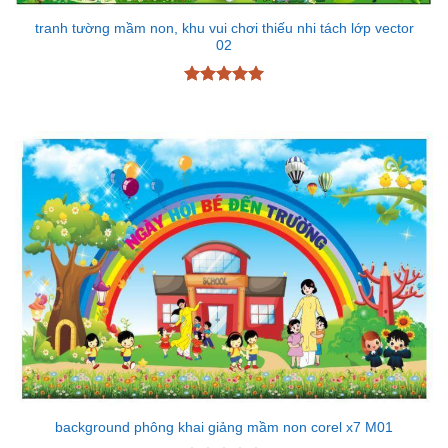
tranh tường mầm non, khu vui chơi thiếu nhi tách lớp vector
02
Được xếp
hạng
5
5
sao
background phông khai giảng mầm non corel x7 M01