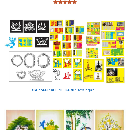
Được xếp
hạng
5
5
sao
file corel cắt CNC kệ tủ vách ngăn 1