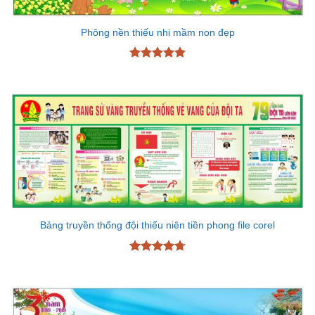
Phông nền thiếu nhi mầm non đẹp
Được xếp
hạng
5
5
sao
Bảng truyền thống đội thiếu niên tiền phong file corel
Được xếp
hạng
4.7
5
sao