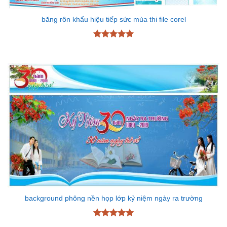
băng rôn khẩu hiệu tiếp sức mùa thi file corel
Được xếp
hạng
5
5
sao
background phông nền họp lớp kỷ niệm ngày ra trường
Được xếp