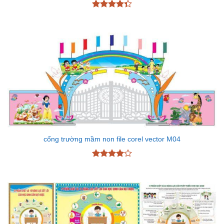
Được xếp
hạng
4.33
5 sao
cổng trường mầm non file corel vector M04
Được
xếp hạng
4
5 sao