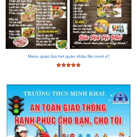
Menu quán bia hơi quán nhậu file corel x7
Được xếp
hạng
5
5
sao