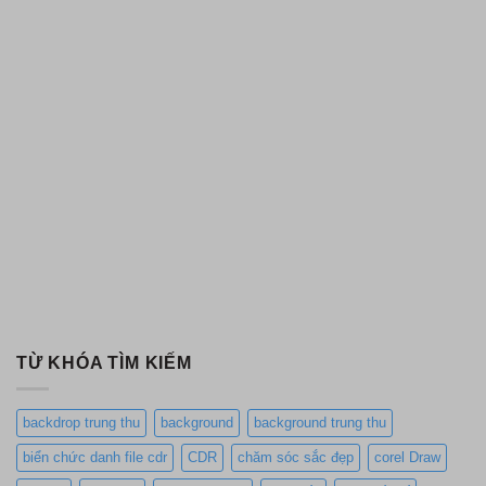
TỪ KHÓA TÌM KIẾM
backdrop trung thu
background
background trung thu
biển chức danh file cdr
CDR
chăm sóc sắc đẹp
corel Draw