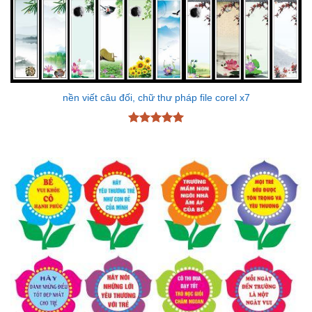
nền viết câu đối, chữ thư pháp file corel x7
Được xếp
hạng
5
5
sao