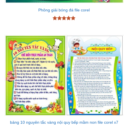
Phông giải bóng đá file corel
Được xếp
hạng
5
5
sao
bảng 10 nguyên tắc vàng nội quy bếp mầm non file corel x7