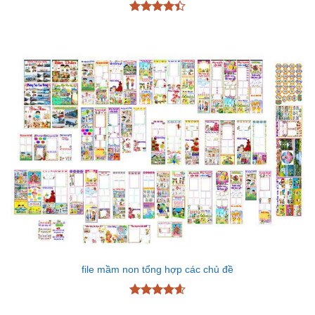
Được xếp
hạng
4.43
5 sao
file mầm non tổng hợp các chủ đề
Được xếp