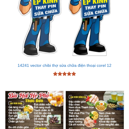
14241 vector chibi thợ sửa chữa điện thoại corel 12
Được xếp
hạng
5
5
sao