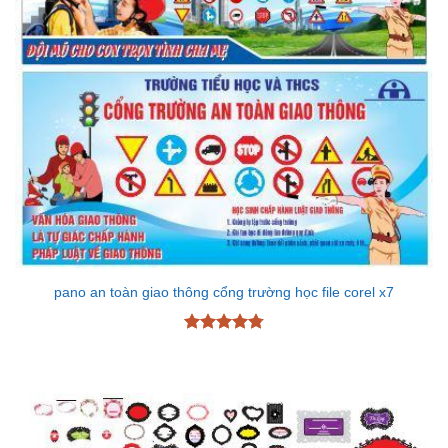
pano an toàn giao thông cổng trường học file corel x7
Được xếp
hạng
4.78
5 sao