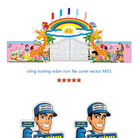
hạng
4.6
5 sao
cổng trường mầm non file corel vector M03
Được xếp
hạng
5
5
sao