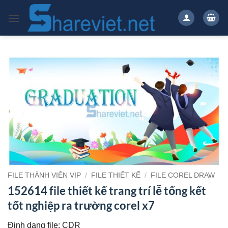
Bỏ
qua
nội
dung
FILE THÀNH VIÊN VIP
/
FILE THIẾT KẾ
/
FILE COREL DRAW
152614 file thiết kế trang trí lễ tổng kết
tốt nghiệp ra trường corel x7
Định dạng file: CDR