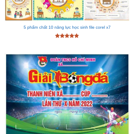
5 phẩm chất 10 năng lực học sinh file corel x7
Được xếp
hạng
4.83
5 sao