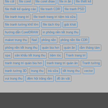
file cdr
file corel
file corel draw
file in ấn
file thiết kế
file thiết kế quảng cáo
file tranh CDR
file tranh PSD
file tranh trang trí
file tranh trang trí tiệm trà sữa
file tranh tường khổ lớn
file tách lớp
giải khát
hướng dẫn CorelDRAW
in phông nền tết trung thu
maket trung thu
Nail
phông nền
phông nền file CDR
phông nền tết trung thu
quán bia hơi
quán ăn
rằm tháng tám
spa
sân khấu tết trung thu
tiệm tóc
Tranh trang trí
tranh trang trí quán bia hơi
tranh trang trí quán ăn
Tranh tường
tranh tường 3D
trung thu
trà sữa
tết trung thu
vector
vui trung thu
đêm hội trăng rằm
đồ ăn vặt
Trên website có sử dụng và chia sẻ nhiều file, tài liệu…
được sưu tầm từ nhiều nguồn khác nhau. Nếu bạn thấy
thứ gì đó thuộc quyền sở hữu của mình và không có ý