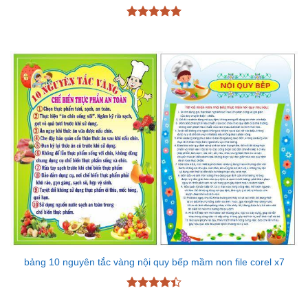
Được xếp
hạng
5
5
sao
bảng 10 nguyên tắc vàng nội quy bếp mầm non file corel x7
Được xếp