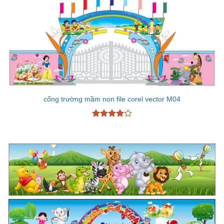
cổng trường mầm non file corel vector M04
Được
xếp hạng
4
5 sao