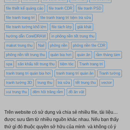
file thiết kế quảng cáo
file tranh CDR
file tranh PSD
file tranh trang trí
file tranh trang trí tiệm trà sữa
file tranh tường khổ lớn
file tách lớp
giải khát
hướng dẫn CorelDRAW
in phông nền tết trung thu
maket trung thu
Nail
phông nền
phông nền file CDR
phông nền tết trung thu
quán bia hơi
quán ăn
rằm tháng tám
spa
sân khấu tết trung thu
tiệm tóc
Tranh trang trí
tranh trang trí quán bia hơi
tranh trang trí quán ăn
Tranh tường
tranh tường 3D
trung thu
trà sữa
tết trung thu
vector
vui trung thu
đêm hội trăng rằm
đồ ăn vặt
Trên website có sử dụng và chia sẻ nhiều file, tài liệu…
được sưu tầm từ nhiều nguồn khác nhau. Nếu bạn thấy
thứ gì đó thuộc quyền sở hữu của mình và không có ý