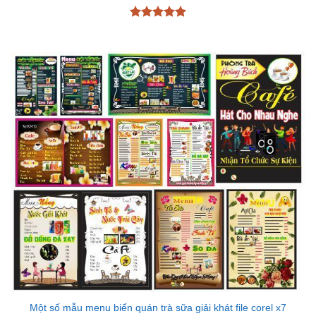
Được xếp
hạng
5
5
sao
Một số mẫu menu biển quán trà sữa giải khát file corel x7