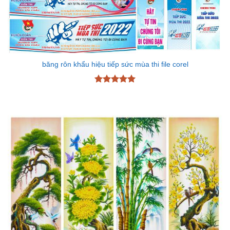
băng rôn khẩu hiệu tiếp sức mùa thi file corel
Được xếp
hạng
5
5
sao