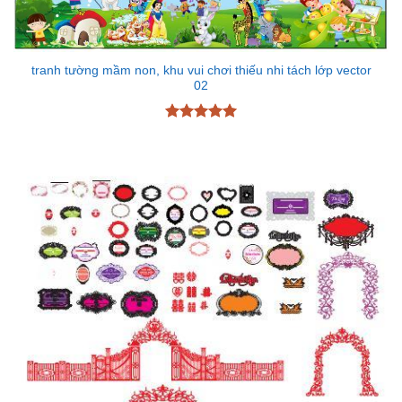
tranh tường mầm non, khu vui chơi thiếu nhi tách lớp vector
02
Được xếp
hạng
5
5
sao