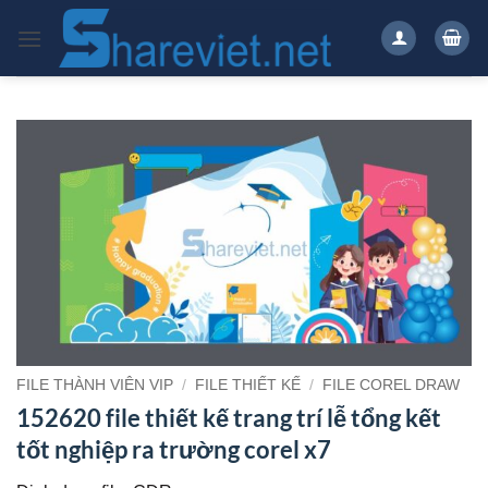
Bỏ
qua
nội
dung
FILE THÀNH VIÊN VIP
/
FILE THIẾT KẾ
/
FILE COREL DRAW
152620 file thiết kế trang trí lễ tổng kết
tốt nghiệp ra trường corel x7