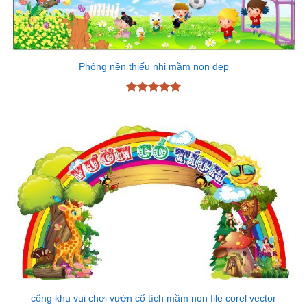
Phông nền thiếu nhi mầm non đẹp
Được xếp
hạng
5
5
sao
cổng khu vui chơi vườn cổ tích mầm non file corel vector