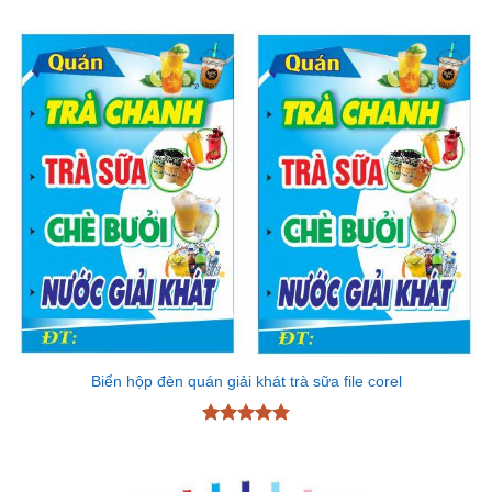
hạng
4.7
5
sao
Biển hộp đèn quán giải khát trà sữa file corel
Được xếp
hạng
4.89
5 sao