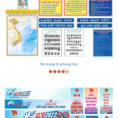
file trang trí phòng học
Được xếp
hạng
4.33
5 sao