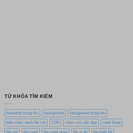
TỪ KHÓA TÌM KIẾM
backdrop trung thu
background
background trung thu
biển chức danh file cdr
CDR
chăm sóc sắc đẹp
corel Draw
file cdr
file corel
file corel draw
file in ấn
file thiết kế