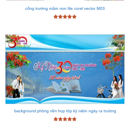
cổng trường mầm non file corel vector M03
Được xếp
hạng
5
5
sao
background phông nền họp lớp kỷ niệm ngày ra trường
Được xếp