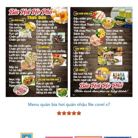
hạng
5
5
sao
Menu quán bia hơi quán nhậu file corel x7
Được xếp
hạng
5
5
sao