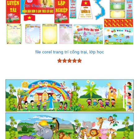
file corel trang trí cổng trại, lớp học
Được xếp
hạng
5
5
sao