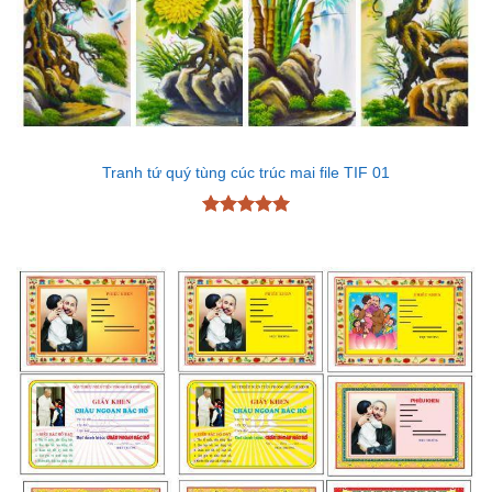
Tranh tứ quý tùng cúc trúc mai file TIF 01
Được xếp
hạng
5
5
sao