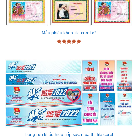
Mẫu phiếu khen file corel x7
Được xếp
hạng
5
5
sao
băng rôn khẩu hiệu tiếp sức mùa thi file corel