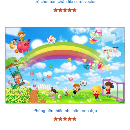
trò chơi bàn chân file corel vector
Được xếp
hạng
4.87
5 sao
Phông nền thiếu nhi mầm non đẹp
Được xếp