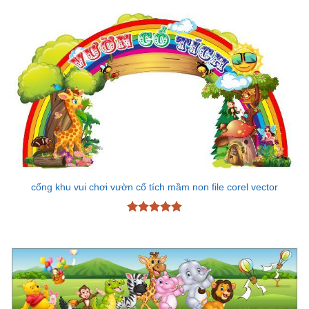
hạng
5
5
sao
cổng khu vui chơi vườn cổ tích mầm non file corel vector
Được xếp
hạng
5
5
sao