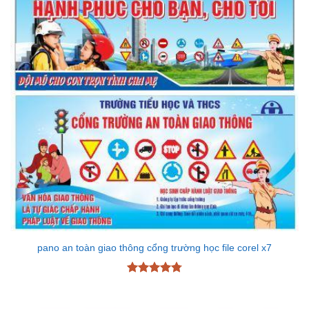
pano an toàn giao thông cổng trường học file corel x7
Được xếp
hạng
4.78
5 sao