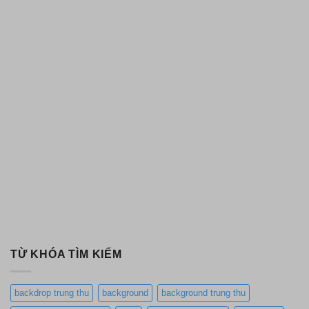
TỪ KHÓA TÌM KIẾM
backdrop trung thu
background
background trung thu