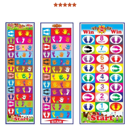
Được xếp
hạng
5
5
sao