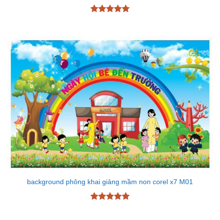
Được xếp
hạng
5
5
sao
background phông khai giảng mầm non corel x7 M01
Được xếp
hạng
5
5