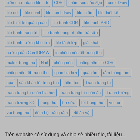
biển chức danh file cdr
CDR
chăm sóc sắc đẹp
corel Draw
file cdr
file corel
file corel draw
file in ấn
file thiết kế
file thiết kế quảng cáo
file tranh CDR
file tranh PSD
file tranh trang trí
file tranh trang trí tiệm trà sữa
file tranh tường khổ lớn
file tách lớp
giải khát
hướng dẫn CorelDRAW
in phông nền tết trung thu
maket trung thu
Nail
phông nền
phông nền file CDR
phông nền tết trung thu
quán bia hơi
quán ăn
rằm tháng tám
spa
sân khấu tết trung thu
tiệm tóc
Tranh trang trí
tranh trang trí quán bia hơi
tranh trang trí quán ăn
Tranh tường
tranh tường 3D
trung thu
trà sữa
tết trung thu
vector
vui trung thu
đêm hội trăng rằm
đồ ăn vặt
Trên website có sử dụng và chia sẻ nhiều file, tài liệu…