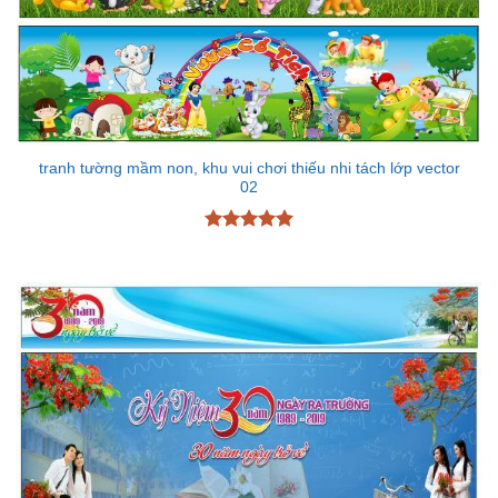
tranh tường mầm non, khu vui chơi thiếu nhi tách lớp vector
02
Được xếp
hạng
5
5
sao