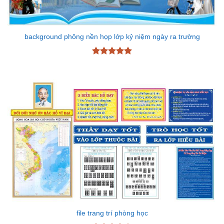
background phông nền họp lớp kỷ niệm ngày ra trường
Được xếp
hạng
5
5
sao
file trang trí phòng học