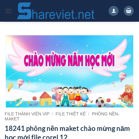
Bỏ
qua
nội
dung
FILE THÀNH VIÊN VIP
/
FILE THIẾT KẾ
/
PHÔNG NỀN-
MAKET
18241 phông nền maket chào mừng năm
học mới file corel 12