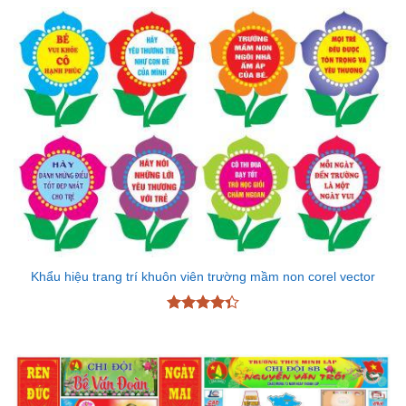
sao
Khẩu hiệu trang trí khuôn viên trường mầm non corel vector
Được xếp
hạng
4.33
5 sao