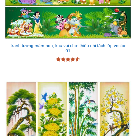
tranh tường mầm non, khu vui chơi thiếu nhi tách lớp vector
01
Được xếp
hạng
4.6
5 sao