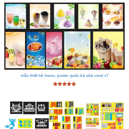
mẫu thiết kế menu, poster quán trà sữa corel x7
Được xếp
hạng
5
5
sao