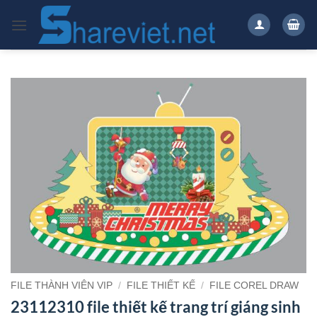
Bỏ
qua
nội
dung
FILE THÀNH VIÊN VIP
/
FILE THIẾT KẾ
/
FILE COREL DRAW
23112310 file thiết kế trang trí giáng sinh