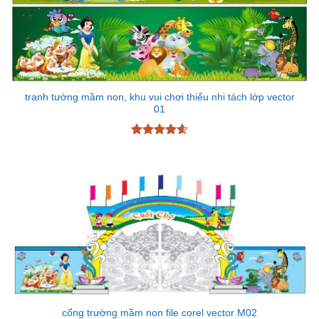
tranh tường mầm non, khu vui chơi thiếu nhi tách lớp vector
01
Được xếp
hạng
4.6
5 sao
cổng trường mầm non file corel vector M02