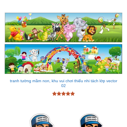
tranh tường mầm non, khu vui chơi thiếu nhi tách lớp vector
02
Được xếp
hạng
5
5
sao