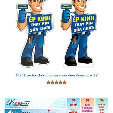
14241 vector chibi thợ sửa chữa điện thoại corel 12
Được xếp
hạng
5
5
sao