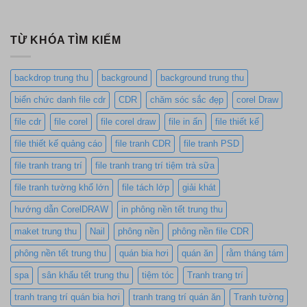
TỪ KHÓA TÌM KIẾM
backdrop trung thu
background
background trung thu
biển chức danh file cdr
CDR
chăm sóc sắc đẹp
corel Draw
file cdr
file corel
file corel draw
file in ấn
file thiết kế
file thiết kế quảng cáo
file tranh CDR
file tranh PSD
file tranh trang trí
file tranh trang trí tiệm trà sữa
file tranh tường khổ lớn
file tách lớp
giải khát
hướng dẫn CorelDRAW
in phông nền tết trung thu
maket trung thu
Nail
phông nền
phông nền file CDR
phông nền tết trung thu
quán bia hơi
quán ăn
rằm tháng tám
spa
sân khấu tết trung thu
tiệm tóc
Tranh trang trí
tranh trang trí quán bia hơi
tranh trang trí quán ăn
Tranh tường