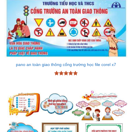
pano an toàn giao thông cổng trường học file corel x7
Được xếp
hạng
4.78
5 sao