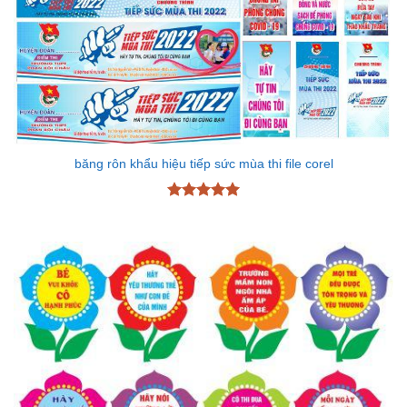
băng rôn khẩu hiệu tiếp sức mùa thi file corel
Được xếp
hạng
5
5
sao