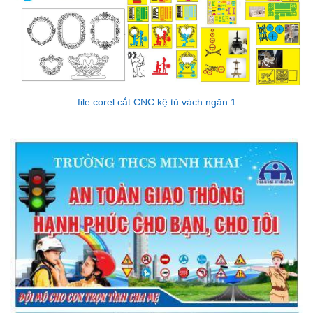
file corel cắt CNC kệ tủ vách ngăn 1