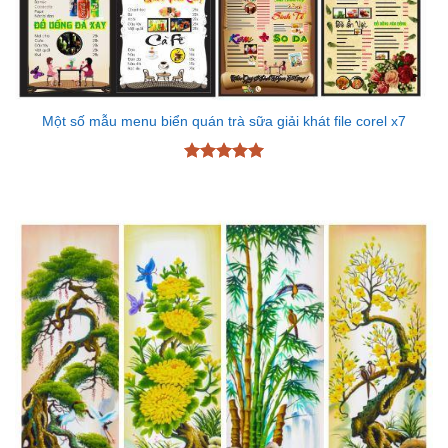
Một số mẫu menu biển quán trà sữa giải khát file corel x7
Được xếp
hạng
5
5
sao