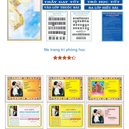
file trang trí phòng học
Được xếp
hạng
4.33
5 sao