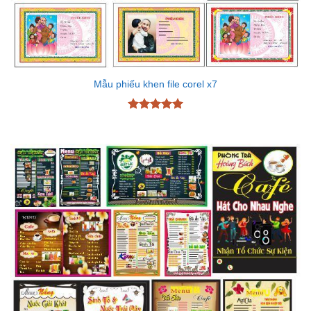
Mẫu phiếu khen file corel x7
Được xếp
hạng
5
5
sao