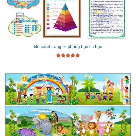
file corel trang trí phòng học tin học
Được xếp
hạng
4.72
5 sao