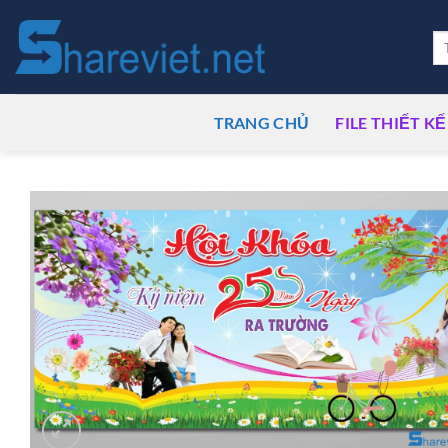
Bỏ
qua
Tì
ki
nội
dung
TRANG CHỦ
FILE THIẾT KẾ