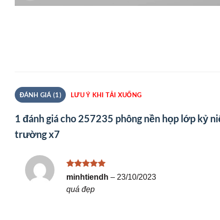
ĐÁNH GIÁ (1)
LƯU Ý KHI TẢI XUỐNG
1 đánh giá cho
257235 phông nền họp lớp kỷ ni
trường x7
Được xếp
minhtiendh
–
23/10/2023
hạng
5
5
quá đẹp
sao