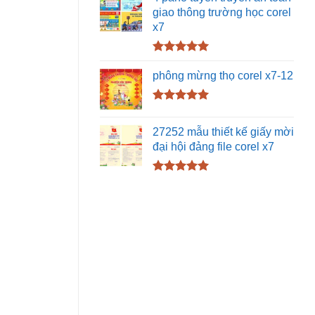
5 sao
giao thông trường học corel
x7
Được xếp
hạng
5.00
phông mừng thọ corel x7-12
5 sao
Được xếp
hạng
5.00
27252 mẫu thiết kế giấy mời
5 sao
đại hội đảng file corel x7
Được xếp
hạng
5.00
5 sao