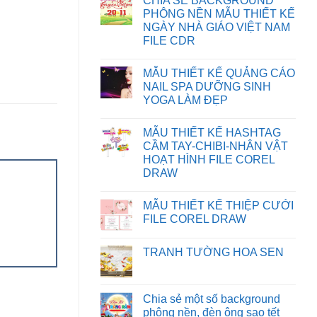
CHIA SẺ BACKGROUND
KHẮC
bình
PHỤC
luận
PHÔNG NỀN MẪU THIẾT KẾ
LỖI
ở
NGÀY NHÀ GIÁO VIỆT NAM
XUẤT
HƯỚNG
FILE
DẪN
FILE CDR
IN
TẢI
BỊ
FILE
Không
SAI
TRÊN
có
MẪU THIẾT KẾ QUẢNG CÁO
MÀU
WEBSITE
bình
TRÊN
luận
NAIL SPA DƯỠNG SINH
CORELDRAW
ở
YOGA LÀM ĐẸP
CHIA
SẺ
Không
BACKGROUND
có
PHÔNG
MẪU THIẾT KẾ HASHTAG
bình
NỀN
luận
CẦM TAY-CHIBI-NHÂN VẬT
MẪU
ở
THIẾT
HOẠT HÌNH FILE COREL
MẪU
KẾ
THIẾT
DRAW
NGÀY
KẾ
NHÀ
Không
QUẢNG
GIÁO
có
CÁO
VIỆT
MẪU THIẾT KẾ THIỆP CƯỚI
bình
NAIL
NAM
luận
SPA
FILE COREL DRAW
FILE
ở
DƯỠNG
CDR
MẪU
Không
SINH
THIẾT
có
YOGA
TRANH TƯỜNG HOA SEN
KẾ
bình
LÀM
HASHTAG
luận
ĐẸP
Không
CẦM
ở
có
TAY-
MẪU
bình
CHIBI-
THIẾT
luận
Chia sẻ một số background
NHÂN
KẾ
ở
VẬT
THIỆP
phông nền, đèn ông sao tết
TRANH