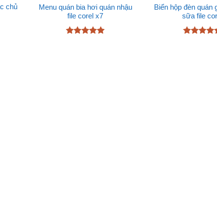
ác chủ
Menu quán bia hơi quán nhậu
Biển hộp đèn quán gi
file corel x7
sữa file co
Được xếp
Được xếp
hạng
5
5
hạng
4.89
sao
5 sao