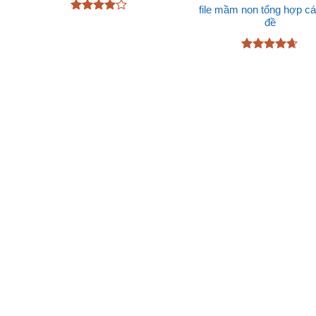
file mầm non tổng hợp c
Được
đề
xếp hạng
4
5 sao
Được xếp
hạng
4.6
5 sao