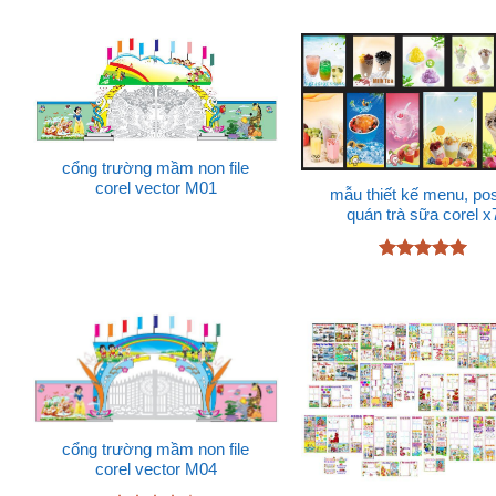
sao
cổng trường mầm non file
corel vector M01
mẫu thiết kế menu, pos
quán trà sữa corel x
Được xếp
hạng
5
5
sao
cổng trường mầm non file
corel vector M04