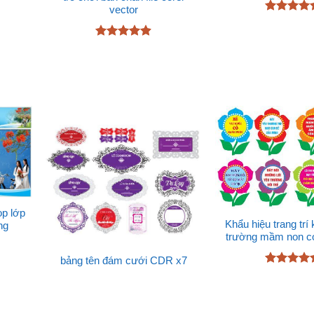
vector
Được xếp
hạng
5
5
sao
Được xếp
hạng
4.87
5 sao
p lớp
Khẩu hiệu trang trí
ng
trường mầm non co
bảng tên đám cưới CDR x7
Được xếp
hạng
4.33
5 sao