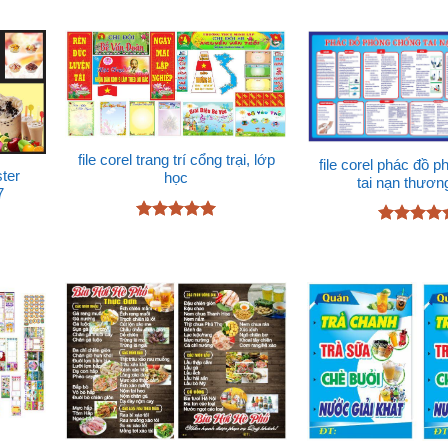
file corel trang trí cổng trại, lớp
file corel phác đồ 
ter
học
tai nạn thương
7
Được xếp
Được xếp
hạng
5
5
hạng
4.67
sao
5 sao