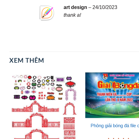
art design
–
24/10/2023
thank a!
XEM THÊM
Phông giải bóng đá file 