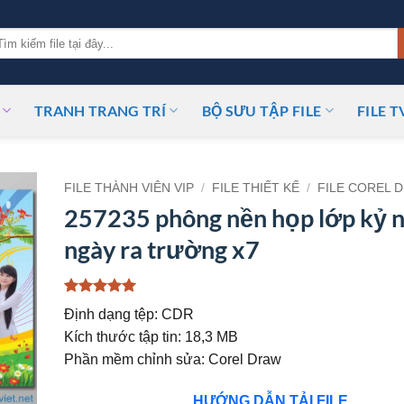
m
ếm:
TRANH TRANG TRÍ
BỘ SƯU TẬP FILE
FILE T
FILE THÀNH VIÊN VIP
/
FILE THIẾT KẾ
/
FILE COREL 
257235 phông nền họp lớp kỷ 
ngày ra trường x7
5
1
trên 5
Định dạng tệp: CDR
dựa trên
đánh giá
Kích thước tập tin: 18,3 MB
Phần mềm chỉnh sửa: Corel Draw
HƯỚNG DẪN TẢI FILE