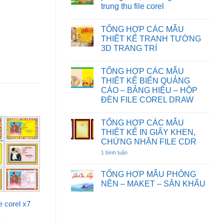
HOẠT
CƯỚI
TƯỜNG
trung thu file corel
HÌNH
FILE
HOA
FILE
COREL
SEN
Không
COREL
DRAW
có
DRAW
TỔNG HỢP CÁC MẪU
bình
luận
THIẾT KẾ TRANH TƯỜNG
ở
3D TRANG TRÍ
Chia
sẻ
Không
một
có
số
TỔNG HỢP CÁC MẪU
bình
background
luận
THIẾT KẾ BIỂN QUẢNG
phông
ở
nền,
CÁO – BẢNG HIỆU – HỘP
TỔNG
đèn
HỢP
ĐÈN FILE COREL DRAW
ông
CÁC
sao
Không
MẪU
tết
có
THIẾT
trung
TỔNG HỢP CÁC MẪU
bình
KẾ
thu
luận
TRANH
THIẾT KẾ IN GIẤY KHEN,
file
ở
TƯỜNG
CHỨNG NHẬN FILE CDR
corel
TỔNG
3D
HỢP
TRANG
1 bình luận
ở
CÁC
TRÍ
TỔNG
MẪU
HỢP
THIẾT
CÁC
TỔNG HỢP MẪU PHÔNG
KẾ
MẪU
BIỂN
NỀN – MAKET – SÂN KHẤU
THIẾT
QUẢNG
KẾ
Không
CÁO
IN
có
–
e corel x7
GIẤY
bình
BẢNG
KHEN,
luận
HIỆU
CHỨNG
ở
–