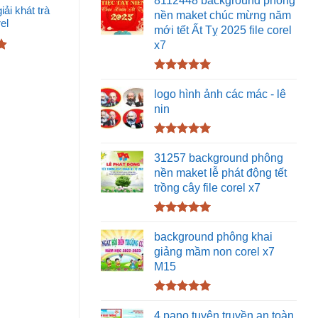
5 sao
ải khát trà
nền maket chúc mừng năm
rel
mới tết Ất Tỵ 2025 file corel
x7
Được xếp
hạng
5.00
logo hình ảnh các mác - lê
5 sao
nin
Được xếp
hạng
5.00
31257 background phông
5 sao
nền maket lễ phát động tết
trồng cây file corel x7
Được xếp
hạng
5.00
background phông khai
5 sao
giảng mầm non corel x7
M15
Được xếp
hạng
5.00
4 pano tuyên truyền an toàn