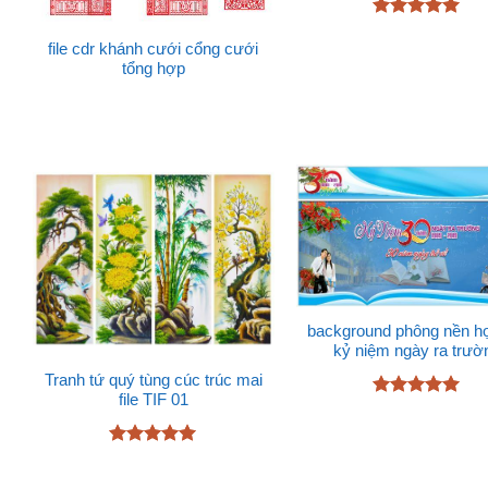
Được xếp
hạng
5
5
file cdr khánh cưới cổng cưới
sao
tổng hợp
background phông nền họ
kỷ niệm ngày ra trườ
Tranh tứ quý tùng cúc trúc mai
file TIF 01
Được xếp
hạng
5
5
sao
Được xếp
hạng
5
5