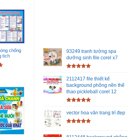
phòng chống
93249 tranh tường spa
 tích
dưỡng sinh file corel x7
Được xếp
hạng
5.00
2112417 file thiết kế
5 sao
background phông nền thể
thao pickleball corel 12
Được xếp
hạng
5.00
vector hoa văn trang trí đẹp
5 sao
Được xếp
hạng
5.00
8112448 background phông