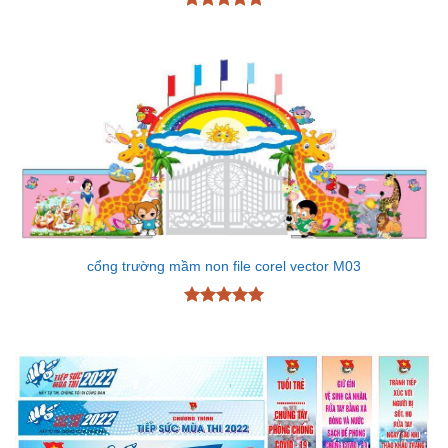
Được xếp
hạng
5
5
sao
cổng trường mầm non file corel vector M03
Được xếp
hạng
5
5
sao