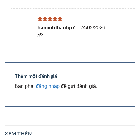
Được xếp
haminhthanhp7
–
24/02/2026
hạng
5
5
tốt
sao
Thêm một đánh giá
Bạn phải
đăng nhập
để gửi đánh giá.
XEM THÊM