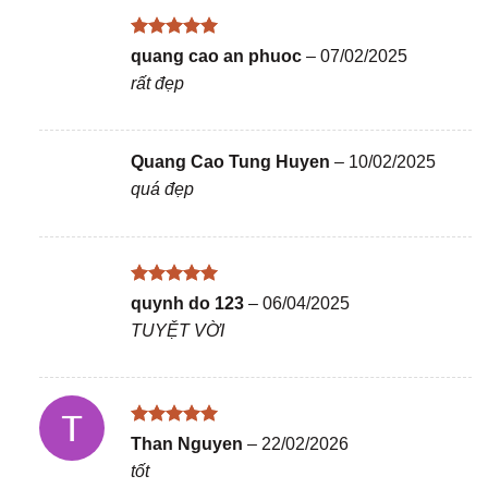
Được xếp
quang cao an phuoc
–
07/02/2025
hạng
5
5
rất đẹp
sao
Quang Cao Tung Huyen
–
10/02/2025
quá đẹp
Được xếp
quynh do 123
–
06/04/2025
hạng
5
5
TUYỆT VỜI
sao
Được xếp
Than Nguyen
–
22/02/2026
hạng
5
5
tốt
sao