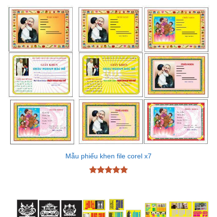
Mẫu phiếu khen file corel x7
Được xếp
hạng
5
5
sao