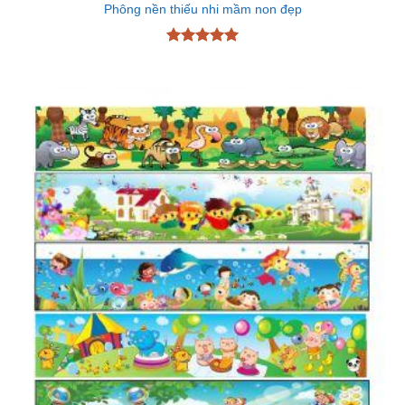
Phông nền thiếu nhi mầm non đẹp
Được xếp
hạng
5
5
sao