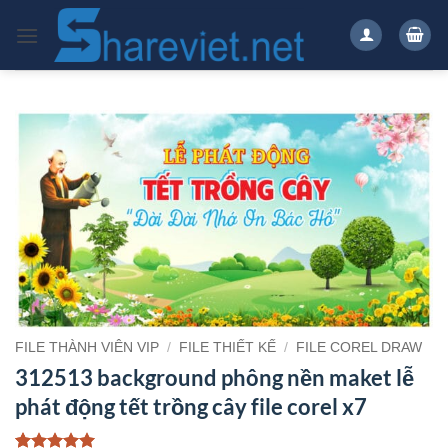
Bỏ
qua
nội
dung
FILE THÀNH VIÊN VIP
/
FILE THIẾT KẾ
/
FILE COREL DRAW
312513 background phông nền maket lễ
phát động tết trồng cây file corel x7