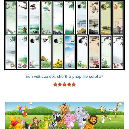
nền viết câu đối, chữ thư pháp file corel x7
Được xếp
hạng
5
5
sao