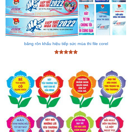
băng rôn khẩu hiệu tiếp sức mùa thi file corel
Được xếp
hạng
5
5
sao