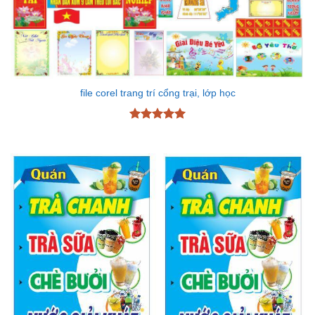
file corel trang trí cổng trại, lớp học
Được xếp
hạng
5
5
sao