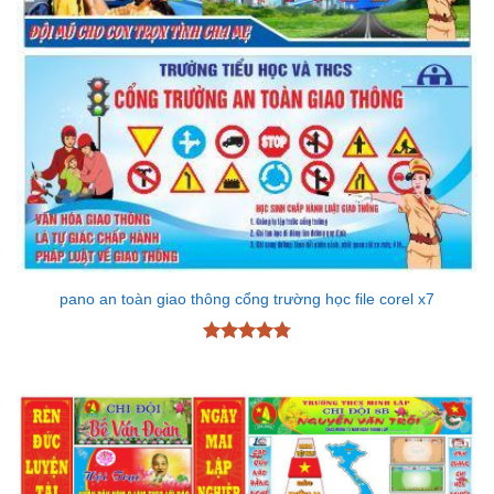
pano an toàn giao thông cổng trường học file corel x7
Được xếp
hạng
4.78
5 sao