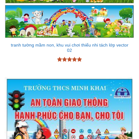
tranh tường mầm non, khu vui chơi thiếu nhi tách lớp vector
02
Được xếp
hạng
5
5
sao