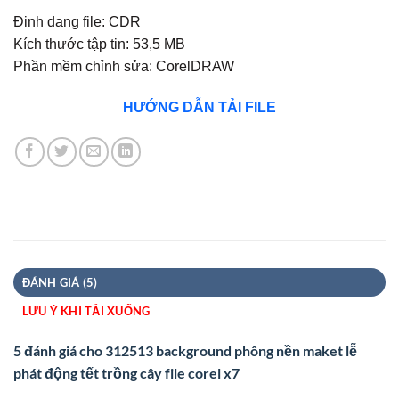
5
4
trên 5
Định dạng file: CDR
dựa trên
đánh giá
Kích thước tập tin: 53,5 MB
Phần mềm chỉnh sửa: CorelDRAW
HƯỚNG DẪN TẢI FILE
ĐÁNH GIÁ (5)
LƯU Ý KHI TẢI XUỐNG
5 đánh giá cho
312513 background phông nền maket lễ
phát động tết trồng cây file corel x7