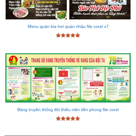
Menu quán bia hơi quán nhậu file corel x7
Được xếp
hạng
5
5
sao
Bảng truyền thống đội thiếu niên tiền phong file corel
Được xếp
hạng
4.7
5
sao