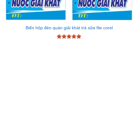
Biển hộp đèn quán giải khát trà sữa file corel
Được xếp
hạng
4.89
5 sao