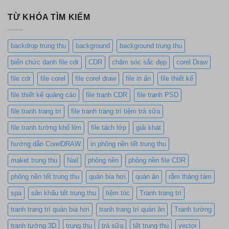
TỪ KHÓA TÌM KIẾM
backdrop trung thu
background
background trung thu
biển chức danh file cdr
CDR
chăm sóc sắc đẹp
corel Draw
file cdr
file corel
file corel draw
file in ấn
file thiết kế
file thiết kế quảng cáo
file tranh CDR
file tranh PSD
file tranh trang trí
file tranh trang trí tiệm trà sữa
file tranh tường khổ lớn
file tách lớp
giải khát
hướng dẫn CorelDRAW
in phông nền tết trung thu
maket trung thu
Nail
phông nền
phông nền file CDR
phông nền tết trung thu
quán bia hơi
quán ăn
rằm tháng tám
spa
sân khấu tết trung thu
tiệm tóc
Tranh trang trí
tranh trang trí quán bia hơi
tranh trang trí quán ăn
Tranh tường
tranh tường 3D
trung thu
trà sữa
tết trung thu
vector