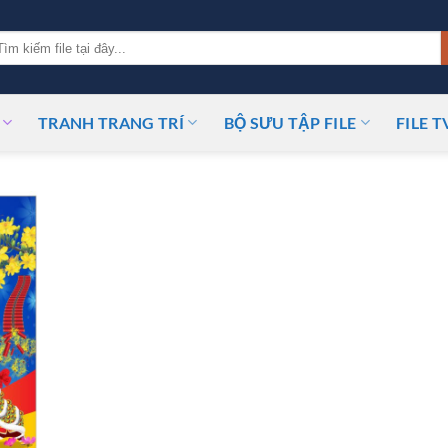
m
ếm:
TRANH TRANG TRÍ
BỘ SƯU TẬP FILE
FILE T