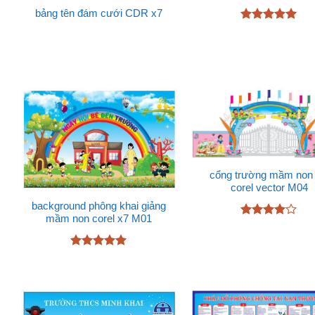
bảng tên đám cưới CDR x7
Được xếp
hạng
5
5
sao
cổng trường mầm non f
corel vector M04
background phông khai giảng
mầm non corel x7 M01
Được
xếp hạng
4
5 sao
Được xếp
hạng
5
5
sao