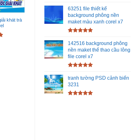
Được xếp
hạng
5.00
63251 file thiết kế
5 sao
background phông nền
ải khát trà
maket màu xanh corel x7
rel
Được xếp
hạng
5.00
142516 background phông
5 sao
nền maket thể thao cầu lông
file corel x7
Được xếp
hạng
5.00
tranh tường PSD cảnh biển
5 sao
3231
Được xếp
hạng
5.00
5 sao