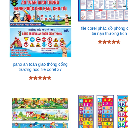
file corel phác đồ phòng
tai nạn thương tích
Được xếp
hạng
4.67
5 sao
pano an toàn giao thông cổng
trường học file corel x7
Được xếp
hạng
4.78
5 sao