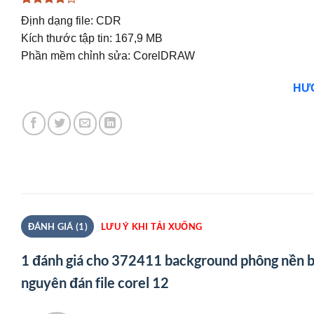
4
1
trên 5
Định dạng file: CDR
dựa trên
đánh giá
Kích thước tập tin: 167,9 MB
Phần mềm chỉnh sửa: CorelDRAW
HƯỚ
ĐÁNH GIÁ (1)
LƯU Ý KHI TẢI XUỐNG
1 đánh giá cho
372411 background phông nền bé
nguyên đán file corel 12