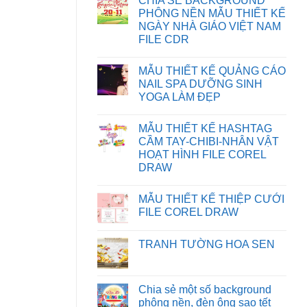
CHIA SẺ BACKGROUND
KHẮC
bình
PHỤC
luận
PHÔNG NỀN MẪU THIẾT KẾ
LỖI
ở
NGÀY NHÀ GIÁO VIỆT NAM
XUẤT
HƯỚNG
FILE
DẪN
FILE CDR
IN
TẢI
BỊ
FILE
Không
SAI
TRÊN
có
MẪU THIẾT KẾ QUẢNG CÁO
MÀU
WEBSITE
bình
TRÊN
luận
NAIL SPA DƯỠNG SINH
CORELDRAW
ở
YOGA LÀM ĐẸP
CHIA
SẺ
Không
BACKGROUND
có
PHÔNG
MẪU THIẾT KẾ HASHTAG
bình
NỀN
luận
CẦM TAY-CHIBI-NHÂN VẬT
MẪU
ở
THIẾT
HOẠT HÌNH FILE COREL
MẪU
KẾ
THIẾT
DRAW
NGÀY
KẾ
NHÀ
Không
QUẢNG
GIÁO
có
CÁO
VIỆT
MẪU THIẾT KẾ THIỆP CƯỚI
bình
NAIL
NAM
luận
SPA
FILE COREL DRAW
FILE
ở
DƯỠNG
CDR
MẪU
Không
SINH
THIẾT
có
YOGA
TRANH TƯỜNG HOA SEN
KẾ
bình
LÀM
HASHTAG
luận
ĐẸP
Không
CẦM
ở
có
TAY-
MẪU
bình
CHIBI-
THIẾT
luận
Chia sẻ một số background
NHÂN
KẾ
ở
VẬT
THIỆP
phông nền, đèn ông sao tết
TRANH