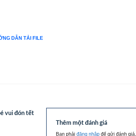
NG DẪN TẢI FILE
 vui đón tết
Thêm một đánh giá
Bạn phải
đăng nhập
để gửi đánh giá.