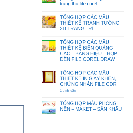
HOẠT
CƯỚI
TƯỜNG
trung thu file corel
HÌNH
FILE
HOA
FILE
COREL
SEN
Không
COREL
DRAW
có
DRAW
TỔNG HỢP CÁC MẪU
bình
luận
THIẾT KẾ TRANH TƯỜNG
ở
3D TRANG TRÍ
Chia
sẻ
Không
một
có
số
TỔNG HỢP CÁC MẪU
bình
background
luận
THIẾT KẾ BIỂN QUẢNG
phông
ở
nền,
CÁO – BẢNG HIỆU – HỘP
TỔNG
đèn
HỢP
ĐÈN FILE COREL DRAW
ông
CÁC
sao
Không
MẪU
tết
có
THIẾT
trung
TỔNG HỢP CÁC MẪU
bình
KẾ
thu
luận
TRANH
THIẾT KẾ IN GIẤY KHEN,
file
ở
TƯỜNG
CHỨNG NHẬN FILE CDR
corel
TỔNG
3D
HỢP
TRANG
1 bình luận
ở
CÁC
TRÍ
TỔNG
MẪU
HỢP
THIẾT
CÁC
TỔNG HỢP MẪU PHÔNG
KẾ
MẪU
BIỂN
NỀN – MAKET – SÂN KHẤU
THIẾT
QUẢNG
KẾ
Không
CÁO
IN
có
–
GIẤY
bình
BẢNG
KHEN,
luận
HIỆU
CHỨNG
ở
–