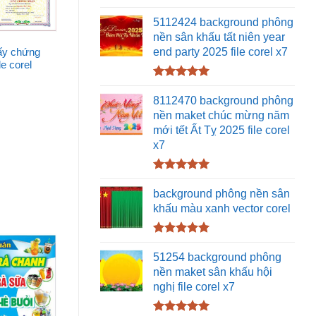
Được xếp
hạng
5.00
5112424 background phông
5 sao
nền sân khấu tất niên year
end party 2025 file corel x7
ấy chứng
le corel
Được xếp
hạng
5.00
8112470 background phông
5 sao
nền maket chúc mừng năm
mới tết Ất Tỵ 2025 file corel
x7
Được xếp
hạng
5.00
background phông nền sân
5 sao
khấu màu xanh vector corel
Được xếp
hạng
5.00
51254 background phông
5 sao
nền maket sân khấu hội
nghị file corel x7