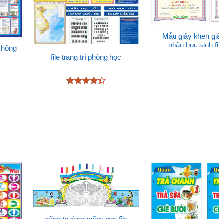
Mẫu giấy khen gi
nhận học sinh fi
 chống
file trang trí phòng học
Được xếp
hạng
4.33
5 sao