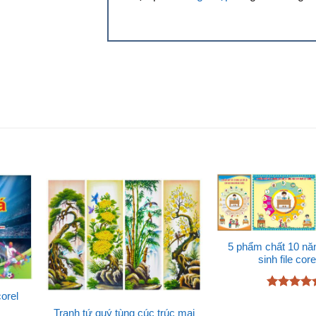
5 phẩm chất 10 nă
sinh file core
corel
Được xếp
hạng
4.83
Tranh tứ quý tùng cúc trúc mai