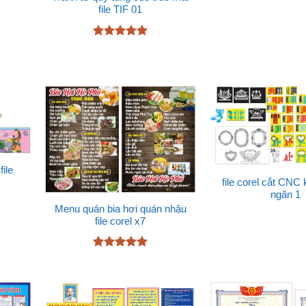
5 sao
file TIF 01
Được xếp
hạng
5
5
sao
ile
file corel cắt CNC 
ngăn 1
Menu quán bia hơi quán nhậu
file corel x7
Được xếp
hạng
5
5
sao