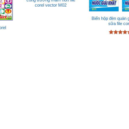
cổng trường mầm non file
corel vector M02
Biển hộp đèn quán gi
sữa file co
orel
Được xếp
hạng
4.89
5 sao