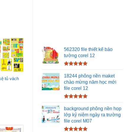
562320 file thiết kế báo
tường corel 12
Được xếp
hạng
5.00
18244 phông nền maket
kệ tủ vách
5 sao
chào mừng năm học mới
file corel 12
Được xếp
hạng
5.00
background phông nền họp
5 sao
lớp kỷ niệm ngày ra trường
file corel M07