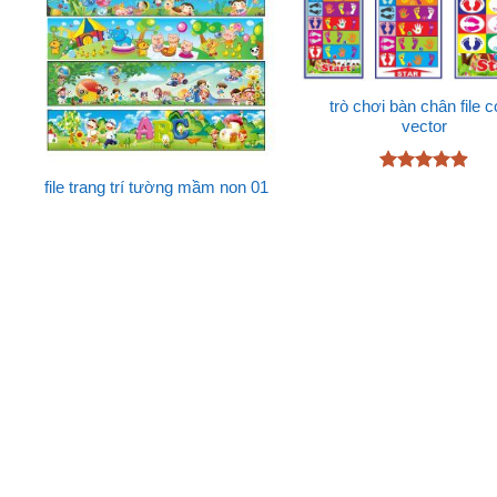
trò chơi bàn chân file c
vector
Được xếp
file trang trí tường mầm non 01
hạng
4.87
5 sao