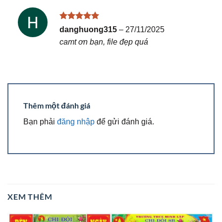
Được xếp
danghuong315
–
27/11/2025
hạng
5
5
camt ơn bạn, file đẹp quá
sao
Thêm một đánh giá
Bạn phải
đăng nhập
để gửi đánh giá.
XEM THÊM