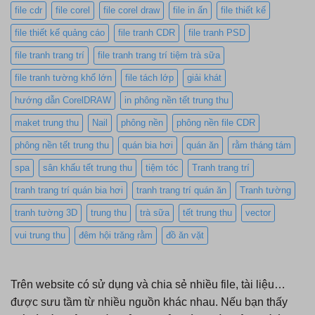
file cdr
file corel
file corel draw
file in ấn
file thiết kế
file thiết kế quảng cáo
file tranh CDR
file tranh PSD
file tranh trang trí
file tranh trang trí tiệm trà sữa
file tranh tường khổ lớn
file tách lớp
giải khát
hướng dẫn CorelDRAW
in phông nền tết trung thu
maket trung thu
Nail
phông nền
phông nền file CDR
phông nền tết trung thu
quán bia hơi
quán ăn
rằm tháng tám
spa
sân khấu tết trung thu
tiệm tóc
Tranh trang trí
tranh trang trí quán bia hơi
tranh trang trí quán ăn
Tranh tường
tranh tường 3D
trung thu
trà sữa
tết trung thu
vector
vui trung thu
đêm hội trăng rằm
đồ ăn vặt
Trên website có sử dụng và chia sẻ nhiều file, tài liệu…
được sưu tầm từ nhiều nguồn khác nhau. Nếu bạn thấy