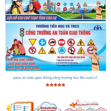
pano an toàn giao thông cổng trường học file corel x7
Được xếp
hạng
4.78
5 sao