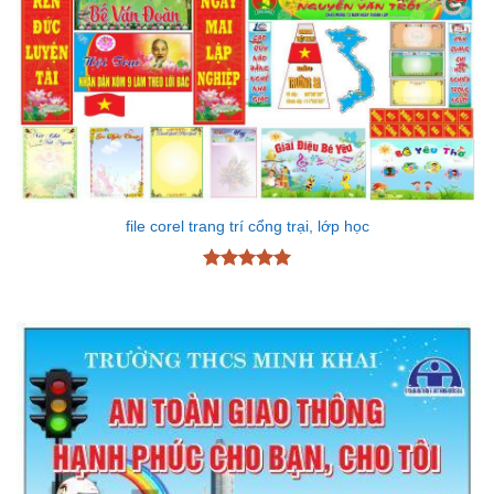
file corel trang trí cổng trại, lớp học
Được xếp
hạng
5
5
sao