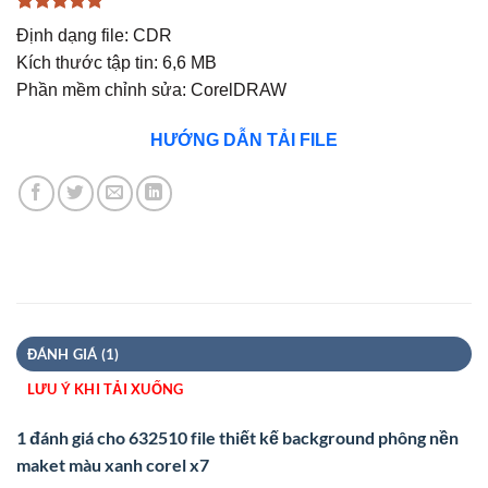
5
1
trên 5
Định dạng file: CDR
dựa trên
đánh giá
Kích thước tập tin: 6,6 MB
Phần mềm chỉnh sửa: CorelDRAW
HƯỚNG DẪN TẢI FILE
ĐÁNH GIÁ (1)
LƯU Ý KHI TẢI XUỐNG
1 đánh giá cho
632510 file thiết kế background phông nền
maket màu xanh corel x7