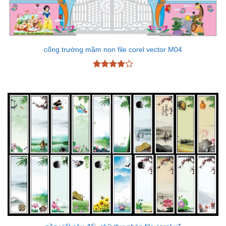
cổng trường mầm non file corel vector M04
Được
xếp hạng
4
5 sao