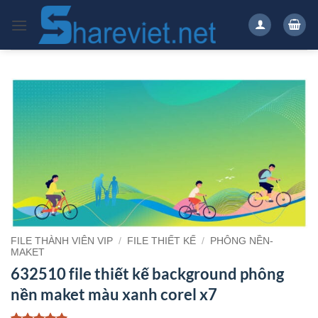
Bỏ
qua
nội
dung
FILE THÀNH VIÊN VIP
/
FILE THIẾT KẾ
/
PHÔNG NỀN-
MAKET
632510 file thiết kế background phông
nền maket màu xanh corel x7