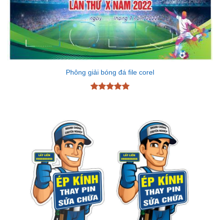
Phông giải bóng đá file corel
Được xếp
hạng
5
5
sao