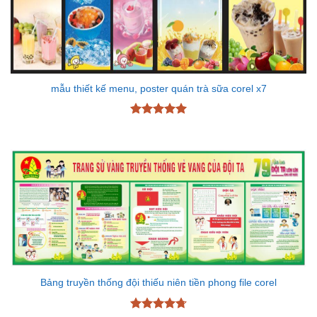
mẫu thiết kế menu, poster quán trà sữa corel x7
Được xếp
hạng
5
5
sao
Bảng truyền thống đội thiếu niên tiền phong file corel