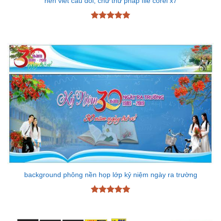
nền viết câu đối, chữ thư pháp file corel x7
Được xếp
hạng
5
5
sao
background phông nền họp lớp kỷ niệm ngày ra trường
Được xếp
hạng
5
5
sao