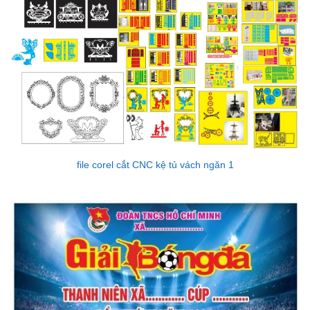
file corel cắt CNC kệ tủ vách ngăn 1