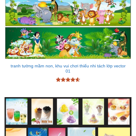
tranh tường mầm non, khu vui chơi thiếu nhi tách lớp vector
01
Được xếp
hạng
4.6
5 sao