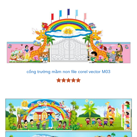
cổng trường mầm non file corel vector M03
Được xếp
hạng
5
5
sao