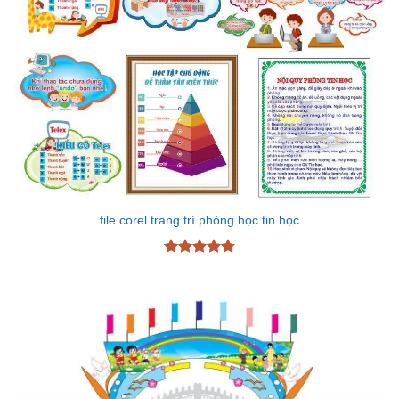
file corel trang trí phòng học tin học
Được xếp
hạng
4.72
5 sao