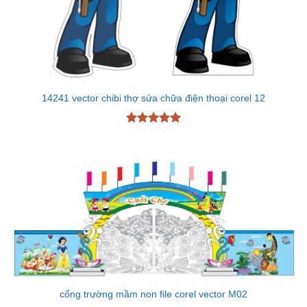
14241 vector chibi thợ sửa chữa điện thoại corel 12
Được xếp
hạng
5
5
sao
cổng trường mầm non file corel vector M02