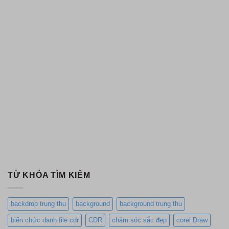
TỪ KHÓA TÌM KIẾM
backdrop trung thu
background
background trung thu
biển chức danh file cdr
CDR
chăm sóc sắc đẹp
corel Draw